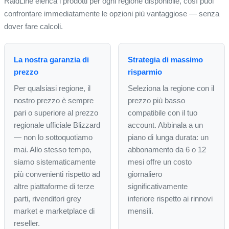
RaidLine elenca i prodotti per ogni regione disponibile, così puoi
confrontare immediatamente le opzioni più vantaggiose — senza
dover fare calcoli.
La nostra garanzia di
Strategia di massimo
prezzo
risparmio
Per qualsiasi regione, il
Seleziona la regione con il
nostro prezzo è sempre
prezzo più basso
pari o superiore al prezzo
compatibile con il tuo
regionale ufficiale Blizzard
account. Abbinala a un
— non lo sottoquotiamo
piano di lunga durata: un
mai. Allo stesso tempo,
abbonamento da 6 o 12
siamo sistematicamente
mesi offre un costo
più convenienti rispetto ad
giornaliero
altre piattaforme di terze
significativamente
parti, rivenditori grey
inferiore rispetto ai rinnovi
market e marketplace di
mensili.
reseller.