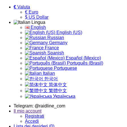
€
Valuta
€ Euro
$ US Dollar
Lingua
English
English (US)
Russian
Germany
France
Spanish
Español (Mexico)
Português (Brasil)
Portuguese
Italian
한국어
简体中文
繁體中文
Українська
Telegram: @raidline_com
Il mio account
Registrati
Accedi
Lista dei desideri (0)