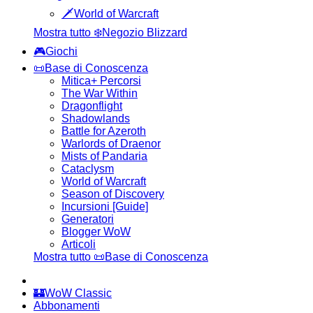
🗡️World of Warcraft
Mostra tutto ❄️Negozio Blizzard
🎮Giochi
📜Base di Conoscenza
Mitica+ Percorsi
The War Within
Dragonflight
Shadowlands
Battle for Azeroth
Warlords of Draenor
Mists of Pandaria
Cataclysm
World of Warcraft
Season of Discovery
Incursioni [Guide]
Generatori
Blogger WoW
Articoli
Mostra tutto 📜Base di Conoscenza
🏰WoW Classic
Abbonamenti