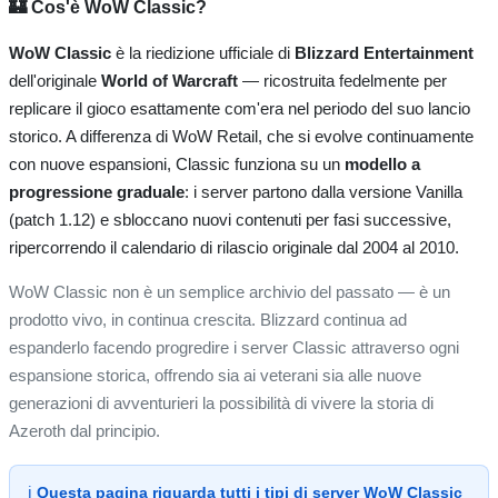
🏰 Cos'è WoW Classic?
WoW Classic
è la riedizione ufficiale di
Blizzard Entertainment
dell'originale
World of Warcraft
— ricostruita fedelmente per
replicare il gioco esattamente com'era nel periodo del suo lancio
storico. A differenza di WoW Retail, che si evolve continuamente
con nuove espansioni, Classic funziona su un
modello a
progressione graduale
: i server partono dalla versione Vanilla
(patch 1.12) e sbloccano nuovi contenuti per fasi successive,
ripercorrendo il calendario di rilascio originale dal 2004 al 2010.
WoW Classic non è un semplice archivio del passato — è un
prodotto vivo, in continua crescita. Blizzard continua ad
espanderlo facendo progredire i server Classic attraverso ogni
espansione storica, offrendo sia ai veterani sia alle nuove
generazioni di avventurieri la possibilità di vivere la storia di
Azeroth dal principio.
ℹ️
Questa pagina riguarda tutti i tipi di server WoW Classic