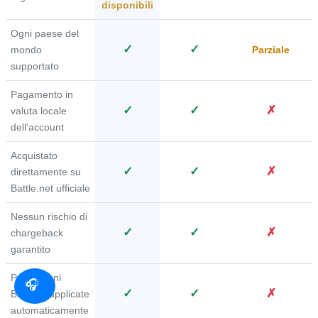
disponibili
Ogni paese del
✓
✓
mondo
Parziale
supportato
Pagamento in
✓
✓
✗
valuta locale
dell'account
Acquistato
✓
✓
✗
direttamente su
Battle.net ufficiale
Nessun rischio di
✓
✓
✗
chargeback
garantito
Promozioni
✓
✓
✗
Blizzard applicate
automaticamente