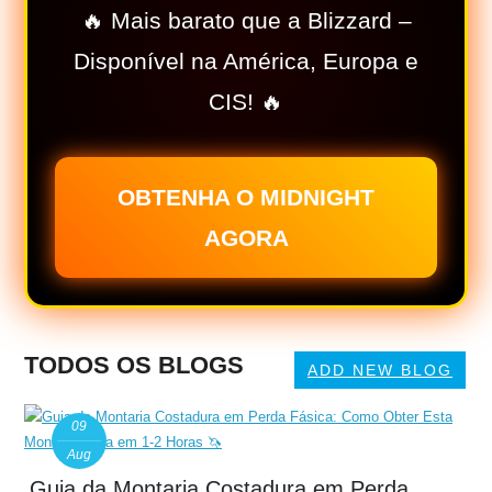
🔥 Mais barato que a Blizzard –
Disponível na América, Europa e
CIS! 🔥
OBTENHA O MIDNIGHT
AGORA
TODOS OS BLOGS
ADD NEW BLOG
09
Aug
Guia da Montaria Costadura em Perda