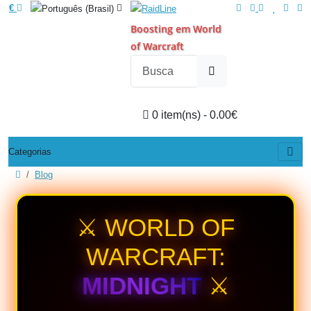
€
Boosting em World
of Warcraft
0 item(ns) - 0.00€
Categorias
Blog
⚔️ WORLD OF
WARCRAFT:
MIDNIGHT
⚔️