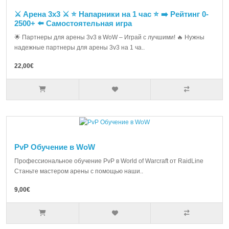
⚔️ Арена 3х3 ⚔️ ⭐ Напарники на 1 час ⭐ ➡️ Рейтинг 0-
2500+ ⬅️ Самостоятельная игра
🌟 Партнеры для арены 3v3 в WoW – Играй с лучшими! 🔥 Нужны
надежные партнеры для арены 3v3 на 1 ча..
22,00€
PvP Обучение в WoW
Профессиональное обучение PvP в World of Warcraft от RaidLine
Станьте мастером арены с помощью наши..
9,00€