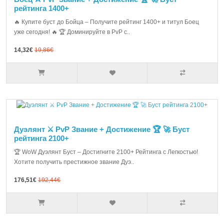
рейтинга 1400+
🔥 Купите буст до Бойца – Получите рейтинг 1400+ и титул Боец
уже сегодня! 🔥 🏆 Доминируйте в PvP с..
14,32€
19,86€
Дуэлянт ⚔️ PvP Звание + Достижение 🏆 🚀 Буст
рейтинга 2100+
🏆 WoW Дуэлянт Буст – Достигните 2100+ Рейтинга с Легкостью!
Хотите получить престижное звание Дуэ..
176,51€
192,44€