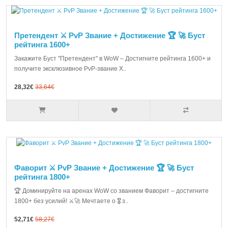
Претендент ⚔️ PvP Звание + Достижение 🏆 🚀 Буст
рейтинга 1600+
Закажите Буст "Претендент" в WoW – Достигните рейтинга 1600+ и
получите эксклюзивное PvP-звание Х..
28,32€
33,64€
Фаворит ⚔️ PvP Звание + Достижение 🏆 🚀 Буст
рейтинга 1800+
🏆 Доминируйте на аренах WoW со званием Фаворит – достигните
1800+ без усилий! ⚔️🚀 Мечтаете о 🎖️ з..
52,71€
58,27€