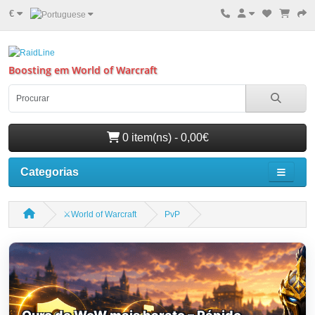
€
Boosting em World of Warcraft
0 item(ns) - 0,00€
Categorias
⚔️World of Warcraft
PvP