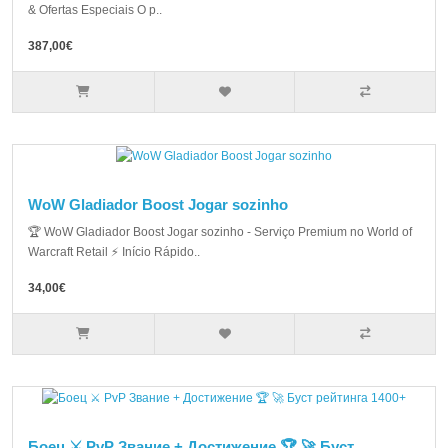
& Ofertas Especiais O p..
387,00€
WoW Gladiador Boost Jogar sozinho
🏆 WoW Gladiador Boost Jogar sozinho - Serviço Premium no World of
Warcraft Retail ⚡ Início Rápido..
34,00€
Боец ⚔️ PvP Звание + Достижение 🏆 🚀 Буст