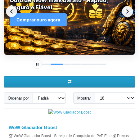
Ouro de WoW mais barato – Rápido,
Seguro e Fiável
Comprar ouro agora
Ordenar por
Mostrar
WoW Gladiador Boost
🏆 WoW Gladiador Boost - Serviço de Conquista de PvP Elite 💰 Preços