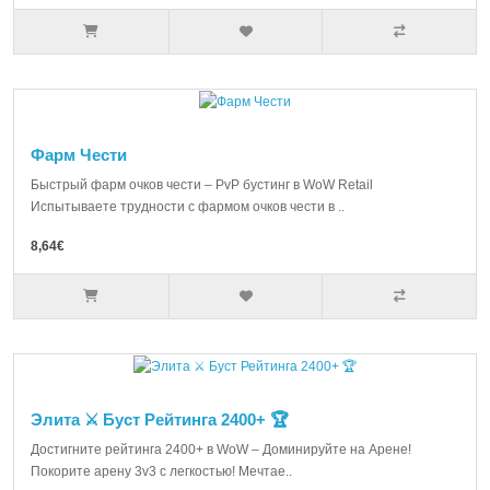
Фарм Чести
Быстрый фарм очков чести – PvP бустинг в WoW Retail
Испытываете трудности с фармом очков чести в ..
8,64€
Элита ⚔️ Буст Рейтинга 2400+ 🏆
Достигните рейтинга 2400+ в WoW – Доминируйте на Арене!
Покорите арену 3v3 с легкостью! Мечтае..