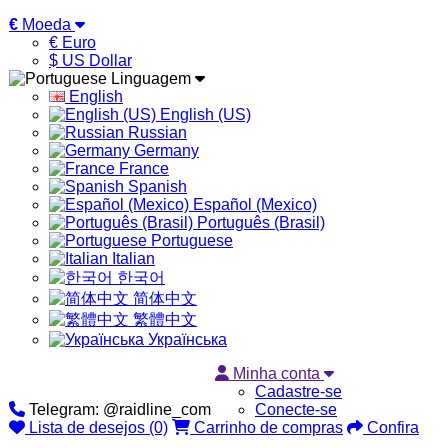
€
Moeda
€ Euro
$ US Dollar
Linguagem
English
English (US)
Russian
Germany
France
Spanish
Español (Mexico)
Português (Brasil)
Portuguese
Italian
한국어
简体中文
繁體中文
Українська
Minha conta
Cadastre-se
Telegram: @raidline_com
Conecte-se
Lista de desejos (0)
Carrinho de compras
Confira