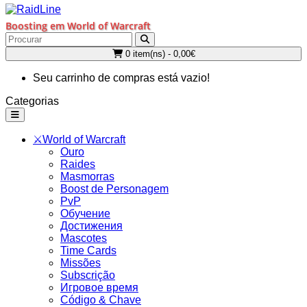
Boosting em World of Warcraft
0 item(ns) - 0,00€
Seu carrinho de compras está vazio!
Categorias
⚔️World of Warcraft
Ouro
Raides
Masmorras
Boost de Personagem
PvP
Обучение
Достижения
Mascotes
Time Cards
Missões
Subscrição
Игровое время
Código & Chave