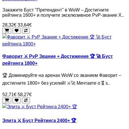
Закажите Буст "Претендент" в WoW – Достигните
рейтинга 1600+ и получите эксклюзивное PvP-звание Х..
28,32€
33,64€
Фаворит ⚔️ PvP Звание + Достижение 🏆 🚀 Буст
рейтинга 1800+
🏆 Доминируйте на аренах WoW со званием Фаворит –
достигните 1800+ без усилий! ⚔️🚀 Мечтаете о 🎖️ з..
52,71€
58,27€
Элита ⚔️ Буст Рейтинга 2400+ 🏆