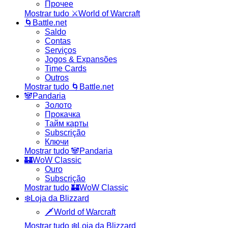
Прочее
Mostrar tudo ⚔️World of Warcraft
🌀Battle.net
Saldo
Contas
Serviços
Jogos & Expansões
Time Cards
Outros
Mostrar tudo 🌀Battle.net
🐼Pandaria
Золото
Прокачка
Тайм карты
Subscrição
Ключи
Mostrar tudo 🐼Pandaria
🏰WoW Classic
Ouro
Subscrição
Mostrar tudo 🏰WoW Classic
❄️Loja da Blizzard
🗡️World of Warcraft
Mostrar tudo ❄️Loja da Blizzard