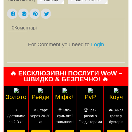
0
Коментарі
For Comment you need to
Login
🔥 ЕКСКЛЮЗИВНІ ПОСЛУГИ WoW –
ШВИДКО & БЕЗПЕЧНО! 🔥
Золото
Рейди
Міфік+
PvP
Коуч
⚡
⚔️ Старт
💀 Ключ
🏆 Грай
🎮 Вчися
Доставимо
через 20-30
будь-якої
разом з
грати у
за 2-3 хв
хв
складності
Гладіаторами
бустерів