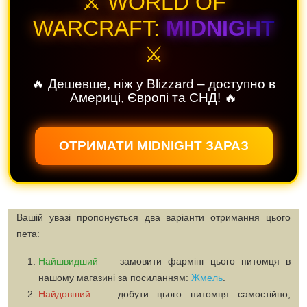
⚔️ WORLD OF
WARCRAFT:
MIDNIGHT
⚔️
🔥 Дешевше, ніж у Blizzard – доступно в
Америці, Європі та СНД! 🔥
ОТРИМАТИ MIDNIGHT ЗАРАЗ
Вашій увазі пропонується два варіанти отримання цього
пета:
Найшвидший
— замовити фармінг цього питомця в
нашому магазині за посиланням:
Жмель
.
Найдовший
— добути цього питомця самостійно,