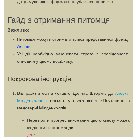
дотримуючись інформації, опублікованої нижче.
Гайд з отримання питомця
Важливо:
Питомця можуть отримати тільки представники фракції
Альянс
.
Усі дії необхідно виконувати строго в послідовності,
описаній у цьому посібнику.
Покрокова інструкція:
Відправляйтеся в локацію
Долина Штормів
до
Анселя
Мілденхолла
і візьміть у нього квест
«Плутанина в
медоварні Мілденхоллів»
.
Перевірити прогрес виконання цього квесту можна
за допомогою команди:
/run