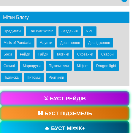
Мітки Блогу
Предмети
The War Within
Завдання
NPC
Mists of Pandaria
Маунти
Досягнення
Дослідження
Боси
Рейди
Гайди
Тактики
Схованки
Скарби
Скрині
Маршрути
Підземелля
Міфік+
Dragonflight
Підписка
Питомці
Рейтинги
⚔️ БУСТ РЕЙДІВ
🏰 БУСТ ПІДЗЕМЕЛЬ
🔥 БУСТ МІФІК+