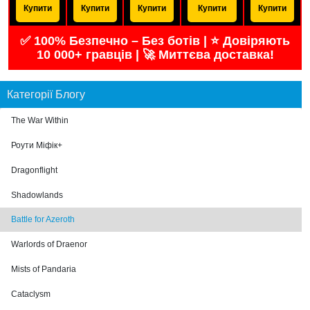
Купити
Купити
Купити
Купити
Купити
✅ 100% Безпечно – Без ботів | ⭐ Довіряють
10 000+ гравців | 🚀 Миттєва доставка!
Категорії Блогу
The War Within
Роути Міфік+
Dragonflight
Shadowlands
Battle for Azeroth
Warlords of Draenor
Mists of Pandaria
Cataclysm