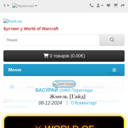
€
Бустинг у World of Warcraft
0 товарів (0.00€)
Меню
Блог
Battle for Azeroth
Жмель [Гайд]
БАСУРАЙ
10465 Перегляди
Жмель [Гайд]
06-12-2024
|
0
Коментарі