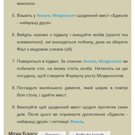
виконати.
Візьміть у
Ансель Мілденхолл
щоденний квест
«Бджоли
- найкращі друзі»
.
Вийдіть назовні з підвалу і знищуйте мобів
(краплі та
елементалі)
, які знаходяться поблизу, доки не зберете
Фіал з медовим слизом
(х8).
Поверніться в підвал. За спиною
Ансель Мілденхолл
ви
побачите стіл, на якому стоїть колба. Натисніть на цю
посудину, щоб створити
Формулу росту Мілденхоллів
.
Погладьте маленького джмеля, який ширяє в повітрі
біля столу, і здайте квест.
Виконуйте цей щоденний квест щодня протягом семи
днів. Після цього ви отримаєте досягнення
«Бджоли -
найкращі друзі»
і питомця​​​​​​​
Жмель
.
Мітки Блогу
Питомці
Battle for Azeroth