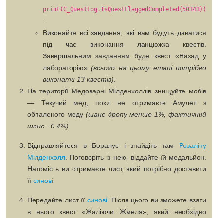
print(C_QuestLog.IsQuestFlaggedCompleted(50343))
.
Виконайте всі завдання, які вам будуть даватися
під час виконання ланцюжка квестів.
Завершальним завданням буде квест
«Назад у
лабораторію»
(всього на цьому етапі потрібно
виконати 13 квестів)
.
На території
Медоварні Мілденхоллів
знищуйте мобів
—
Текучий мед
, поки не отримаєте
Амулет з
обпаленого меду
(шанс дропу менше 1%, фактичний
шанс - 0.4%)
.
Відправляйтеся в
Боралус
і знайдіть там
Розаліну
Мілденхолл
. Поговоріть із нею, віддайте їй медальйон.
Натомість ви отримаєте лист, який потрібно доставити
її
синові
.
Передайте лист її
синові
. Після цього ви зможете взяти
в нього квест
«Жаліючи Жмеля»
, який необхідно