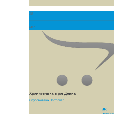
15
Mar
Хранителька зграї Денна
Опубліковано
Horrorwar
0