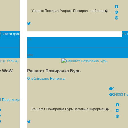
Улгракс Пожирач Улгракс Пожирач - найлегш�...
Читати далі
Чит
17
Mar
 у WoW
Рашагет Пожирачка Бурь
Опубліковано
Horrorwar
0
24083 П
9 Перегляди
Рашагет Пожирачка Бурь Загальна інформац�...