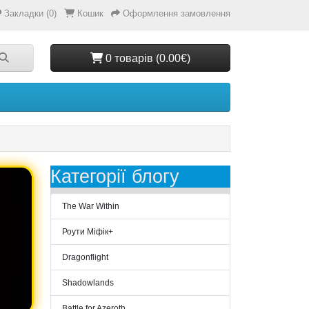
Закладки (0)
Кошик
Оформлення замовлення
0 товарів (0.00€)
Категорії блогу
The War Within
Роути Міфік+
Dragonflight
Shadowlands
Battle for Azeroth