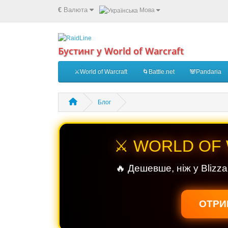
€
Валюта
Мова
Бустинг у World of Warcraft
⚔️World of Warcraft
🌀Battle.net
🐼Pandaria
Блог
⚔️ WORLD OF
🔥 Дешевше, ніж у Blizza
ОТРИ