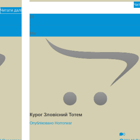
Чит
Читати далі
09
Mar
Курог Зловісний Тотем
Опубліковано
Horrorwar
0