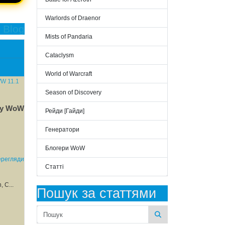
Warlords of Draenor
 Blog
Mists of Pandaria
Cataclysm
World of Warcraft
Season of Discovery
 у WoW
Рейди [Гайди]
Генератори
Блогери WoW
ерегляди
Статті
 С...
Пошук за статтями