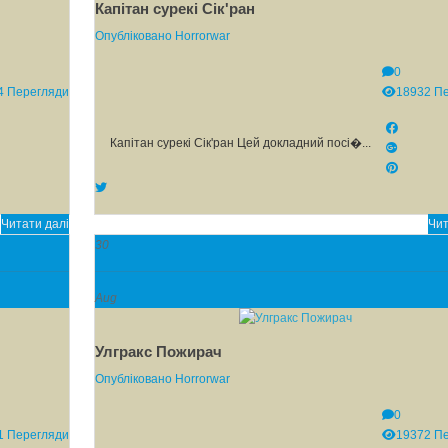
Капітан сурекі Сік'ран
Опубліковано
Horrorwar
0
4 Перегляди
18932 П
Капітан сурекі Сік'ран Цей докладний посі�...
Читати далі
Чит
30
Aug
Улгракс Пожирач
Опубліковано
Horrorwar
0
1 Перегляди
19372 П