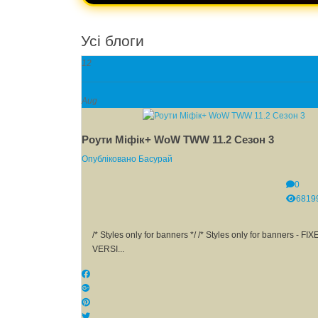
Усі блоги
12
Aug
Роути Міфік+ WoW TWW 11.2 Сезон 3
Опубліковано
Басурай
0
6819
/* Styles only for banners */ /* Styles only for banners - FI
VERSI...