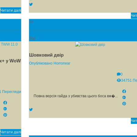
Читати далі
Чит
08
Sep
Шовковий двір
к+ у WoW
Опубліковано
Horrorwar
0
34751 П
1 Перегляди
Повна версія гайда з убивства цього боса вж�...
Чит
Читати далі