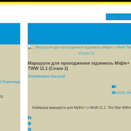
Add New
17
Mar
Маршрути для проходження підземель Міфік+
TWW 11.1 (Сезон 2)
Опубліковано
Басурай
9 Перегляди
0
14151 П
XED
Найкращі маршрути для Mythic+ у WoW 11.1: The War Within,