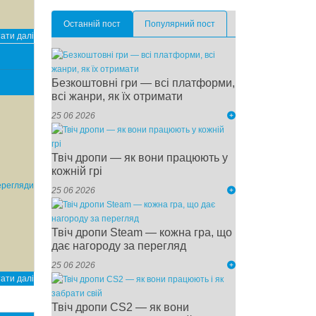
Останній пост
Популярний пост
ати далі
Безкоштовні гри — всі платформи,
всі жанри, як їх отримати
25 06 2026
Твіч дропи — як вони працюють у
кожній грі
ерегляди
25 06 2026
Твіч дропи Steam — кожна гра, що
дає нагороду за перегляд
25 06 2026
ати далі
Твіч дропи CS2 — як вони