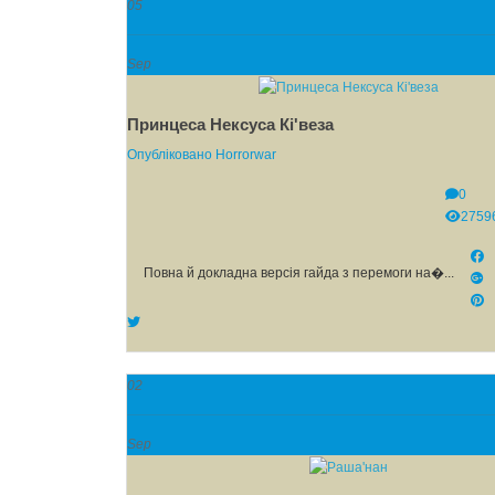
05
Sep
Принцеса Нексуса Кі'веза
Опубліковано
Horrorwar
0
2759
Повна й докладна версія гайда з перемоги на�...
02
Sep