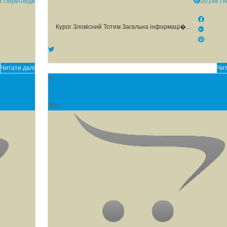
8 Перегляди
20148 П
Курог Зловісний Тотем Загальна інформаці�...
Читати далі
Чит
01
Mar