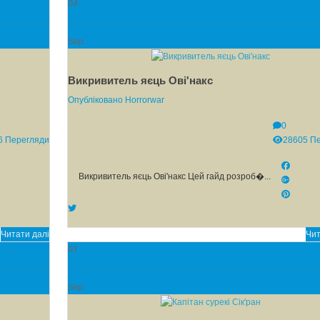
04
Sep
Викривитель яєць Ові'накс
Опубліковано
Horrorwar
0
6 Перегляди
28605 П
Викривитель яєць Ові'накс Цей гайд розроб�...
Читати далі
Чит
01
Sep