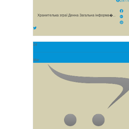
2977
Хранителька зграї Денна Загальна інформа�...
04
Mar