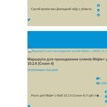
Скутий кров'ю жах Докладний гайд з убивств...
27
Apr
Маршрути для проходження ключів Міфік+
10.2.6 (Сезон 4)
Опубліковано
Басурай
0
1428
Роути для Міфік+ у ВоВ 10.2.6 (Сезон 4) У цій ст�...