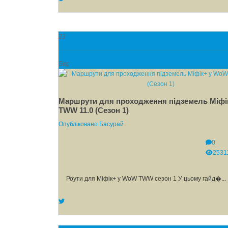
23
Sep
Маршрути для проходження підземель Міфі
TWW 11.0 (Сезон 1)
Опубліковано
Басурай
0
2531
Роути для Міфік+ у WoW TWW сезон 1 У цьому гайд�...