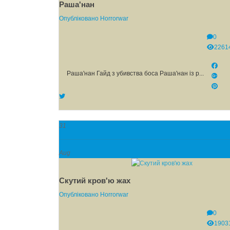
Раша'нан
Опубліковано
Horrorwar
0
2261
Раша'нан Гайд з убивства боса Раша'нан із р...
31
Aug
Скутий кров'ю жах
Опубліковано
Horrorwar
0
1903