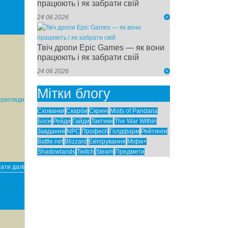
працюють і як забрати свій
24 06 2026
Твіч дропи Epic Games — як вони
працюють і як забрати свій
24 06 2026
Мітки блогу
ерегляди
Схованки
Скарби
Скрині
Mists of Pandaria
Боси
Рейди
Гайди
Тактики
The War Within
Завдання
NPC
Професії
Голдфарм
Рейтинги
Battle.net
Blizzard
Екіпірування
Міфік+
Shadowlands
Twitch
Steam
Предмети
ати далі