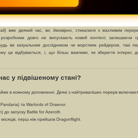
ail) вже деякий час, ви, ймовірно, стикалися з жахливим
перер
розробники довго не випускають новий контент, залишаючи гр
Будь ви казуальним дослідником чи жорстким рейдером, такі пе
му це відбувається, і, що більш важливо, як зберегти інтерес д
ас у підвішеному стані?
майже в кожному доповненні. Деякі з найтриваліших перерв включают
Pandaria) та Warlords of Draenor.
) до запуску Battle for Azeroth.
місяців, перш ніж прийшов Dragonflight.