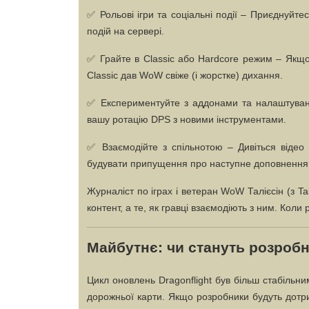
✅
Рольові ігри та соціальні події
– Приєднуйтесь
подій на сервері.
✅
Грайте в Classic або Hardcore режим
– Якщо 
Classic дав WoW свіже (і жорстке) дихання.
✅
Експериментуйте з аддонами та налаштува
вашу ротацію DPS з новими інструментами.
✅
Взаємодійте з спільнотою
– Дивіться відео
будувати припущення про наступне доповнення
Журналіст по іграх і ветеран WoW Талієсін (з T
контент, а те, як гравці взаємодіють з ним. Кол
Майбутнє: чи стануть розроб
Цикл оновлень Dragonflight був більш стабільн
дорожньої карти. Якщо розробники будуть дотр