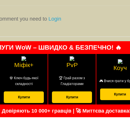
omment you need to
Login
ЛУГИ WoW – ШВИДКО & БЕЗПЕЧНО! 🔥
Міфік+
PvP
Коуч
💀 Ключ будь-якої
🏆 Грай разом з
🎮 Вчися грати у б
складності
Гладіаторами
Купити
Купити
Купити
 Довіряють 10 000+ гравців | 🚀 Миттєва доставка