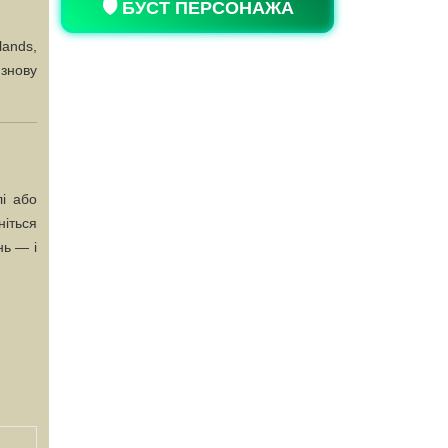
🛡️ БУСТ ПЕРСОНАЖА
lands,
 знову
і або
іться
нь — і