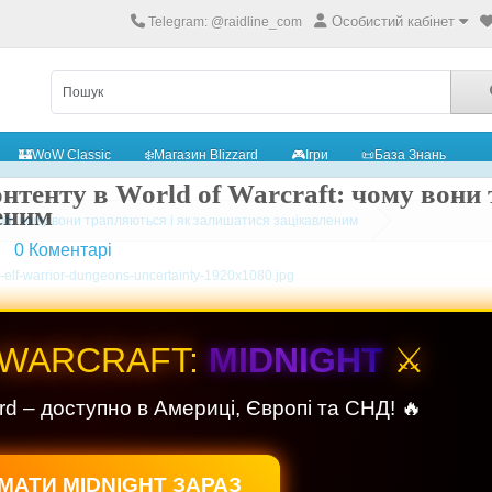
Особистий кабінет
Telegram: @raidline_com
🏰WoW Classic
❄️Магазин Blizzard
🎮Ігри
📜База Знань
онтенту в World of Warcraft: чому вони
еним
raft: чому вони трапляються і як залишатися зацікавленим
|
0
Коментарі
 WARCRAFT:
MIDNIGHT
⚔️
rd – доступно в Америці, Європі та СНД! 🔥
МАТИ MIDNIGHT ЗАРАЗ