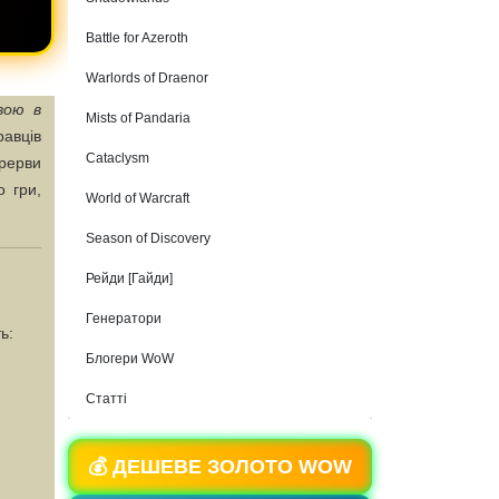
Battle for Azeroth
Warlords of Draenor
вою в
Mists of Pandaria
авців
Cataclysm
рерви
о гри,
World of Warcraft
Season of Discovery
Рейди [Гайди]
Генератори
ь:
Блогери WoW
Статті
💰 ДЕШЕВЕ ЗОЛОТО WOW