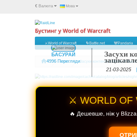
€
Валюта
Мова
Бустинг у World of Warcraft
⚔️World of Warcraft
🌀Battle.net
🐼Pandaria
Засухи к
БАСУРАЙ
зацікавл
4996 Перегляди
Блог
Засухи контенту в World of Warc
21-03-2025
⚔️ WORLD OF
🔥 Дешевше, ніж у Blizza
ОТРИ