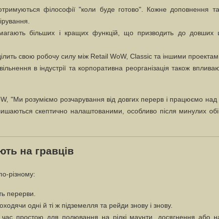
тримуються філософії "коли буде готово". Кожне доповнення та
ірування.
магають більших і кращих функцій, що призводить до довших ц
лить свою робочу силу між Retail WoW, Classic та іншими проектам
ільнення в індустрії та корпоративна реорганізація також вплива
oW, "Ми розуміємо розчарування від довгих перерв і працюємо над
алишаються скептично налаштованими, особливо після минулих об
ють на гравців
по-різному:
ть перерви.
ходячи одні й ті ж підземелля та рейди знову і знову.
ь час простою для полювання на рідкі маунти, досягнення або н