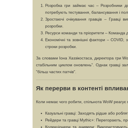
Розробка гри займає час
– Розробники до
потребують тестування, балансування і пол
Зростаючі очікування гравців
– Гравці ви
розробки.
Ресурси команди та пріоритети
– Команда ді
Економічні та зовнішні фактори
– COVID, зв
строки розробки.
За словами Іона Хаззікостаса, директора гри W
стабільним циклом оновлень". Однак гравці з
"більш частих патчів".
Як перерви в контенті вплива
Коли немає чого робити, спільнота WoW реагує 
Казуальні гравці
: Заходять рідше або робля
Рейдери та гравці Mythic+
: Перегорають, про
Колекціонери та ачивери
: Використовуют