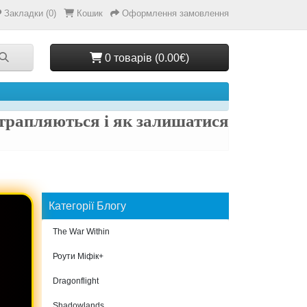
Закладки (0)
Кошик
Оформлення замовлення
0 товарів (0.00€)
 трапляються і як залишатися
Категорії Блогу
The War Within
Роути Міфік+
Dragonflight
Shadowlands