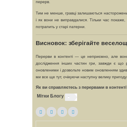
перерв.
Тим не менше, гравці залишаються настороженим
і як вони не виправдалися. Тільки час покаже
потрапить у старі патерни.
Висновок: зберігайте веселощ
Перерви в контенті — це неприємно, але вони
дослідження інших частин гри, завжди є що р
оновленими і дозвольте новим оновленням здивув
ми все ще тут, очікуючи наступну велику пригоду
Як ви справляєтесь з перервами в контент
Мітки Блогу