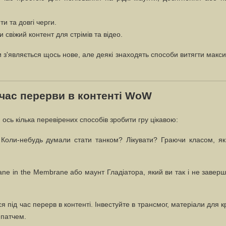
и та довгі черги.
 свіжий контент для стрімів та відео.
и з'являється щось нове, але деякі знаходять способи витягти макс
 час перерви в контенті WoW
 ось кілька перевірених способів зробити гру цікавою:
Коли-небудь думали стати танком? Лікувати? Граючи класом, як
ane in the Membrane або маунт Гладіатора, який ви так і не завер
я під час перерв в контенті. Інвестуйте в трансмог, матеріали для 
 патчем.