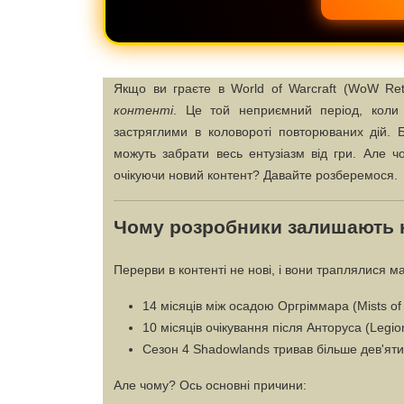
Якщо ви граєте в World of Warcraft (WoW Ret
контенті
. Це той неприємний період, коли 
застряглими в коловороті повторюваних дій. 
можуть забрати весь ентузіазм від гри. Але чо
очікуючи новий контент? Давайте розберемося.
Чому розробники залишають н
Перерви в контенті не нові, і вони траплялися 
14 місяців між осадою Оргріммара (Mists of 
10 місяців очікування після Анторуса (Legion
Сезон 4 Shadowlands тривав більше дев'яти 
Але чому? Ось основні причини: