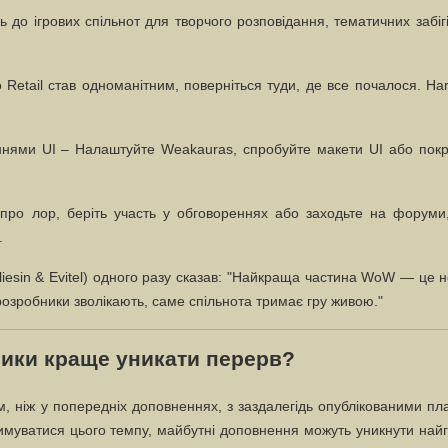
 до ігрових спільнот для творчого розповідання, тематичних забіг
Retail став одноманітним, поверніться туди, де все почалося. Ha
ннями UI
– Налаштуйте Weakauras, спробуйте макети UI або покр
 про лор, беріть участь у обговореннях або заходьте на форуми
.
aliesin & Evitel) одного разу сказав: "Найкраща частина WoW — це 
и розробники зволікають, саме спільнота тримає гру живою."
ники краще уникати перерв?
им, ніж у попередніх доповненнях, з заздалегідь опублікованими п
имуватися цього темпу, майбутні доповнення можуть уникнути най