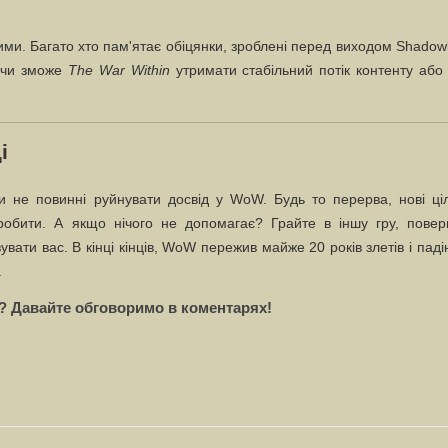
и. Багато хто пам'ятає обіцянки, зроблені перед виходом Shadow
, чи зможе
The War Within
утримати стабільний потік контенту або
і
 не повинні руйнувати досвід у WoW. Будь то перерва, нові ціл
обити. А якщо нічого не допомагає? Грайте в іншу гру, поверн
ати вас. В кінці кінців, WoW пережив майже 20 років злетів і паді
.
і? Давайте обговоримо в коментарях!