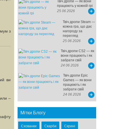
Твіч дропи — як вони
працюють у кожній грі
25 06 2026
Твіч дропи Steam —
кожна гра, що дає
имум з
нагороду за
перегляд
25 06 2026
Твіч дропи CS2 — як
вони працюють і як
забрати свій
24 06 2026
Твіч дропи Epic
ий ви
Games — як вони
працюють і як
забрати свій
24 06 2026
шили –
Мітки Блогу
крафту
Схованки
Скарби
Скрині