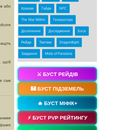
ів або
Іграшки
Гайди
NPC
The War Within
Генератори
rdcore
Досягнення
Дослідження
Боси
Рейди
Тактики
Dragonflight
ащіть
Завдання
Mists of Pandaria
, щоб
⚔️ БУСТ РЕЙДІВ
не сам
🏰 БУСТ ПІДЗЕМЕЛЬ
🔥 БУСТ МІФІК+
⚡ БУСТ PVP РЕЙТИНГУ
ланами
гірших