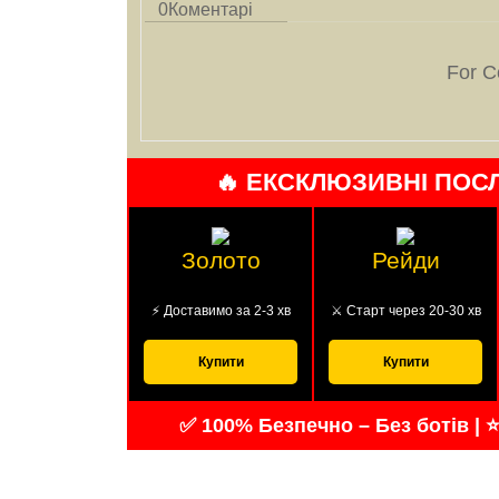
0
Коментарі
For C
🔥 ЕКСКЛЮЗИВНІ ПОС
Золото
Рейди
⚡ Доставимо за 2-3 хв
⚔️ Старт через 20-30 хв
Купити
Купити
✅ 100% Безпечно – Без ботів | ⭐