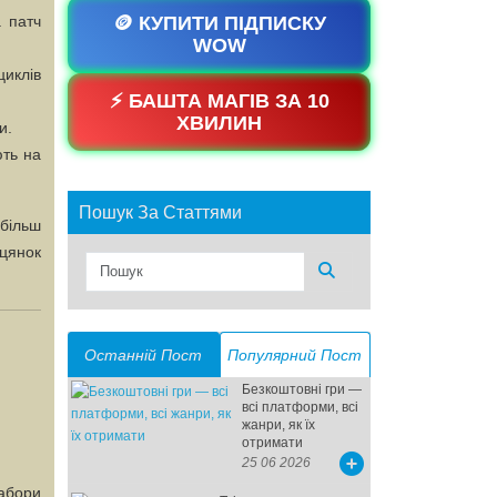
 патч
🪙 КУПИТИ ПІДПИСКУ
WOW
иклів
⚡ БАШТА МАГІВ ЗА 10
ХВИЛИН
и.
ють на
Пошук За Статтями
 більш
іцянок
Останній Пост
Популярний Пост
Безкоштовні гри —
всі платформи, всі
жанри, як їх
отримати
25 06 2026
абори