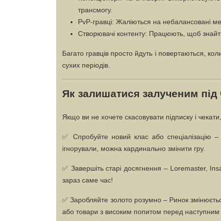
трансмогу.
PvP-гравці
: Жаліються на небалансовані мет
Створювачі контенту
: Працюють, щоб знайти
Багато гравців просто йдуть і повертаються, кол
сухих періодів.
Як залишатися залученим під
Якщо ви не хочете скасовувати підписку і чекати,
✅
Спробуйте новий клас або спеціалізацію
– 
ігнорували, можна кардинально змінити гру.
✅
Завершіть старі досягнення
– Loremaster, Ins
зараз саме час!
✅
Заробляйте золото розумно
– Ринок змінюєтьс
або товари з високим попитом перед наступним