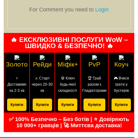
For Comment you need to
Login
🔥 ЕКСКЛЮЗИВНІ ПОСЛУГИ WoW –
ШВИДКО & БЕЗПЕЧНО! 🔥
Золото
Рейди
Міфік+
PvP
Коуч
⚡
⚔️ Старт
💀 Ключ
🏆 Грай
🎮 Вчися
Доставимо
через 20-30
будь-якої
разом з
грати у
за 2-3 хв
хв
складності
Гладіаторами
бустерів
Купити
Купити
Купити
Купити
Купити
✅ 100% Безпечно – Без ботів | ⭐ Довіряють
10 000+ гравців | 🚀 Миттєва доставка!