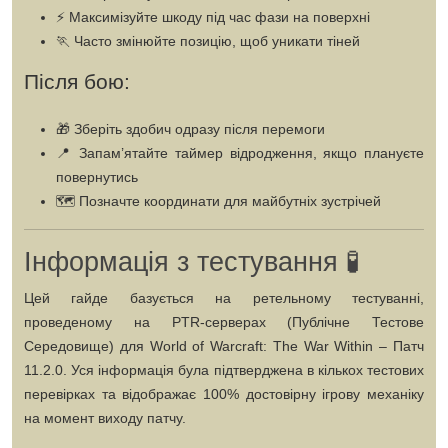
⚡
Максимізуйте шкоду
під час фази на поверхні
🏃
Часто змінюйте позицію
, щоб уникати тіней
Після бою:
🎁
Зберіть здобич
одразу після перемоги
📍
Запам’ятайте таймер відродження
, якщо плануєте
повернутись
🗺️
Позначте координати
для майбутніх зустрічей
Інформація з тестування 🧪
Цей гайде базується на
ретельному тестуванні
,
проведеному на
PTR-серверах (Публічне Тестове
Середовище)
для World of Warcraft: The War Within – Патч
11.2.0. Уся інформація була
підтверджена в кількох тестових
перевірках
та відображає
100% достовірну ігрову механіку
на момент виходу патчу.