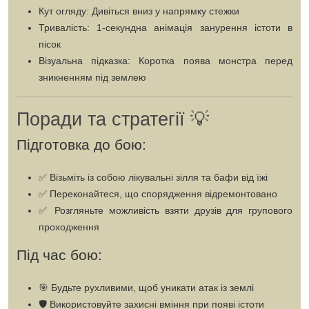
Кут огляду:
Дивіться вниз у напрямку стежки
Тривалість:
1-секундна анімація занурення істоти в
пісок
Візуальна підказка:
Коротка поява монстра перед
зникненням під землею
Поради та стратегії 💡
Підготовка до бою:
✅ Візьміть із собою
лікувальні зілля
та
бафи від їжі
✅ Переконайтеся, що
спорядження відремонтовано
✅ Розгляньте можливість
взяти друзів
для групового
проходження
Під час бою:
🎯
Будьте рухливими
, щоб уникати атак із землі
🛡️
Використовуйте захисні вміння
при появі істоти