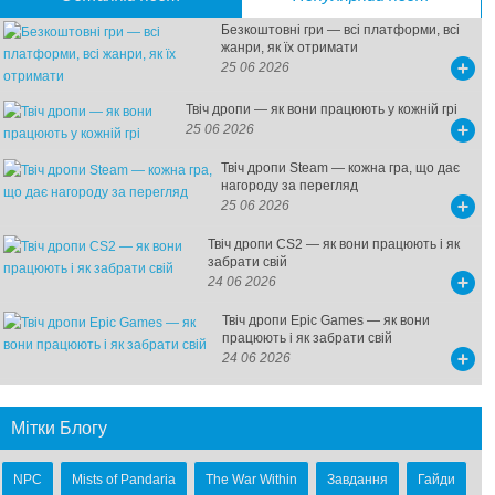
Безкоштовні гри — всі платформи, всі
жанри, як їх отримати
25 06 2026
Твіч дропи — як вони працюють у кожній грі
25 06 2026
Твіч дропи Steam — кожна гра, що дає
нагороду за перегляд
25 06 2026
Твіч дропи CS2 — як вони працюють і як
забрати свій
24 06 2026
Твіч дропи Epic Games — як вони
працюють і як забрати свій
24 06 2026
Мітки Блогу
NPC
Mists of Pandaria
The War Within
Завдання
Гайди