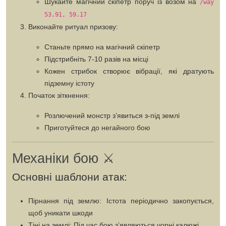
Шукайте
магічний скіпетр
поруч із возом на
/way
53.91, 59.17
Виконайте ритуал призову:
Станьте прямо на магічний скіпетр
Підстрибніть 7-10 разів
на місці
Кожен стрибок створює вібрації, які дратують
підземну істоту
Початок зіткнення:
Розлючений монстр з’явиться з-під землі
Приготуйтеся до негайного бою
Механіки бою ⚔️
Основні шаблони атак:
Пірнання під землю:
Істота періодично закопується,
щоб уникати шкоди
Тіні на землі:
Під час бою з’являються чорні калюжі