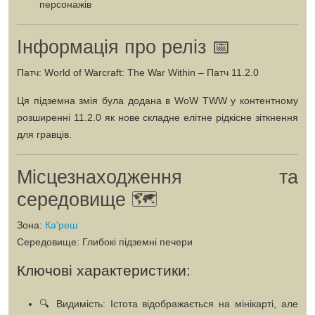
персонажів
Інформація про реліз 📅
Патч:
World of Warcraft: The War Within – Патч 11.2.0
Ця підземна змія була додана в WoW TWW у контентному
розширенні 11.2.0 як нове складне елітне рідкісне зіткнення
для гравців.
Місцезнаходження та
середовище 🗺️
Зона:
Ка'реш
Середовище:
Глибокі підземні печери
Ключові характеристики:
🔍
Видимість:
Істота відображається на мінікарті, але