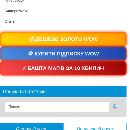
Генератори
Блогери WoW
Статті
💰 ДЕШЕВЕ ЗОЛОТО WOW
🪙 КУПИТИ ПІДПИСКУ WOW
⚡ БАШТА МАГІВ ЗА 10 ХВИЛИН
Пошук За Статтями
Останній пост
Популярний пост