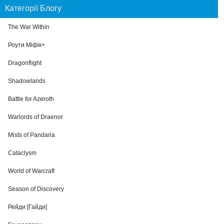
Категорії Блогу
The War Within
Роути Міфік+
Dragonflight
Shadowlands
Battle for Azeroth
Warlords of Draenor
Mists of Pandaria
Cataclysm
World of Warcraft
Season of Discovery
Рейди [Гайди]