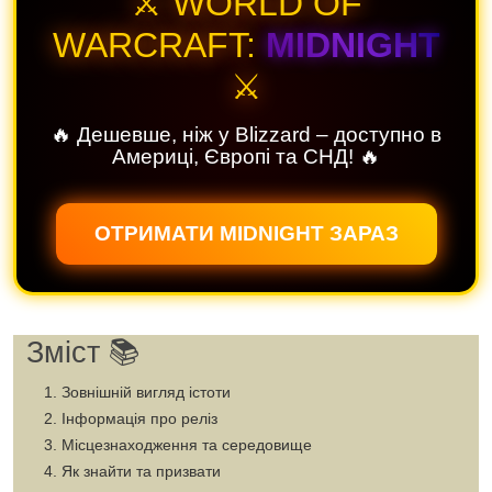
⚔️ WORLD OF
WARCRAFT:
MIDNIGHT
⚔️
🔥 Дешевше, ніж у Blizzard – доступно в
Америці, Європі та СНД! 🔥
ОТРИМАТИ MIDNIGHT ЗАРАЗ
Зміст 📚
Зовнішній вигляд істоти
Інформація про реліз
Місцезнаходження та середовище
Як знайти та призвати