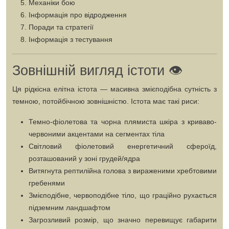
Механіки бою
Інформація про відродження
Поради та стратегії
Інформація з тестування
Зовнішній вигляд істоти 👁️
Ця рідкісна елітна істота — масивна змієподібна сутність з
темною, потойбічною зовнішністю. Істота має такі риси:
Темно-фіолетова та чорна плямиста шкіра
з криваво-
червоними акцентами на сегментах тіла
Світловий фіолетовий енергетичний сфероїд
,
розташований у зоні грудей/ядра
Витягнута рептилійна голова
з вираженими хребтовими
гребенями
Змієподібне, червоподібне тіло
, що граційно рухається
підземним ландшафтом
Загрозливий розмір
, що значно перевищує габарити