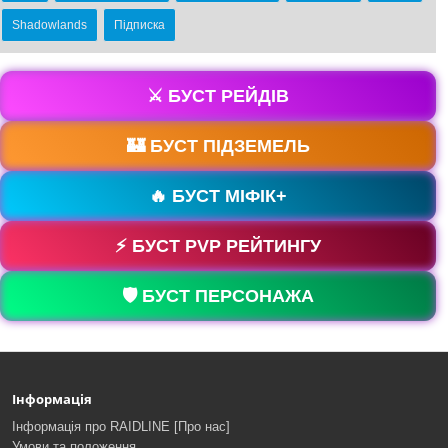
Shadowlands
Підписка
⚔️ БУСТ РЕЙДІВ
🏰 БУСТ ПІДЗЕМЕЛЬ
🔥 БУСТ МІФІК+
⚡ БУСТ PVP РЕЙТИНГУ
🛡️ БУСТ ПЕРСОНАЖА
Інформація
Інформація про RAIDLINE [Про нас]
Умови та положення