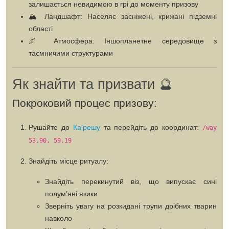
залишається невидимою в грі до моменту призову
🏔️
Ландшафт:
Населяє засніжені, крижані підземні
області
🌌
Атмосфера:
Іншопланетне середовище з
таємничими структурами
Як знайти та призвати 🔮
Покроковий процес призову:
Рушайте до
Ка'решу
та перейдіть до координат:
/way
53.90, 59.19
Знайдіть місце ритуалу:
Знайдіть
перекинутий віз
, що випускає сині
полум’яні язики
Зверніть увагу на
розкидані трупи дрібних тварин
навколо