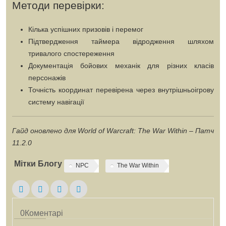
Методи перевірки:
Кілька успішних призовів і перемог
Підтвердження таймера відродження шляхом
тривалого спостереження
Документація бойових механік для різних класів
персонажів
Точність координат перевірена через внутрішньоігрову
систему навігації
Гайд оновлено для World of Warcraft: The War Within – Патч
11.2.0
Мітки Блогу
NPC
The War Within
0
Коментарі