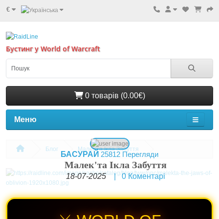
€
Бустинг у World of Warcraft
0 товарів (0.00€)
Меню
Блог
Малек'та Ікла Забуття
БАСУРАЙ
25812 Перегляди
Малек'та Ікла Забуття
18-07-2025
|
0
Коментарі