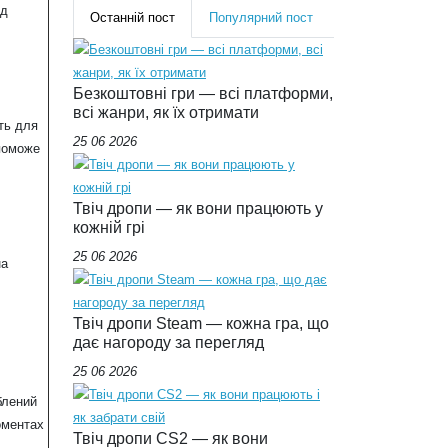
ід
Останній пост
Популярний пост
Безкоштовні гри — всі платформи,
всі жанри, як їх отримати
ть для
25 06 2026
опоможе
Твіч дропи — як вони працюють у
кожній грі
25 06 2026
на
Твіч дропи Steam — кожна гра, що
дає нагороду за перегляд
25 06 2026
блений
оментах
Твіч дропи CS2 — як вони