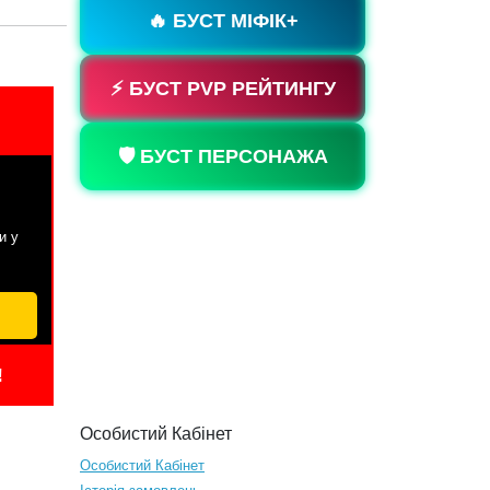
🔥 БУСТ МІФІК+
⚡ БУСТ PVP РЕЙТИНГУ
🛡️ БУСТ ПЕРСОНАЖА
и у
!
Особистий Кабінет
Особистий Кабінет