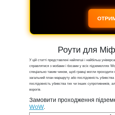
ОТРИМ
Роути для Міфі
У цій статті представлені найлегші і найбільш універ
справлятися з мобами і босами у всіх підземеллях World
спеціально таким чином, щоб гравці могли проходити
загальний план маршруту або послідовність убивства 
послідовність убивства тих чи інших супротивників, а
ворогів.
Замовити проходження підземе
WoW
.