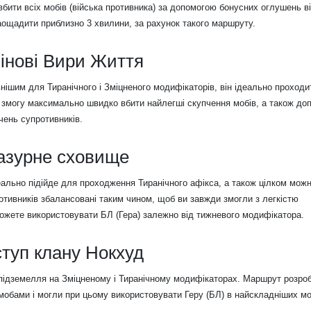
ити всіх мобів (війська противника) за допомогою бонусних оглушень в
аощадити приблизно 3 хвилини, за рахунок такого маршруту.
інові Вири Життя
ішим для Тиранічного і Зміцненого модифікаторів, він ідеально проходи
м змогу максимально швидко вбити найлегші скупчення мобів, а також д
чень супротивників.
азурне сховище
еально підійде для проходження Тиранічного афікса, а також цілком мож
отивників збалансовані таким чином, щоб ви завжди змогли з легкістю
можете використовувати БЛ (Гера) залежно від тижневого модифікатора.
туп клану Нокхуд
 підземелля на Зміцненому і Тиранічному модифікаторах. Маршрут розро
 мобами і могли при цьому використовувати Геру (БЛ) в найскладніших м