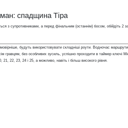
ман: спадщина Тіра
іться з супротивниками, а перед фінальним (останнім) босом, обійдіть 2 з
імовірніше, будуть використовувати складніші роути. Водночас маршрути
ім гравцям, без особливих зусиль, успішно проходити в таймер ключі Міф
, 20, 21, 22, 23, 24 і 25, а можливо, навіть і більш високого рівня.