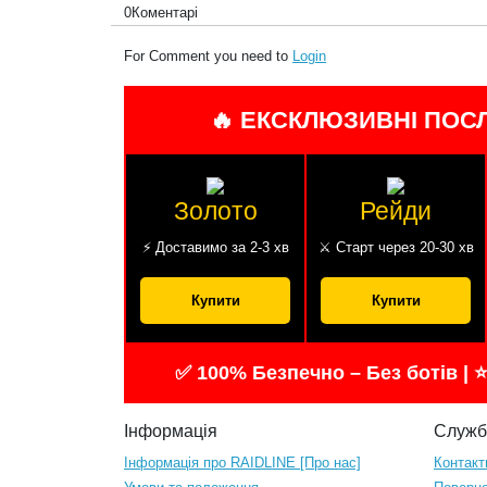
0
Коментарі
For Comment you need to
Login
🔥 ЕКСКЛЮЗИВНІ ПОС
Золото
Рейди
⚡ Доставимо за 2-3 хв
⚔️ Старт через 20-30 хв
Купити
Купити
✅ 100% Безпечно – Без ботів | ⭐
Інформація
Служб
Інформація про RAIDLINE [Про нас]
Контакт