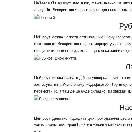
Найлегший маршрут, дає змогу максимально швидко вб
ланцюгів. Використання цього роута, допоможе вам з
Руб
Цей роут можна назвати оптимальним і найуніверсальн
всіх гравців. Використання цього маршруту дасть ва
пропустити вогняного дракона і ще кілька зайвих скуп
Л
Цей роут можна назвати дійсно універсальним, він ід
застосувати на Укріпленому модифікаторі. Групи супр
перемогти їх, а там де це буде складно, ви завжди з
Нас
Цей роут ідеально підходить для проходження цього
таким чином, щоб гравці билися тільки з найлегшими
бою.