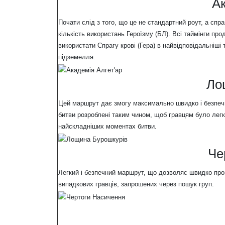
Ак
Почати слід з того, що це не стандартний роут, а сп
кількість використань Героїзму (БЛ). Всі таймінги п
використати Спрагу крові (Гера) в найвідповідальніш
підземелля.
Ло
Цей маршрут дає змогу максимально швидко і безпечно
битви розроблені таким чином, щоб гравцям було легк
найскладніших моментах битви.
Че
Легкий і безпечний маршрут, що дозволяє швидко про
випадкових гравців, запрошених через пошук груп.