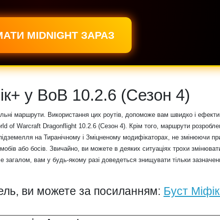
АТИ MIDNIGHT ЗАРАЗ
к+ у ВоВ 10.2.6 (Сезон 4)
сальні маршрути. Використання цих роутів, допоможе вам швидко і ефект
 of Warcraft Dragonflight 10.2.6 (Сезон 4). Крім того, маршрути розробле
 підземелля на Тиранічному і Зміцненому модифікаторах, не змінюючи пр
мобів або босів. Звичайно, ви можете в деяких ситуаціях трохи змінюват
ле загалом, вам у будь-якому разі доведеться знищувати тільки зазначен
ль, ви можете за посиланням:
Буст Міфік