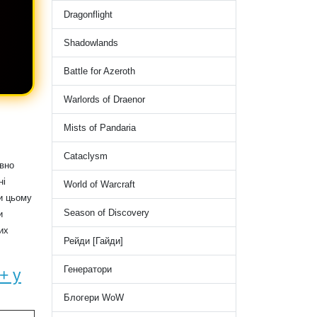
Dragonflight
Shadowlands
Battle for Azeroth
Warlords of Draenor
Mists of Pandaria
Cataclysm
ивно
ні
World of Warcraft
и цьому
Season of Discovery
и
их
Рейди [Гайди]
Генератори
+ у
Блогери WoW