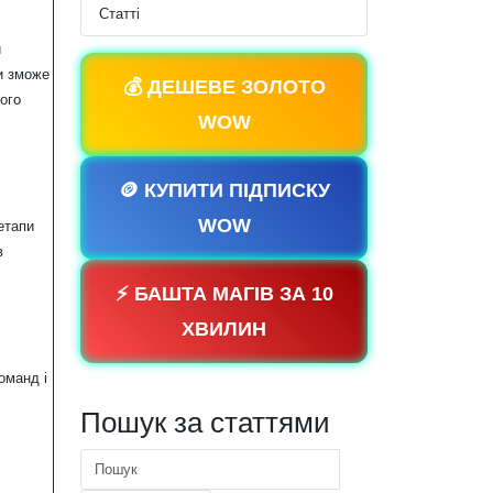
Статті
и
ди зможе
💰 ДЕШЕВЕ ЗОЛОТО
ого
WOW
🪙 КУПИТИ ПІДПИСКУ
WOW
етапи
в
⚡ БАШТА МАГІВ ЗА 10
ХВИЛИН
оманд і
Пошук за статтями