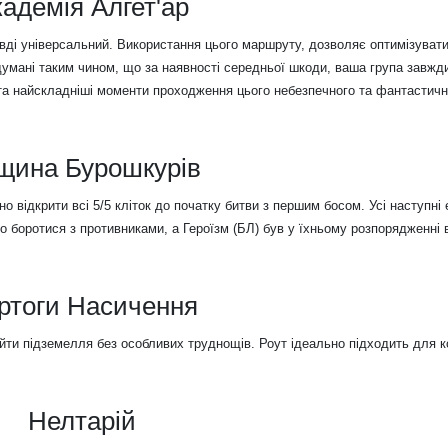
адемія Алгет'ар
равді універсальний. Використання цього маршруту, дозволяє оптимізуват
родумані таким чином, що за наявності середньої шкоди, ваша група завж
і та найскладніші моменти проходження цього небезпечного та фантастичн
щина Бурошкурів
 відкрити всі 5/5 кліток до початку битви з першим босом. Усі наступні 
о боротися з противниками, а Героїзм (БЛ) був у їхньому розпорядженні 
ртоги Насичення
йти підземелля без особливих труднощів. Роут ідеально підходить для к
Нелтарій