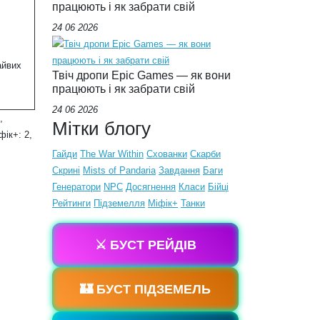
працюють і як забрати свій
24 06 2026
айвих
Твіч дропи Epic Games — як вони
працюють і як забрати свій
24 06 2026
,
Мітки блогу
ік+: 2,
Гайди
The War Within
Схованки
Скарби
Скрині
Mists of Pandaria
Завдання
Баги
Генератори
NPC
Досягнення
Класи
Бійці
Рейтинги
Підземелля
Міфік+
Танки
⚔️ БУСТ РЕЙДІВ
🏰 БУСТ ПІДЗЕМЕЛЬ