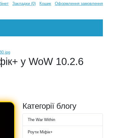
бінет
Закладки (0)
Кошик
Оформлення замовлення
фік+ у WoW 10.2.6
Категорії блогу
The War Within
Роути Міфік+