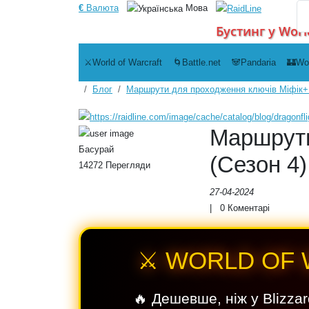
€
Валюта
Мова
Бустинг у Worl
⚔️World of Warcraft
🌀Battle.net
🐼Pandaria
🏰Wo
Блог
Маршрути для проходження ключів Міфік+ 
Маршрути
Басурай
(Сезон 4)
14272 Перегляди
27-04-2024
|
0
Коментарі
⚔️ WORLD OF
🔥 Дешевше, ніж у Blizzar