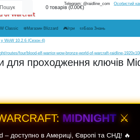
Telegram: @raidline_com
Особистий ка
0 товарів (0.00€)
d of Warcraft
W Classic
❄️Магазин Blizzard
🎮Ігри
📜База Знань
у WoW 10.2.6 (Сезон 4)
 для проходження ключів Мі
 WARCRAFT:
MIDNIGHT
⚔️
d – доступно в Америці, Європі та СНД! 🔥