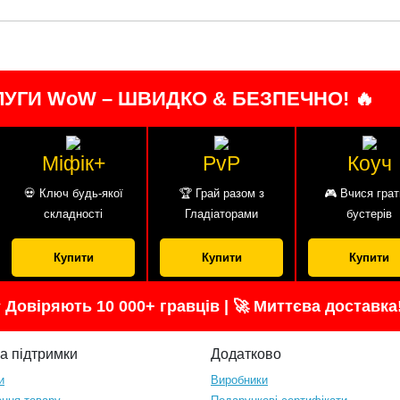
ЛУГИ WoW – ШВИДКО & БЕЗПЕЧНО! 🔥
Міфік+
PvP
Коуч
💀 Ключ будь-якої
🏆 Грай разом з
🎮 Вчися грат
складності
Гладіаторами
бустерів
Купити
Купити
Купити
 Довіряють 10 000+ гравців | 🚀 Миттєва доставка
а підтримки
Додатково
и
Виробники