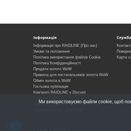
Інформація
Служба
Інформація про RAIDLINE [Про нас]
Контакт
Умови та положення
Поверне
Політика використання файлів Cookie
Карта с
Політика Конфіденційності
Продати золото WoW
Правила для постачальників золота WoW
Обмін золота в WoW
Гостьова публікація
Ком'юніті RAIDLINE у Discord
RaidLine Angels
Ми використовуємо файли cookie, щоб пок
Вакансії & Робота в World of Warcraft
Правила для бустерів WoW
RaidLine © 2015-2025