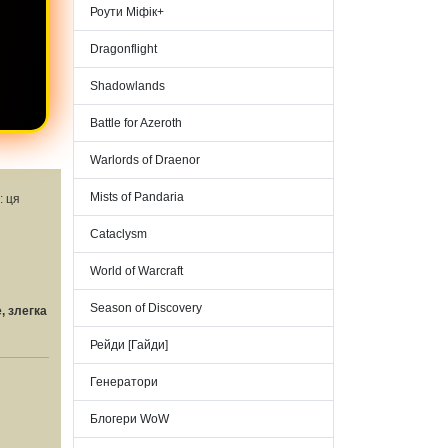
Роути Міфік+
Dragonflight
Shadowlands
Battle for Azeroth
Warlords of Draenor
Mists of Pandaria
: ця
Cataclysm
World of Warcraft
Season of Discovery
, злегка
Рейди [Гайди]
Генератори
Блогери WoW