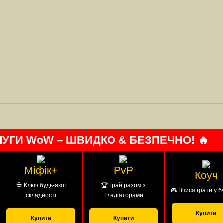
ЛУГИ WoW – ШВИДКО & БЕЗПЕЧНО! 🔥
Міфік+
PvP
Коуч
💀 Ключ будь-якої
🏆 Грай разом з
🎮 Вчися грати у б
складності
Гладіаторами
Купити
Купити
Купити