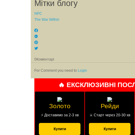
Мітки блогу
NPC
The War Within
0
Коментарі
For Comment you need to
Login
🔥 ЕКСКЛЮЗИВНІ ПОС
Золото
Рейди
⚡ Доставимо за 2-3 хв
⚔️ Старт через 20-30 хв
Купити
Купити