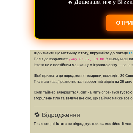
🔥 Дешевше, ніж у Blizza
ОТРИ
Щоб знайти цю містичну істоту, вирушайте до локації
Та
Політ до координат:
. У цьому місці 
/way 63.87, 19.80
істота
не є постійним мешканцем ігрового світу
— вона з
Щоб призвати
це породження темряви
, покладіть
20 Сяю
Після активації розпочнеться
зворотний відлік на 20 хви
Коли таймер завершиться, світ на мить оповиться
густою
згорблене тіло
та
величезне око
, що займає майже все о
🔁 Відродження
Після смерті
істота не відроджується самостійно
. Її мо