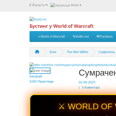
€
Валюта
Мова
Бустинг у World of Warcraft
⚔️World of Warcraft
🌀Battle.net
🐼Pandaria
Блог
The War Within
Сумрачень
Сумраче
Басурай
5260 Перегляди
02-06-2025
|
0
Коментарі
⚔️ WORLD OF