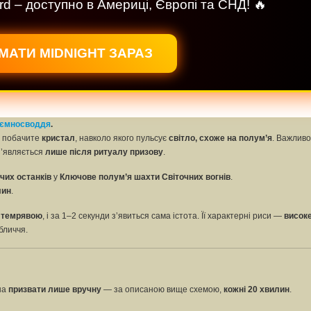
rd – доступно в Америці, Європі та СНД! 🔥
МАТИ MIDNIGHT ЗАРАЗ
ємносводдя
.
ви побачите
кристал
, навколо якого пульсує
світло, схоже на полум’я
. Важливо
’являється
лише після ритуалу призову
.
чих останків
у
Ключове полум’я шахти Світочних вогнів
.
лин
.
 темрявою
, і за 1–2 секунди з’явиться сама істота. Її характерні риси —
високе
бличчя.
жна
призвати лише вручну
— за описаною вище схемою,
кожні 20 хвилин
.