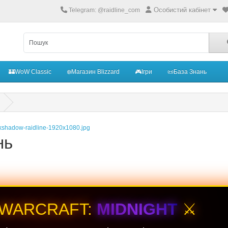
Особистий кабінет
Telegram: @raidline_com
🏰WoW Classic
❄️Магазин Blizzard
🎮Ігри
📜База Знань
нь
 WARCRAFT:
MIDNIGHT
⚔️