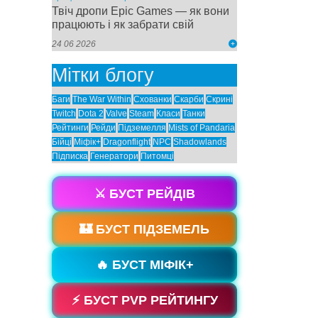
Твіч дропи Epic Games — як вони
працюють і як забрати свій
24 06 2026
Мітки блогу
Баги
The War Within
Схованки
Скарби
Скрині
Twitch
Dota 2
Valve
Steam
Класи
Танки
Рейтинги
Рейди
Підземелля
Mists of Pandaria
Бійці
Міфік+
Dragonflight
NPC
Shadowlands
Підписка
Генератори
Питомці
⚔️ БУСТ РЕЙДІВ
🏰 БУСТ ПІДЗЕМЕЛЬ
🔥 БУСТ МІФІК+
⚡ БУСТ PVP РЕЙТИНГУ