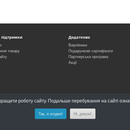
 підтримки
Додатково
и
Виробники
ння товару
Подарункові сертифікати
айту
Партнерська програма
Акції
ращити роботу сайту. Подальше перебування на сайті означ
Так, я згоден!
Ні, дякую!