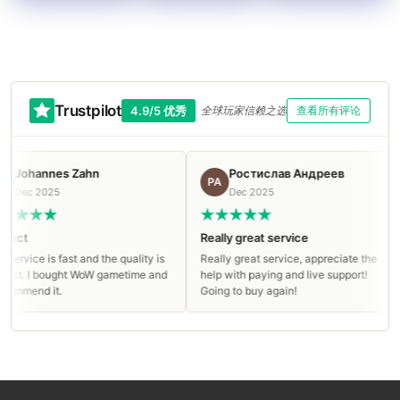
Trustpilot
4.9/5 优秀
全球玩家信赖之选
查看所有评论
ohannes Zahn
Ростислав Андреев
РА
ec 2025
Dec 2025
t
Really great service
T
vice is fast and the quality is
Really great service, appreciate the
T
. I bought WoW gametime and
help with paying and live support!
mend it.
Going to buy again!