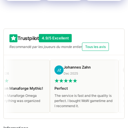
Trustpilot
4.9/5 Excellent
Recommandé par les joueurs du monde entier
Tous les avis
Johannes Zahn
JZ
РА
26
Dec 2025
on Manaforge Mythic!
Perfect
Really
n Manaforge Omega
The service is fast and the quality is
Really
rything was organized
perfect. I bought WoW gametime and
help w
I recommend it.
Going 