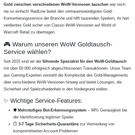
Gold zwischen verschiedenen WoW-Versionen tauschen
war noch
nie so einfach! RaidLine bietet den vertrauenswürdigsten Gold-
Konvertierungsservice der Branche und hilft tausenden Spielern, ihr hart
verdientes Gold sicher von Classic-WoW-Versionen auf World of
Warcraft Retail zu übertragen.
🎮 Warum unseren WoW Goldtausch-
Service wählen?
Seit 2015 sind wir der
führende Spezialist für den WoW-Goldtausch
mit über 50.000 erfolgreich abgeschlossenen Transaktionen. Unser Team
aus Gaming-Experten versteht die Komplexität des Gold-Managements
über verschiedene WoW-Versionen hinweg und bietet Lösungen, die
Sicherheit und Spielzufriedenheit in den Vordergrund stellen.
✨ Wichtige Service-Features:
🛡️
Mehrstufiges Bot-Erkennungssystem
– 99% Genauigkeit bei
der Identifizierung legitimer Spieler
⏱️
3-7 Tage Sicherheits-Quarantäne
zur Vermeidung von
kompromittierten Account-Problemen