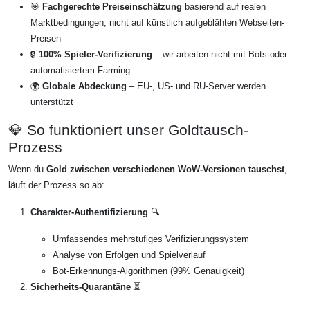
🎯
Fachgerechte Preiseinschätzung
basierend auf realen
Marktbedingungen, nicht auf künstlich aufgeblähten Webseiten-
Preisen
🔒
100% Spieler-Verifizierung
– wir arbeiten nicht mit Bots oder
automatisiertem Farming
🌍
Globale Abdeckung
– EU-, US- und RU-Server werden
unterstützt
💎 So funktioniert unser Goldtausch-
Prozess
Wenn du
Gold zwischen verschiedenen WoW-Versionen tauschst
,
läuft der Prozess so ab:
Charakter-Authentifizierung
🔍
Umfassendes mehrstufiges Verifizierungssystem
Analyse von Erfolgen und Spielverlauf
Bot-Erkennungs-Algorithmen (99% Genauigkeit)
Sicherheits-Quarantäne
⏳