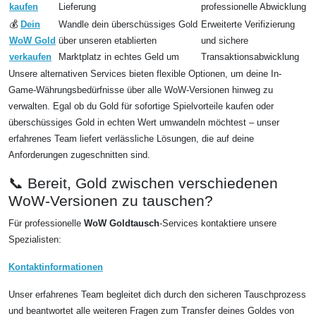
kaufen
Lieferung
professionelle Abwicklung
💰
Dein
Wandle dein überschüssiges Gold
Erweiterte Verifizierung
WoW Gold
über unseren etablierten
und sichere
verkaufen
Marktplatz in echtes Geld um
Transaktionsabwicklung
Unsere alternativen Services bieten flexible Optionen, um deine In-
Game-Währungsbedürfnisse über alle WoW-Versionen hinweg zu
verwalten. Egal ob du Gold für sofortige Spielvorteile kaufen oder
überschüssiges Gold in echten Wert umwandeln möchtest – unser
erfahrenes Team liefert verlässliche Lösungen, die auf deine
Anforderungen zugeschnitten sind.
📞 Bereit, Gold zwischen verschiedenen
WoW-Versionen zu tauschen?
Für professionelle
WoW Goldtausch
-Services kontaktiere unsere
Spezialisten:
Kontaktinformationen
Unser erfahrenes Team begleitet dich durch den sicheren Tauschprozess
und beantwortet alle weiteren Fragen zum Transfer deines Goldes von