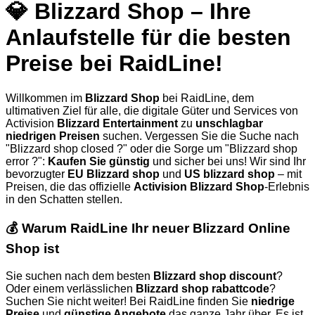
💎 Blizzard Shop – Ihre
Anlaufstelle für die besten
Preise bei RaidLine!
Willkommen im
Blizzard Shop
bei RaidLine, dem
ultimativen Ziel für alle, die digitale Güter und Services von
Activision
Blizzard Entertainment
zu
unschlagbar
niedrigen Preisen
suchen. Vergessen Sie die Suche nach
"Blizzard shop closed ?" oder die Sorge um "Blizzard shop
error ?":
Kaufen Sie günstig
und sicher bei uns! Wir sind Ihr
bevorzugter
EU Blizzard shop
und
US blizzard shop
– mit
Preisen, die das offizielle
Activision Blizzard Shop
-Erlebnis
in den Schatten stellen.
💰 Warum RaidLine Ihr neuer Blizzard Online
Shop ist
Sie suchen nach dem besten
Blizzard shop discount
?
Oder einem verlässlichen
Blizzard shop rabattcode
?
Suchen Sie nicht weiter! Bei RaidLine finden Sie
niedrige
Preise
und
günstige Angebote
das ganze Jahr über. Es ist,