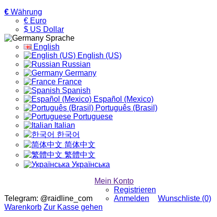
€
Währung
€ Euro
$ US Dollar
Sprache
English
English (US)
Russian
Germany
France
Spanish
Español (Mexico)
Português (Brasil)
Portuguese
Italian
한국어
简体中文
繁體中文
Українська
Mein Konto
Registrieren
Telegram: @raidline_com
Anmelden
Wunschliste (0)
Warenkorb
Zur Kasse gehen