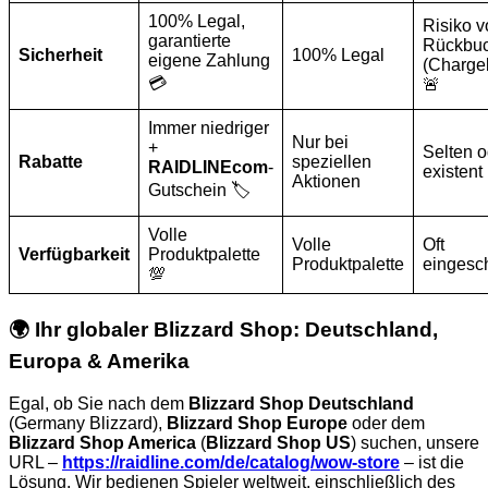
100% Legal,
Risiko v
garantierte
Rückbu
Sicherheit
100% Legal
eigene Zahlung
(Charge
💳
🚨
Immer niedriger
Nur bei
+
Selten o
Rabatte
speziellen
RAIDLINEcom
-
existent
Aktionen
Gutschein 🏷️
Volle
Volle
Oft
Verfügbarkeit
Produktpalette
Produktpalette
eingesc
💯
🌍 Ihr globaler Blizzard Shop: Deutschland,
Europa & Amerika
Egal, ob Sie nach dem
Blizzard Shop Deutschland
(Germany Blizzard),
Blizzard Shop Europe
oder dem
Blizzard Shop America
(
Blizzard Shop US
) suchen, unsere
URL –
https://raidline.com/de/catalog/wow-store
– ist die
Lösung. Wir bedienen Spieler weltweit, einschließlich des