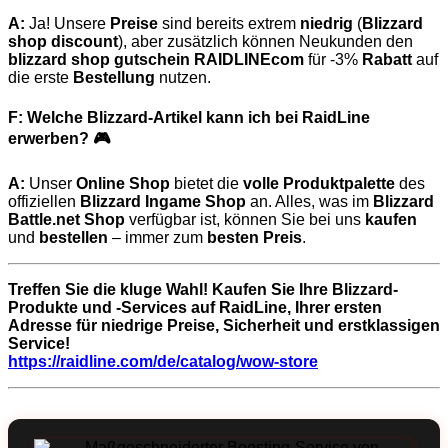
A:
Ja! Unsere
Preise
sind bereits extrem
niedrig
(
Blizzard
shop discount
), aber zusätzlich können Neukunden den
blizzard shop gutschein
RAIDLINEcom
für -3%
Rabatt
auf
die erste
Bestellung
nutzen.
F: Welche Blizzard-Artikel kann ich bei RaidLine
erwerben?
🎮
A:
Unser
Online Shop
bietet die
volle Produktpalette
des
offiziellen
Blizzard Ingame Shop
an. Alles, was im
Blizzard
Battle.net Shop
verfügbar ist, können Sie bei uns
kaufen
und
bestellen
– immer zum
besten Preis
.
Treffen Sie die kluge Wahl! Kaufen Sie Ihre Blizzard-
Produkte und -Services auf RaidLine, Ihrer ersten
Adresse für niedrige Preise, Sicherheit und erstklassigen
Service!
https://raidline.com/de/catalog/wow-store