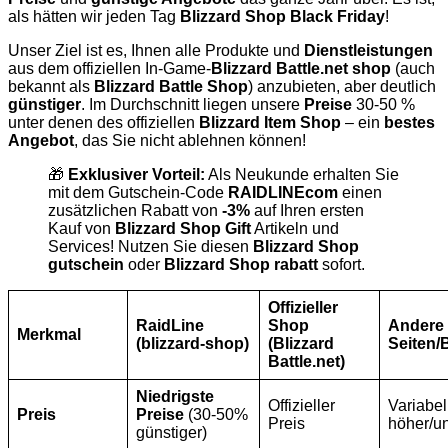
als hätten wir jeden Tag
Blizzard Shop Black Friday
!
Unser Ziel ist es, Ihnen alle Produkte und
Dienstleistungen
aus dem offiziellen In-Game-
Blizzard Battle.net shop
(auch
bekannt als
Blizzard Battle Shop
) anzubieten, aber deutlich
günstiger
. Im Durchschnitt liegen unsere
Preise
30-50 %
unter denen des offiziellen
Blizzard Item Shop
– ein
bestes
Angebot
, das Sie nicht ablehnen können!
🎁
Exklusiver Vorteil:
Als Neukunde erhalten Sie
mit dem Gutschein-Code
RAIDLINEcom
einen
zusätzlichen Rabatt von
-3%
auf Ihren ersten
Kauf von
Blizzard Shop Gift
Artikeln und
Services! Nutzen Sie diesen
Blizzard Shop
gutschein
oder
Blizzard Shop rabatt
sofort.
Offizieller
RaidLine
Shop
Andere
Merkmal
(blizzard-shop)
(Blizzard
Seiten/
Battle.net)
Niedrigste
Offizieller
Variabel,
Preis
Preise
(30-50%
Preis
höher/un
günstiger)