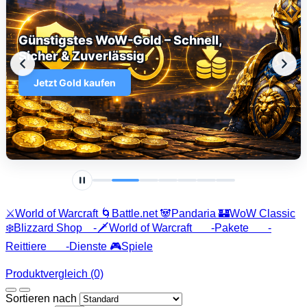
Günstigstes WoW-Gold – Schnell,
Sicher & Zuverlässig
Jetzt Gold kaufen
⚔️World of Warcraft
🌀Battle.net
🐼Pandaria
🏰WoW Classic
❄️Blizzard Shop
-🗡️World of Warcraft
-Pakete
-
Reittiere
-Dienste
🎮Spiele
Produktvergleich (0)
Sortieren nach