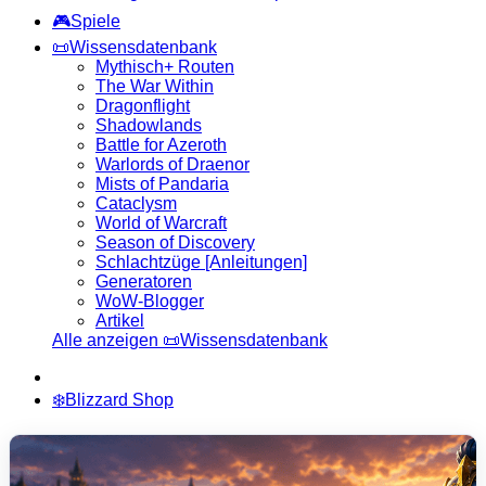
🎮Spiele
📜Wissensdatenbank
Mythisch+ Routen
The War Within
Dragonflight
Shadowlands
Battle for Azeroth
Warlords of Draenor
Mists of Pandaria
Cataclysm
World of Warcraft
Season of Discovery
Schlachtzüge [Anleitungen]
Generatoren
WoW-Blogger
Artikel
Alle anzeigen 📜Wissensdatenbank
❄️Blizzard Shop