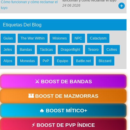
funcionan y cómo reclamar el tuyo
24 06 2026
Etiquetas Del Blog
Guías
The War Within
Misiones
NPC
Cataclysm
Jefes
Bandas
Tácticas
Dragonflight
Tesoro
Cofres
Alijos
Monedas
PvP
Equipo
Battle.net
Blizzard
⚔️ BOOST DE BANDAS
🏰 BOOST DE MAZMORRAS
🔥 BOOST MÍTICO+
⚡ BOOST DE PVP ÍNDICE