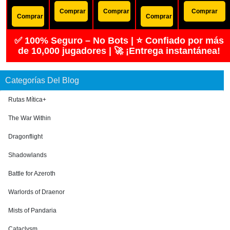
Comprar
Comprar
Comprar
Comprar
Comprar
✅ 100% Seguro – No Bots | ⭐ Confiado por más
de 10,000 jugadores | 🚀 ¡Entrega instantánea!
Categorías Del Blog
Rutas Mítica+
The War Within
Dragonflight
Shadowlands
Battle for Azeroth
Warlords of Draenor
Mists of Pandaria
Cataclysm