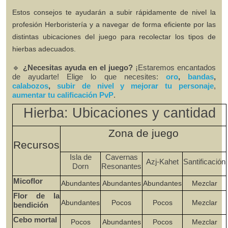
Estos consejos te ayudarán a subir rápidamente de nivel la
profesión
Herboristería
y a navegar de forma eficiente por las
distintas ubicaciones del juego para recolectar los tipos de
hierbas adecuados.
🔹
¿Necesitas ayuda en el juego?
¡Estaremos encantados
de ayudarte! Elige lo que necesites:
oro
,
bandas
,
calabozos
,
subir de nivel y mejorar tu personaje
,
aumentar tu calificación PvP
.
Hierba: Ubicaciones y cantidad
Zona de juego
Recursos
Isla de
Cavernas
Azj-Kahet
Santificación
Dorn
Resonantes
Micoflor
Abundantes
Abundantes
Abundantes
Mezclar
Flor de la
Abundantes
Pocos
Pocos
Mezclar
bendición
Cebo mortal
Pocos
Abundantes
Pocos
Mezclar