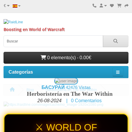
€
Boosting en World of Warcraft
0 elemento(s) - 0.00€
Categorías
БАСУРАЙ
42476 Vistas
Blog
Herboristería en The War Within
Herboristería en The War Within
26-08-2024
|
0
Comentarios
⚔️ WORLD OF