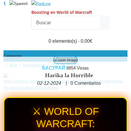
€
Boosting en World of Warcraft
0 elemento(s) - 0.00€
Categorías
Blog
Shadowlands
Harika la Horrible
БАСУРАЙ
8854 Vistas
Harika la Horrible
02-12-2024
|
0
Comentarios
⚔️ WORLD OF
WARCRAFT: