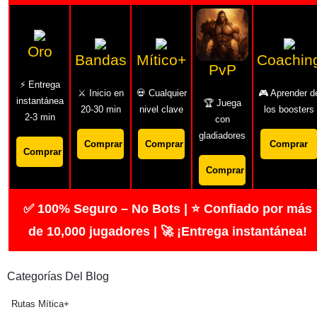
Oro
Bandas
Mítico+
Coachin
PvP
⚡ Entrega
⚔️ Inicio en
💀 Cualquier
🎮 Aprender d
instantánea
🏆 Juega
20-30 min
nivel clave
los boosters
2-3 min
con
gladiadores
Comprar
Comprar
Comprar
Comprar
Comprar
✅ 100% Seguro – No Bots | ⭐ Confiado por más
de 10,000 jugadores | 🚀 ¡Entrega instantánea!
Categorías Del Blog
Rutas Mítica+