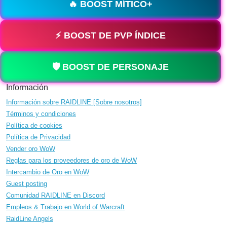
🔥 BOOST MÍTICO+
⚡ BOOST DE PVP ÍNDICE
🛡️ BOOST DE PERSONAJE
Información
Información sobre RAIDLINE [Sobre nosotros]
Términos y condiciones
Política de cookies
Política de Privacidad
Vender oro WoW
Reglas para los proveedores de oro de WoW
Intercambio de Oro en WoW
Guest posting
Comunidad RAIDLINE en Discord
Empleos & Trabajo en World of Warcraft
RaidLine Angels