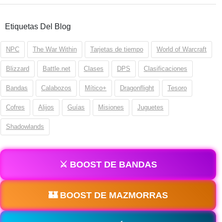
Etiquetas Del Blog
NPC
The War Within
Tarjetas de tiempo
World of Warcraft
Blizzard
Battle.net
Clases
DPS
Clasificaciones
Bandas
Calabozos
Mítico+
Dragonflight
Tesoro
Cofres
Alijos
Guías
Misiones
Juguetes
Shadowlands
⚔️ BOOST DE BANDAS
🏰 BOOST DE MAZMORRAS