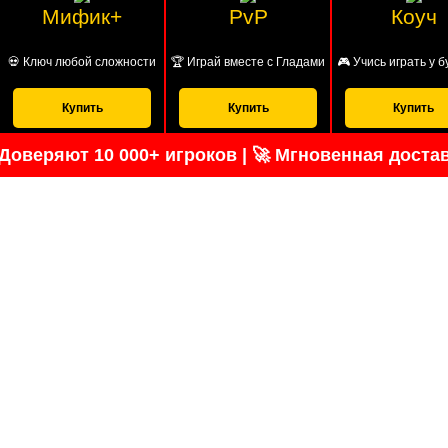
Мифик+
PvP
Коуч
💀 Ключ любой сложности
🏆 Играй вместе с Гладами
🎮 Учись играть у 
Купить
Купить
Купить
 Доверяют 10 000+ игроков | 🚀 Мгновенная достав