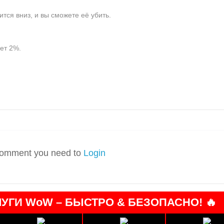
тся вниз, и вы сможете её убить.
ет 2%.
omment you need to
Login
УГИ WoW – БЫСТРО & БЕЗОПАСНО! 🔥