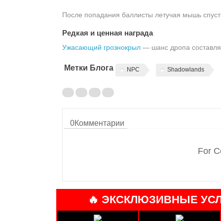
После попадания баллисты летучая мышь спусти
Редкая и ценная награда
Ужасающий грознокрыл
— шанс дропа составля
Метки Блога
NPC
Shadowlands
0
Комментарии
For C
🔥 ЭКСКЛЮЗИВНЫЕ УСЛ