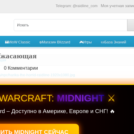
Моя учетная запи
Telegram: @raidline_com
🏰WoW Classic
❄️Магазин Blizzard
🎮Игры
📜База Знаний
Ужасающая
щая
|
0
Комментарии
 WARCRAFT:
MIDNIGHT
⚔️
ard – Доступно в Америке, Европе и СНГ! 🔥
ИТЬ MIDNIGHT СЕЙЧАС