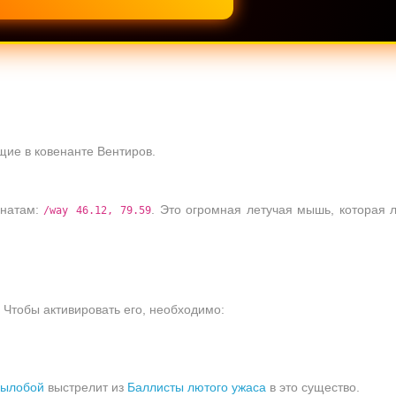
ящие в ковенанте Вентиров.
инатам:
. Это огромная летучая мышь, которая 
/way 46.12, 79.59
 Чтобы активировать его, необходимо:
рылобой
выстрелит из
Баллисты лютого ужаса
в это существо.