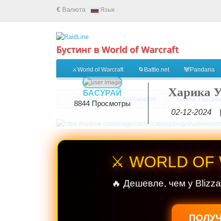
€
Валюта
Язык
Бустинг в World of Warcraft
⚔️World of Warcraft
🌀Battle.net
🐼Pandaria
Харика 
БАСУРАЙ
Блог
Shadowlands
Харика Ужасаю
8844 Просмотры
02-12-2024
⚔️ WORLD OF
🔥 Дешевле, чем у Blizz
ПОЛУЧ