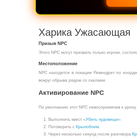
Харика Ужасающая
Призыв NPC
Этого NPC могут призвать только игроки, состо
Местоположение
NPC находится в локации Ревендрет по коорд
вокруг обрыва рядом со скалами.
Активирование NPC
По умолчанию этот NPC невосприимчив к урону.
Выполнить квест
«
Убить чудовище
»
.
Поговорить с
Крылобоем
.
Через несколько секунд после разговора
К