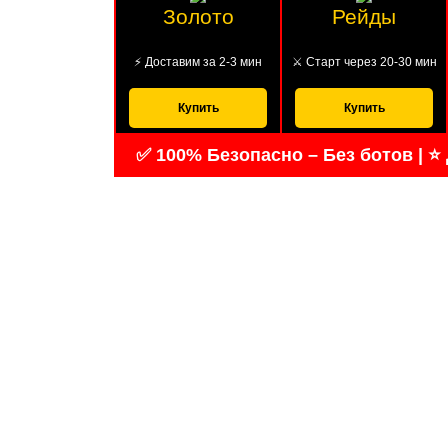
Золото
Рейды
⚡ Доставим за 2-3 мин
⚔️ Старт через 20-30 мин
Купить
Купить
✅ 100% Безопасно – Без ботов | ⭐