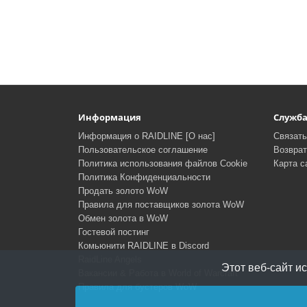
Информация
Служб
Информация о RAIDLINE [О нас]
Связать
Пользовательское соглашение
Возвра
Политика использования файлов Cookie
Карта с
Политика Конфиденциальности
Продать золото WoW
Правила для поставщиков золота WoW
Обмен золота в WoW
Гостевой постинг
Комьюнити RAIDLINE в Discord
RaidLine Angels
Этот веб-сайт и
Вакансии & Работа в World of Warcraft
Правила для бустеров WoW