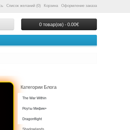
сь
Список желаний (0)
Корзина
Оформление заказа
0 товар(ов) - 0.00€
Категории Блога
The War Within
Роуты Мифик+
Dragonflight
Shadowlands