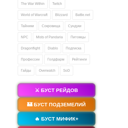
The War Within
Twitch
World of Warcraft
Blizzard
Battle.net
Тайники
Сокровища
Сундуки
NPC
Mists of Pandaria
Питомцы
Dragonflight
Diablo
Подписка
Профессии
Голдфарм
Рейтинги
Гайды
Overwatch
SoD
⚔️ БУСТ РЕЙДОВ
🏰 БУСТ ПОДЗЕМЕЛИЙ
🔥 БУСТ МИФИК+