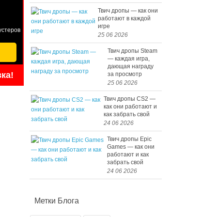
Твич дропы — как они
работают в каждой
игре
бустеров
25 06 2026
Твич дропы Steam
— каждая игра,
дающая награду
ка!
за просмотр
25 06 2026
Твич дропы CS2 —
как они работают и
как забрать свой
24 06 2026
Твич дропы Epic
Games — как они
работают и как
забрать свой
24 06 2026
Метки Блога