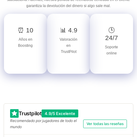
garantiza la devolución del dinero si algo sale mal.
⏰ 10
📊 4.9
🕒
24/7
Años en
Valoración
Boosting
en
Soporte
TrustPilot
online
Trustpilot
4.9/5 Excelente
Recomendado por jugadores de todo el
Ver todas las reseñas
mundo