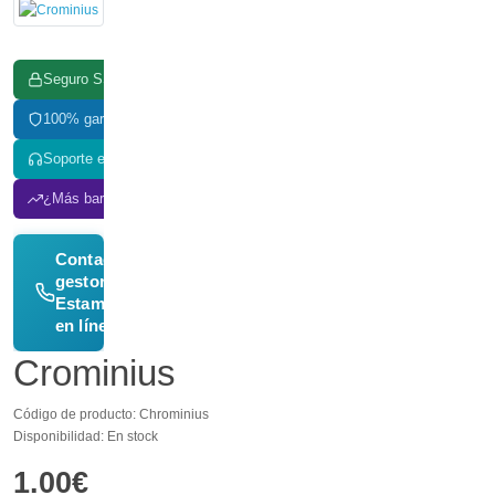
Seguro SSL
100% garantizado
Soporte en línea
¿Más barato? ¡Igualamos el precio!
Contactar
gestor —
→
Estamos
en línea
Crominius
Código de producto: Chrominius
Disponibilidad: En stock
1.00€