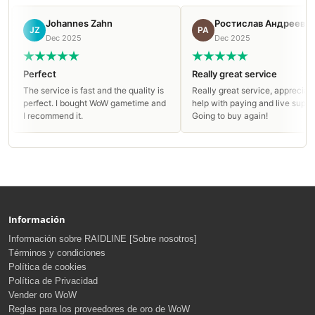
Johannes Zahn
Ростислав Андреев
JZ
РА
Dec 2025
Dec 2025
Perfect
Really great service
The service is fast and the quality is
Really great service, appreciate th
perfect. I bought WoW gametime and
help with paying and live support!
I recommend it.
Going to buy again!
Información
Información sobre RAIDLINE [Sobre nosotros]
Términos y condiciones
Política de cookies
Política de Privacidad
Vender oro WoW
Reglas para los proveedores de oro de WoW