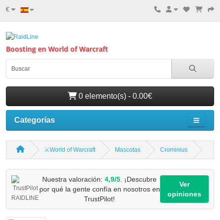
€
Boosting en World of Warcraft
0 elemento(s) - 0.00€
Categorías
⚔️World of Warcraft
Mascotas
Crominius
Nuestra valoración:
4,9/5
. ¡Descubre
Ver
por qué la gente confía en nosotros en
opiniones
TrustPilot!