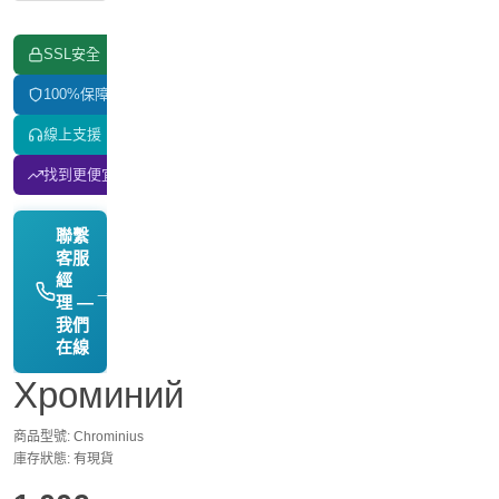
SSL安全
100%保障
線上支援
找到更便宜的？我們匹配價格！
聯繫
客服
經
→
理 —
我們
在線
Хроминий
商品型號: Chrominius
庫存狀態: 有現貨