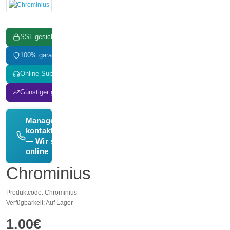
SSL-gesichert
100% garantiert
Online-Support
Günstiger gefunden? Wir passen an!
Manager
kontaktieren
→
— Wir sind
online
Chrominius
Produktcode: Chrominius
Verfügbarkeit: Auf Lager
1.00€