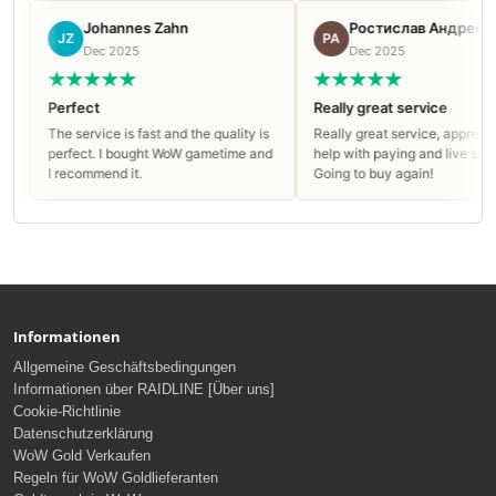
Johannes Zahn
Ростислав Андреев
JZ
РА
Dec 2025
Dec 2025
Perfect
Really great service
The service is fast and the quality is
Really great service, appreciate 
perfect. I bought WoW gametime and
help with paying and live support
I recommend it.
Going to buy again!
Informationen
Allgemeine Geschäftsbedingungen
Informationen über RAIDLINE [Über uns]
Cookie-Richtlinie
Datenschutzerklärung
WoW Gold Verkaufen
Regeln für WoW Goldlieferanten