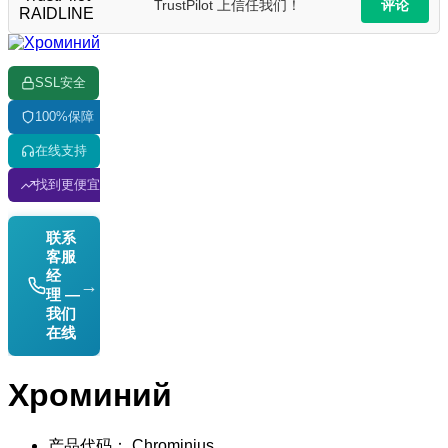
TrustPilot 上信任我们！
评论
SSL安全
100%保障
在线支持
找到更便宜的？我们匹配价格！
联系
客服
经
→
理 —
我们
在线
Хроминий
产品代码： Chrominius