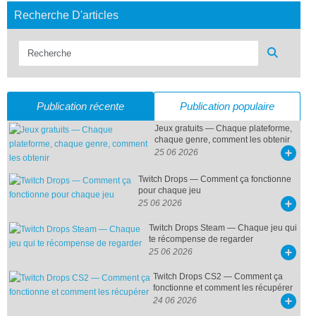
| Répartition de la qualité des guides |

Recherche D'articles
Builds de classes WoD       ███████████████ 98%

Parcours de leveling         ████████████ 89%

Optimisation de la garnison █████████████ 94%

Succès en raid              ██████████████ 96%

Exploration & Secrets    ███████████ 85%

Publication récente
Publication populaire
(Échelle : 0–100% basée sur les retours utilisateurs, tests, et taux
Jeux gratuits — Chaque plateforme,
d’achèvement)
chaque genre, comment les obtenir
25 06 2026
L’engagement de RAIDLINE pour la
qualité plutôt que la quantité
garantit
que
chaque article
,
chaque guide
, et
chaque ligne de texte
offre une
Twitch Drops — Comment ça fonctionne
valeur réelle
, pas simplement du remplissage pour les moteurs de
pour chaque jeu
recherche.
25 06 2026
Twitch Drops Steam — Chaque jeu qui
🔍 Ce que vous apprendrez dans
te récompense de regarder
25 06 2026
notre bibliothèque de guides
Twitch Drops CS2 — Comment ça
WoD
fonctionne et comment les récupérer
24 06 2026
💥
Maîtrise des classes & spécialisations
– Découvrez comment votre