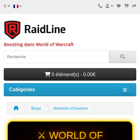
€
Boosting dans World of Warcraft
0 élément(s) - 0.00€
Catégories
Blogs
Warlords of Draenor
⚔️ WORLD OF