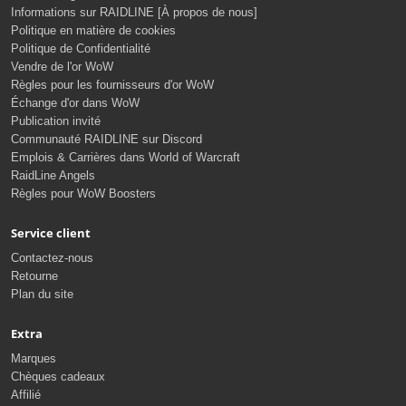
🎯
Optimisation de fin de jeu
– Maximisez vos performances en PvE et
Informations sur RAIDLINE [À propos de nous]
PvP grâce à des analyses détaillées de min-maxing, priorités de stats,
Politique en matière de cookies
conseils d’enchantements, et synergie de professions dans l’extension
Politique de Confidentialité
WoD.
Vendre de l'or WoW
Règles pour les fournisseurs d'or WoW
Échange d'or dans WoW
💡 Conçu pour les débutants.
Publication invité
Perfectionné pour les pros.
Communauté RAIDLINE sur Discord
Emplois & Carrières dans World of Warcraft
Chez RAIDLINE, nous croyons en l’accessibilité sans sacrifier la
RaidLine Angels
profondeur. Que vous soyez un
explorateur novice ou un champion de
Règles pour WoW Boosters
retour
, chaque guide équilibre la simplicité pour débutants avec une
profondeur de niveau élite. Vous n’aurez pas besoin de fouiller dans des
Service client
couches de jargon technique ou de notes de patch obsolètes —
tout est
Contactez-nous
distillé
, mis à jour, et
livré dans le format le plus clair possible
.
Retourne
Plan du site
Ceci n’est pas qu’un contenu. C’est
l’évolution de la connaissance WoW
.
Extra
📈 Valeur réelle. Expertise réelle.
Marques
Résultats réels.
Chèques cadeaux
Affilié