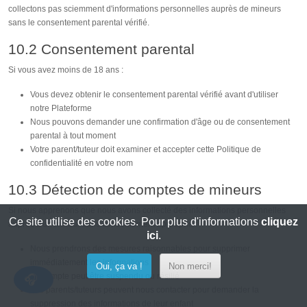
collectons pas sciemment d'informations personnelles auprès de mineurs
sans le consentement parental vérifié.
10.2 Consentement parental
Si vous avez moins de 18 ans :
Vous devez obtenir le consentement parental vérifié avant d'utiliser
notre Plateforme
Nous pouvons demander une confirmation d'âge ou de consentement
parental à tout moment
Votre parent/tuteur doit examiner et accepter cette Politique de
confidentialité en votre nom
10.3 Détection de comptes de mineurs
Si nous apprenons que nous avons collecté des informations personnelles
Ce site utilise des cookies. Pour plus d'informations
cliquez
auprès d'un mineur sans consentement approprié :
ici
.
Nous prendrons des mesures raisonnables pour supprimer
immédiatement les informations
Oui, ça va !
Non merci!
Le compte peut être suspendu ou résilié
Les parents/tuteurs peuvent nous contacter pour demander la
suppression des informations de leur enfant