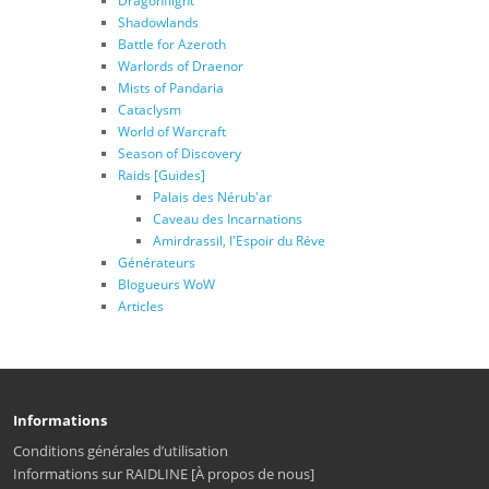
Dragonflight
Shadowlands
Battle for Azeroth
Warlords of Draenor
Mists of Pandaria
Cataclysm
World of Warcraft
Season of Discovery
Raids [Guides]
Palais des Nérub'ar
Caveau des Incarnations
Amirdrassil, I'Espoir du Réve
Générateurs
Blogueurs WoW
Articles
Informations
Conditions générales d’utilisation
Informations sur RAIDLINE [À propos de nous]