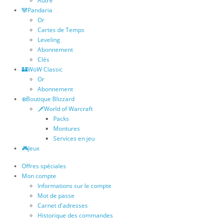
Autre
🐼Pandaria
Or
Cartes de Temps
Leveling
Abonnement
Clés
🏰WoW Classic
Or
Abonnement
❄️Boutique Blizzard
🗡️World of Warcraft
Packs
Montures
Services en jeu
🎮Jeux
Offres spéciales
Mon compte
Informations sur le compte
Mot de passe
Carnet d'adresses
Historique des commandes