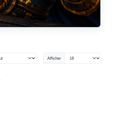
Rech
Afficher