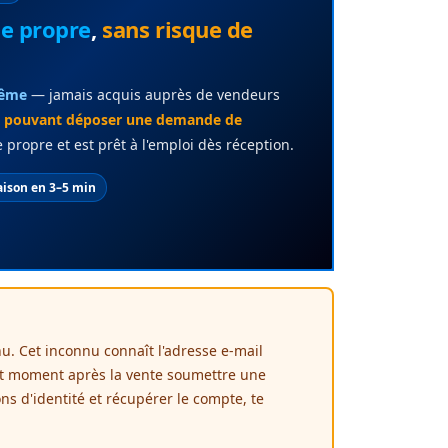
ue propre
,
sans risque de
même
— jamais acquis auprès de vendeurs
re pouvant déposer une demande de
ropre et est prêt à l'emploi dès réception.
aison en 3–5 min
u. Cet inconnu connaît l'adresse e-mail
out moment après la vente soumettre une
ons d'identité et récupérer le compte, te