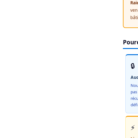
Rai
ven
bât
Pourq
🔒
Auc
Nou
pas 
récu
déf
⚡