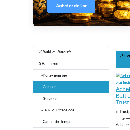
Acheter de l'or
⚔️World of Warcraft
Co
🌀Battle.net
-Porte-monnaie
-Comptes
Achet
Battl
-Services
Trus
-Jeux & Extensions
⭐ Trustp
limité —
-Cartes de Temps
Acheter 