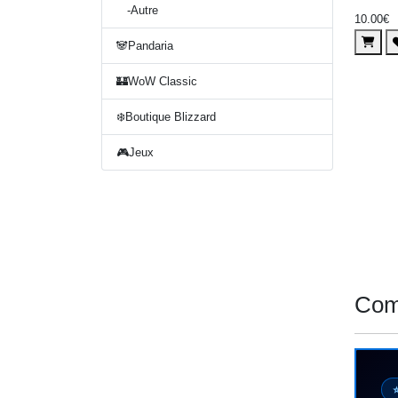
-Autre
10.00€
🐼Pandaria
🏰WoW Classic
❄️Boutique Blizzard
🎮Jeux
Com