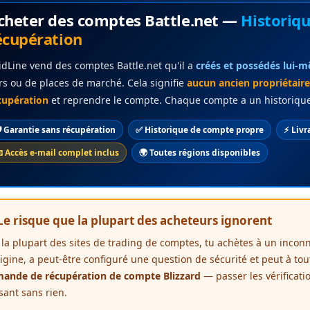
cheter des comptes Battle.net —
Historiq
écupération
idLine vend des comptes Battle.net qu'il a
créés et possédés lui-
ers ou de places de marché. Cela signifie
aucun ancien propriétai
cupération
et reprendre le compte. Chaque compte a un historique p
️ Garantie sans récupération
✅ Historique de compte propre
⚡ Livr
 Accès e-mail complet inclus
🌍 Toutes régions disponibles
 Le risque que la plupart des acheteurs ignorent
 la plupart des sites de trading de comptes, tu achètes à un inconn
rigine, a peut-être configuré une question de sécurité et peut à t
ande de récupération de compte Blizzard
— passer les vérificati
ssant sans rien.