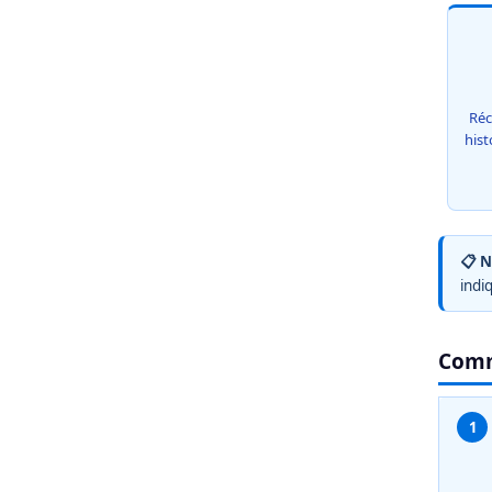
Réc
hist
📋 N
indi
Comm
1