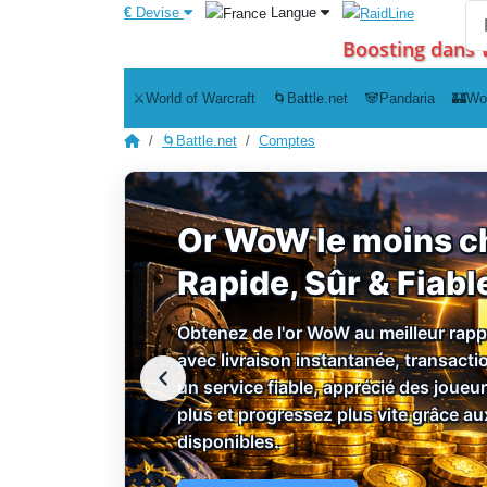
€
Devise
Langue
Boosting dans 
⚔️World of Warcraft
🌀Battle.net
🐼Pandaria
🏰Wo
🌀Battle.net
Comptes
Or WoW le moins ch
Rapide, Sûr & Fiabl
Obtenez de l'or WoW au meilleur rappo
avec livraison instantanée, transacti
un service fiable, apprécié des joue
plus et progressez plus vite grâce aux
disponibles.