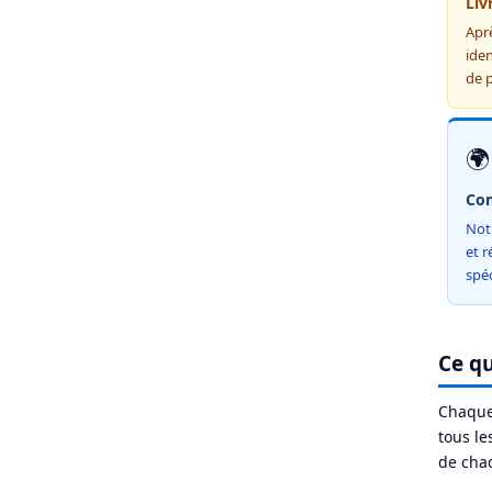
Liv
Apr
iden
de 
🌍
Com
Not
et r
spéc
Ce qu
Chaque
tous le
de chaq