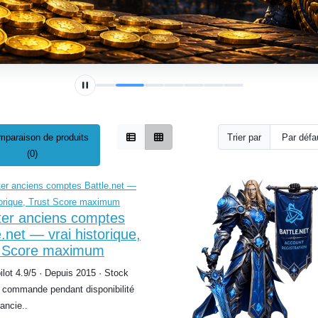
mparaison de produits
Trier par
(0)
er anciens comptes
e.net — vrai historique,
t Score maximum
ilot 4.9/5 · Depuis 2015 · Stock
 commande pendant disponibilité
ancie..