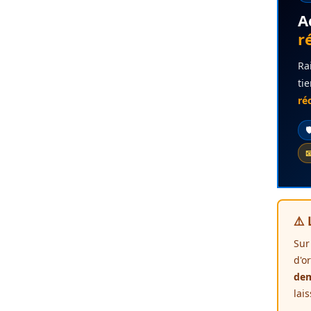
A
r
Ra
ti
ré


⚠️
Sur
d'o
dem
lai