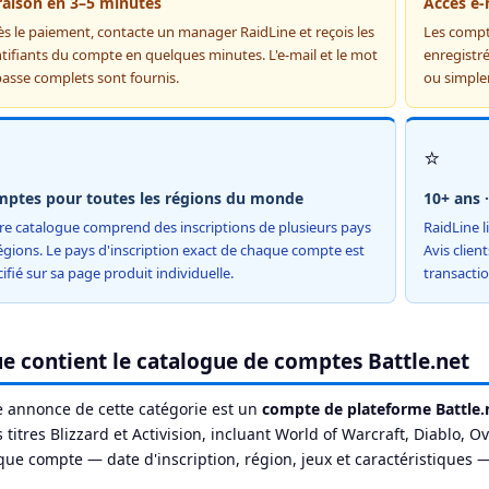
raison en 3–5 minutes
Accès e-
ès le paiement, contacte un manager RaidLine et reçois les
Les compt
tifiants du compte en quelques minutes. L'e-mail et le mot
enregistré
passe complets sont fournis.
ou simple
⭐
ptes pour toutes les régions du monde
10+ ans 
re catalogue comprend des inscriptions de plusieurs pays
RaidLine l
égions. Le pays d'inscription exact de chaque compte est
Avis clien
ifié sur sa page produit individuelle.
transactio
e contient le catalogue de comptes Battle.net
 annonce de cette catégorie est un
compte de plateforme Battle.
s titres Blizzard et Activision, incluant World of Warcraft, Diablo, O
ue compte — date d'inscription, région, jeux et caractéristiques 