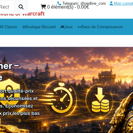
Telegram: @raidline_com
Mon comp
0 élément(s) - 0.00€
World of Warcraft
W Classic
❄️Boutique Blizzard
🎮Jeux
📜Base de Connaissances
er –
e
rt qualité-prix
ons sécurisées et
urs. Économisez
 prix les plus bas