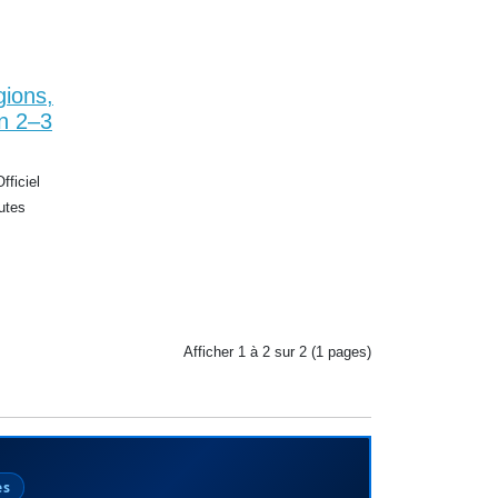
gions,
en 2–3
fficiel
utes
Afficher 1 à 2 sur 2 (1 pages)
es