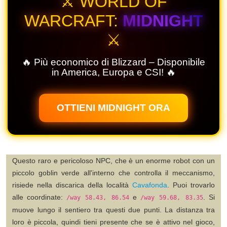
⚔️ WORLD OF
WARCRAFT:
MIDNIGHT
⚔️
🔥 Più economico di Blizzard – Disponibile
in America, Europa e CSI! 🔥
OTTIENI MIDNIGHT ORA
Questo raro e pericoloso NPC, che è un enorme robot con un
piccolo goblin verde all'interno che controlla il meccanismo,
risiede nella discarica della località
Cavafonda
. Puoi trovarlo
alle coordinate:
e
. Si
/way 58.43, 86.54
/way 59.68, 83.35
muove lungo il sentiero tra questi due punti. La distanza tra
loro è piccola, quindi tieni presente che se è attivo nel gioco,