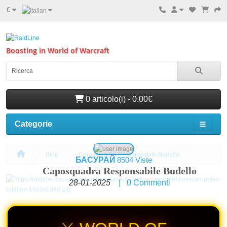
€
Boosting in World of Warcraft
0 articolo(i) - 0.00€
Categorie
Blog
Caposquadra Responsabile Budello
БАСУРАЙ
8504 Viste
Caposquadra Responsabile Budello
28-01-2025
|
0
Commenti