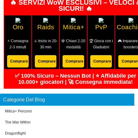
🔥 SERVIZI WoW ESCLUSIVI – VELOCI 
SICURI! 🔥
Oro
Raids
Mitica+
PvP
Coachi
⚡ Consegna
⚔️ Inizio in 20-
💀 Chiavi 2-20
🏆 Gioca con i
🎮 Imparare
2-3 minuti
30 min
modalità
Gladiatori
boosters
Comprare
Comprare
Comprare
Comprare
Comprar
✅ 100% Sicuro – Nessun Bot | ⭐ Affidabile per
10.000+ giocatori | 🚀 Consegna immediata!
Categorie Del Blog
Mitica+ Percorsi
The War Within
Dragonflight