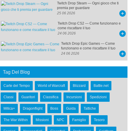
Twitch Drop Steam — Ogni gioco che ti
premia per guardare
25 06 2026
Twitch Drop CS2 — Come funzionano e
come riscattare il tuo
24 06 2026
Twitch Drop Epic Games — Come
funzionano e come riscattare il tuo
24 06 2026
Tag Del Blog
Carte del Tempo
World of Warcraft
Blizzard
Battle.net
Classi
Guaritori
Classifica
Incursioni
Spedizioni
Mitica+
Dragonflight
Boss
Guida
Tattiche
The War Within
Missioni
NPC
Famiglio
Tesoro