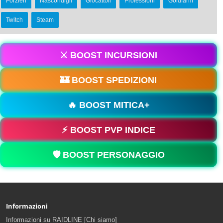
Forzieri
Nascondigli
Giocattoli
Professioni
Goldfarm
Twitch
Steam
⚔️ BOOST INCURSIONI
🏰 BOOST SPEDIZIONI
🔥 BOOST MITICA+
⚡ BOOST PVP INDICE
🛡️ BOOST PERSONAGGIO
Informazioni
Informazioni su RAIDLINE [Chi siamo]