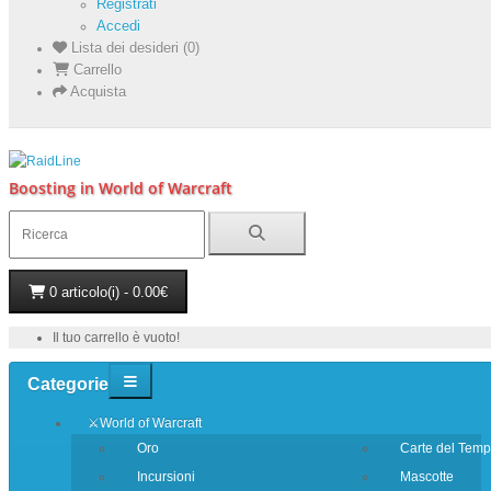
Registrati
Accedi
Lista dei desideri (0)
Carrello
Acquista
Boosting in World of Warcraft
0 articolo(i) - 0.00€
Il tuo carrello è vuoto!
Categorie
⚔️World of Warcraft
Oro
Carte del Tem
Incursioni
Mascotte