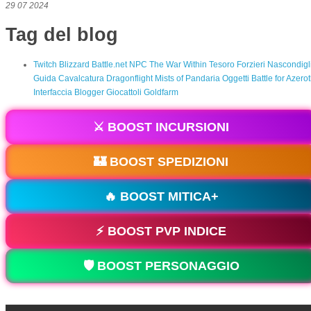
29 07 2024
Tag del blog
Twitch
Blizzard
Battle.net
NPC
The War Within
Tesoro
Forzieri
Nascondigl
Guida
Cavalcatura
Dragonflight
Mists of Pandaria
Oggetti
Battle for Azero
Interfaccia
Blogger
Giocattoli
Goldfarm
⚔️ BOOST INCURSIONI
🏰 BOOST SPEDIZIONI
🔥 BOOST MITICA+
⚡ BOOST PVP INDICE
🛡️ BOOST PERSONAGGIO