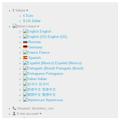
€
Valuta
€ Euro
$ US Dollar
Lingua
English
English (US)
Russian
Germany
France
Spanish
Español (Mexico)
Português (Brasil)
Portuguese
Italian
한국어
简体中文
繁體中文
Українська
Telegram: @raidline_com
Il mio account