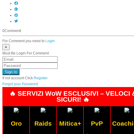
0
Commenti
For Comment you need to
Login
×
Must Be Login For Comment
If not account Click
Register
Forgot your Password
🔥 SERVIZI WoW ESCLUSIVI – VELOCI 
SICURI! 🔥
Oro
Raids
Mitica+
PvP
Coachi