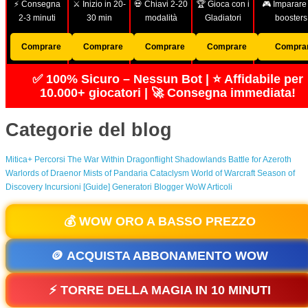
⚡ Consegna
⚔️ Inizio in 20-
💀 Chiavi 2-20
🏆 Gioca con i
🎮 Imparare
2-3 minuti
30 min
modalità
Gladiatori
boosters
Comprare
Comprare
Comprare
Comprare
Compra
✅ 100% Sicuro – Nessun Bot | ⭐ Affidabile per
10.000+ giocatori | 🚀 Consegna immediata!
Categorie del blog
Mitica+ Percorsi
The War Within
Dragonflight
Shadowlands
Battle for Azeroth
Warlords of Draenor
Mists of Pandaria
Cataclysm
World of Warcraft
Season of
Discovery
Incursioni [Guide]
Generatori
Blogger WoW
Articoli
💰 WOW ORO A BASSO PREZZO
🪙 ACQUISTA ABBONAMENTO WOW
⚡ TORRE DELLA MAGIA IN 10 MINUTI