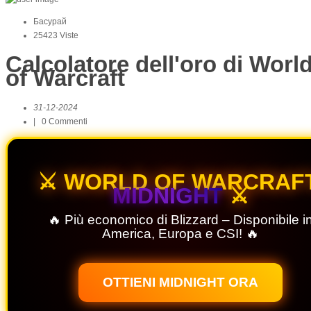
Басурай
25423 Viste
Calcolatore dell'oro di Worl
of Warcraft
31-12-2024
|
0
Commenti
⚔️ WORLD OF WARCRAFT
MIDNIGHT
⚔️
🔥 Più economico di Blizzard – Disponibile i
America, Europa e CSI! 🔥
OTTIENI MIDNIGHT ORA