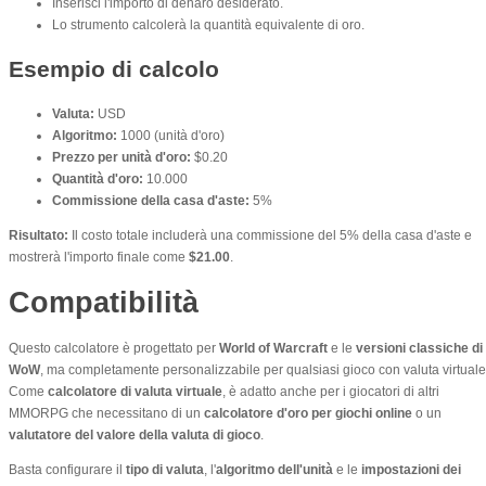
Inserisci l'importo di denaro desiderato.
Lo strumento calcolerà la quantità equivalente di oro.
Esempio di calcolo
Valuta:
USD
Algoritmo:
1000 (unità d'oro)
Prezzo per unità d'oro:
$0.20
Quantità d'oro:
10.000
Commissione della casa d'aste:
5%
Risultato:
Il costo totale includerà una commissione del 5% della casa d'aste e
mostrerà l'importo finale come
$21.00
.
Compatibilità
Questo calcolatore è progettato per
World of Warcraft
e le
versioni classiche di
WoW
, ma completamente personalizzabile per qualsiasi gioco con valuta virtuale
Come
calcolatore di valuta virtuale
, è adatto anche per i giocatori di altri
MMORPG che necessitano di un
calcolatore d'oro per giochi online
o un
valutatore del valore della valuta di gioco
.
Basta configurare il
tipo di valuta
, l'
algoritmo dell'unità
e le
impostazioni dei