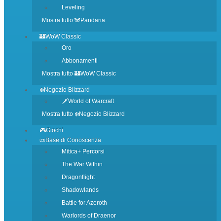
Leveling
Mostra tutto 🐼Pandaria
🏰WoW Classic
Oro
Abbonamenti
Mostra tutto 🏰WoW Classic
❄️Negozio Blizzard
🗡️World of Warcraft
Mostra tutto ❄️Negozio Blizzard
🎮Giochi
📜Base di Conoscenza
Mitica+ Percorsi
The War Within
Dragonflight
Shadowlands
Battle for Azeroth
Warlords of Draenor