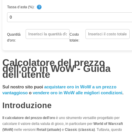
Tassa d’asta (%):
?
Quantità
Costo
d'oro:
totale:
Calcolatore del prezzo
dell'oro in WoW - Guida
dell'utente
Sul nostro sito puoi
acquistare oro in WoW a un prezzo
vantaggioso
o
vendere oro in WoW alle migliori condizioni
.
Introduzione
Il calcolatore del prezzo dell'oro
è uno strumento versatile progettato per
calcolare il valore della valuta di gioco, in particolare per
World of Warcraft
(WoW)
nelle versioni
Retail (attuale)
e
Classic (classica)
. Tuttavia, questo