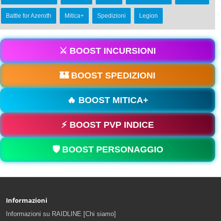
Battle for Azeroth
Mitica+
Spedizioni
Legion
⚔️ BOOST INCURSIONI
🏰 BOOST SPEDIZIONI
🔥 BOOST MITICA+
⚡ BOOST PVP INDICE
🛡️ BOOST PERSONAGGIO
Informazioni
Informazioni su RAIDLINE [Chi siamo]