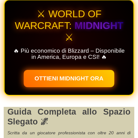
⚔️ WORLD OF
WARCRAFT:
MIDNIGHT
⚔️
🔥 Più economico di Blizzard – Disponibile
in America, Europa e CSI! 🔥
OTTIENI MIDNIGHT ORA
Guida Completa allo Spazio
Slegato 🌌
Scritta da un giocatore professionista con oltre 20 anni di