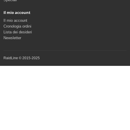
Il mio account
Il mio account
Cronologia ordini
Lista dei desideri
Newsletter
RaidLine © 2015-2025