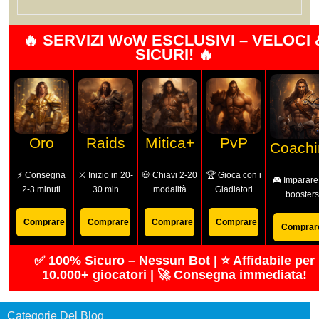
🔥 SERVIZI WoW ESCLUSIVI – VELOCI 
SICURI! 🔥
Oro
Raids
Mitica+
PvP
Coachi
⚡ Consegna
⚔️ Inizio in 20-
💀 Chiavi 2-20
🏆 Gioca con i
🎮 Imparare
2-3 minuti
30 min
modalità
Gladiatori
boosters
Comprare
Comprare
Comprare
Comprare
Comprar
✅ 100% Sicuro – Nessun Bot | ⭐ Affidabile per
10.000+ giocatori | 🚀 Consegna immediata!
Categorie Del Blog