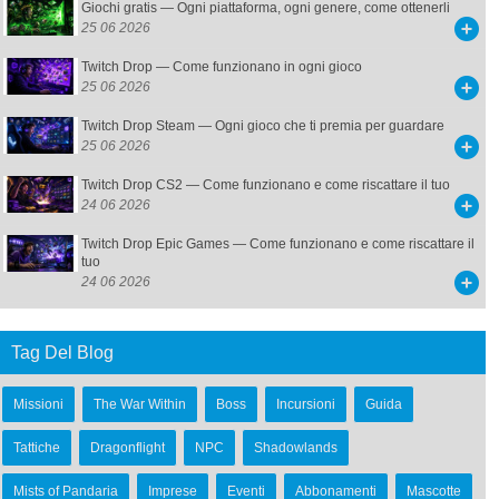
Giochi gratis — Ogni piattaforma, ogni genere, come ottenerli
25 06 2026
Twitch Drop — Come funzionano in ogni gioco
25 06 2026
Twitch Drop Steam — Ogni gioco che ti premia per guardare
25 06 2026
Twitch Drop CS2 — Come funzionano e come riscattare il tuo
24 06 2026
Twitch Drop Epic Games — Come funzionano e come riscattare il
tuo
24 06 2026
Tag Del Blog
Missioni
The War Within
Boss
Incursioni
Guida
Tattiche
Dragonflight
NPC
Shadowlands
Mists of Pandaria
Imprese
Eventi
Abbonamenti
Mascotte