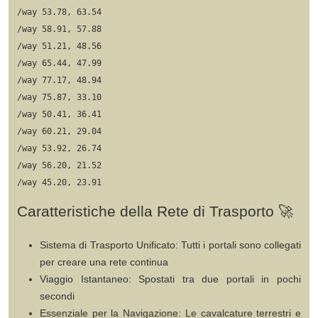
/way 53.78, 63.54

/way 58.91, 57.88

/way 51.21, 48.56

/way 65.44, 47.99

/way 77.17, 48.94

/way 75.87, 33.10

/way 50.41, 36.41

/way 60.21, 29.04

/way 53.92, 26.74

/way 56.20, 21.52

Caratteristiche della Rete di Trasporto 🚀
Sistema di Trasporto Unificato
: Tutti i portali sono collegati
per creare una rete continua
Viaggio Istantaneo
: Spostati tra due portali in pochi
secondi
Essenziale per la Navigazione
: Le cavalcature terrestri e