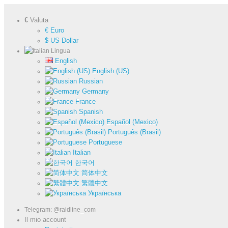
€
Valuta
€ Euro
$ US Dollar
Lingua
English
English (US)
Russian
Germany
France
Spanish
Español (Mexico)
Português (Brasil)
Portuguese
Italian
한국어
简体中文
繁體中文
Українська
Telegram: @raidline_com
Il mio account