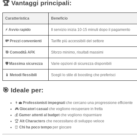
🏆 Vantaggi principali:
Caratteristica
Beneficio
⚡ Avvio rapido
Il servizio inizia 10-15 minuti dopo il pagamento
💸 Prezzi convenienti
Tariffe più accessibili del settore
🎯 Comodità AFK
Sforzo minimo, risultati massimi
🛡️ Massima sicurezza
Varie opzioni di sicurezza disponibili
📱 Metodi flessibili
Scegli lo stile di boosting che preferisci
🎯 Ideale per:
👨‍💼
Professionisti impegnati
che cercano una progressione efficiente
🎮
Giocatori casual
che vogliono recuperare in fretta
💰
Gamer attenti al budget
che vogliono risparmiare
🏆
Alt Characters
che necessitano di sviluppo veloce
⏰
Chi ha poco tempo
per giocare