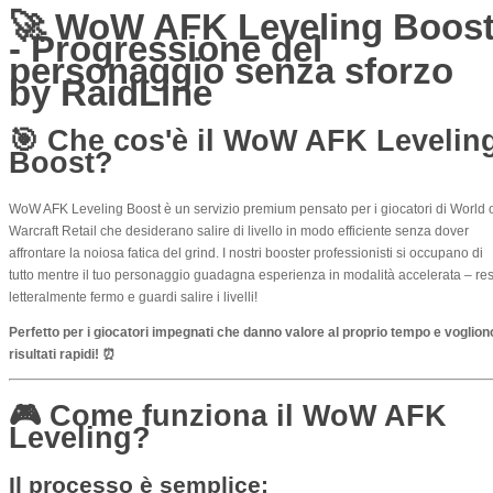
🚀 WoW AFK Leveling Boos
- Progressione del
personaggio senza sforzo
by RaidLine
🎯
Che cos'è il WoW AFK Levelin
Boost?
WoW AFK Leveling Boost è un servizio premium pensato per i giocatori di World 
Warcraft Retail che desiderano salire di livello in modo efficiente senza dover
affrontare la noiosa fatica del grind. I nostri booster professionisti si occupano di
tutto mentre il tuo personaggio guadagna esperienza in modalità accelerata – res
letteralmente fermo e guardi salire i livelli!
Perfetto per i giocatori impegnati che danno valore al proprio tempo e voglion
risultati rapidi! ⏰
🎮
Come funziona il WoW AFK
Leveling?
Il processo è semplice: