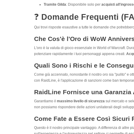
Tramite Gilda
: Disponibile solo per
acquisti all'ingross
❓
Domande Frequenti (FAQ
Qui trovi risposte esaustive a tutte le domande che potrebbe
Che Cos'è l'Oro di WoW Anniver
L'oro è la valuta di gioco essenziale in World of Warcraft. Dur
potenziare rapidamente i tuoi personaggi appena creati.
Acqu
Quali Sono i Rischi e le Consegu
Come già accennato, nonostante il nostro oro sia "pulito" e otte
con RaidLine, è l'applicazione di sanzioni come ban temporan
RaidLine Fornisce una Garanzia
Garantiamo il
massimo livello di sicurezza
sul mercato e sele
non possiamo rispondere delle azioni unilaterali degli svilupp
Come Fate a Essere Così Sicuri Ri
Questo è il nostro principale vantaggio. A differenza di altre 
sull'esperienza e l'autorevolezza nel settore ci permette di esc