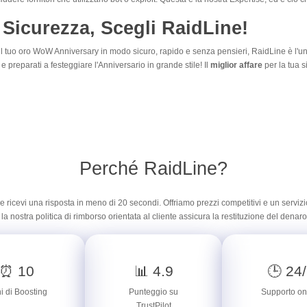
 Sicurezza, Scegli RaidLine!
il tuo oro WoW Anniversary in modo sicuro, rapido e senza pensieri, RaidLine è l'uni
 e preparati a festeggiare l'Anniversario in grande stile! Il
miglior affare
per la tua s
Perché RaidLine?
 e ricevi una risposta in meno di 20 secondi. Offriamo prezzi competitivi e un servi
 la nostra politica di rimborso orientata al cliente assicura la restituzione del denar
⏰ 10
📊 4.9
🕒 24
i di Boosting
Punteggio su
Supporto on
TrustPilot