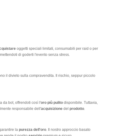
cquistare
oggetti speciali limitati, consumabili per raid o per
mettendoti di goderti l'evento senza stress.
no il divieto sulla compravendita. Il rischio, seppur piccolo
da bot, offrendoti così l'
oro più pulito
disponibile. Tuttavia,
talmente responsabile dell'
acquisizione
del
prodotto
.
garantire la
purezza dell'oro
. Il nostro approccio basato
che rende il nostro
servizio
premium e sicuro.