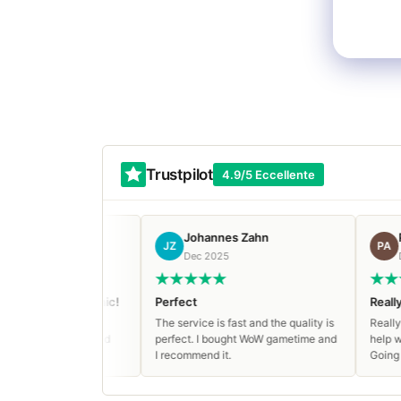
Trustpilot
4.9/5 Eccellente
Johannes Zahn
Ростислав А
JZ
РА
Dec 2025
Dec 2025
 Mythic!
Perfect
Really great servic
Omega
The service is fast and the quality is
Really great service,
rganized
perfect. I bought WoW gametime and
help with paying and 
I recommend it.
Going to buy again!