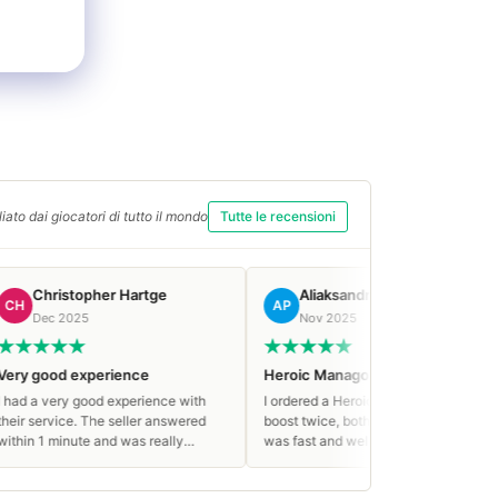
iato dai giocatori di tutto il mondo
Tutte le recensioni
pher Hartge
Aliaksandr P.
ma
AP
MM
Nov 2025
Nov
perience
Heroic Managorn Omega boost
Friendly
ood experience with
I ordered a Heroic Managorn Omega
Very frie
The seller answered
boost twice, both times everything
prices — 
e and was really
was fast and well-organized. Very
00% a returning
polite support team. Highly
recommended!