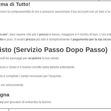
ma di Tutto!
iscono la compravendita di oro e possono sanzionare il tuo account con un ban e la ri
rcato
", devi sapere che più il
prezzo
è basso, maggiore è il rischio di ban. L'oro 
ito
e puro. Il nostro
prezzo
più alto è semplicemente il
pagamento per la tua sicur
sto (Servizio Passo Dopo Passo)
esti tre passaggi per
acquisire
la tua valuta:
eanza o Orda) e il reame corretto dalla tabella sottostante.
ata e completa i campi necessari per l'acquisto.
uo oro velocemente.
egna
ary
per giocatori di entrambe le fazioni.