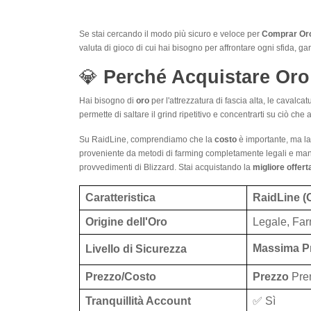
Se stai cercando il modo più sicuro e veloce per
Comprar Or
valuta di gioco di cui hai bisogno per affrontare ogni sfida, ga
💎
Perché Acquistare Oro
Hai bisogno di
oro
per l'attrezzatura di fascia alta, le cavalc
permette di saltare il grind ripetitivo e concentrarti su ciò che 
Su RaidLine, comprendiamo che la
costo
è importante, ma la 
proveniente da metodi di farming completamente legali e manua
provvedimenti di Blizzard. Stai acquistando la
migliore offert
Caratteristica
RaidLine (
Origine dell'Oro
Legale, Fa
Massima P
Livello di Sicurezza
Prezzo/Costo
Prezzo
Prem
Tranquillità Account
✅ Sì