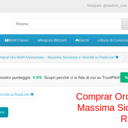
Telegram: @raidline_com
🏰WoW Classic
❄️Negozio Blizzard
🎮Giochi
📜Base di Conosce
mprar Oro WoW Anniversary – Massima Sicurezza e Velocità su RaidLine! 🛡️
l nostro punteggio:
4.9/5
. Scopri perché ci si fida di noi su TrustPilot!
V
Comprar Or
Massima Sic
ine
R