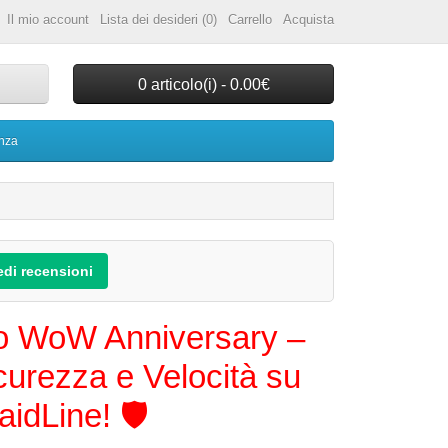
Il mio account
Lista dei desideri (0)
Carrello
Acquista
0 articolo(i) - 0.00€
nza
edi recensioni
o WoW Anniversary –
urezza e Velocità su
aidLine! 🛡️