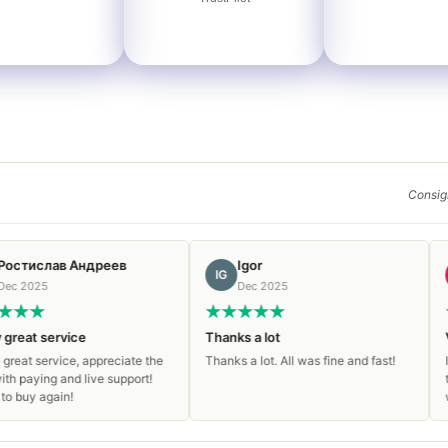
Consigl
ндреев
Igor
Christo
IG
CH
Dec 2025
Dec 2025
e
Thanks a lot
Very good ex
 appreciate the
Thanks a lot. All was fine and fast!
I had a very g
live support!
their service. 
within 1 minut
patient. I am 1
customer.