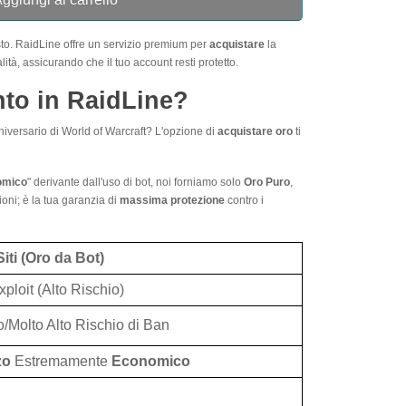
usto. RaidLine offre un servizio premium per
acquistare
la
lità, assicurando che il tuo account resti protetto.
to in RaidLine?
nniversario di World of Warcraft? L'opzione di
acquistare oro
ti
omico
" derivante dall'uso di bot, noi forniamo solo
Oro Puro
,
oni; è la tua garanzia di
massima protezione
contro i
 Siti (Oro da Bot)
xploit (Alto Rischio)
/Molto Alto Rischio di Ban
zo
Estremamente
Economico