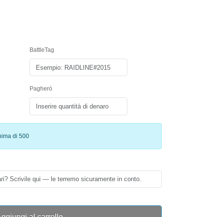
BattleTag
Pagherò
nima di 500
ggiungi al carrello