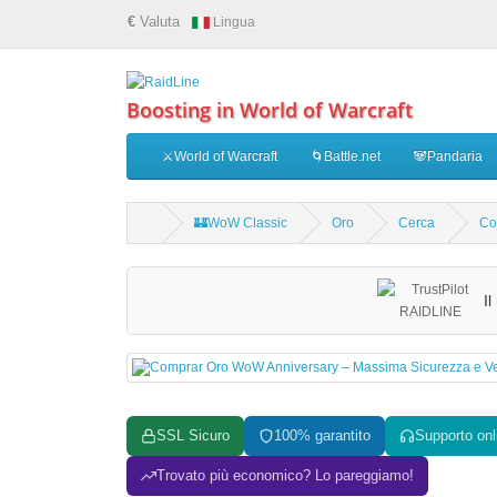
€
Valuta
Lingua
Boosting in World of Warcraft
⚔️World of Warcraft
🌀Battle.net
🐼Pandaria
🏰WoW Classic
Oro
Cerca
Co
I
SSL Sicuro
100% garantito
Supporto onl
Trovato più economico? Lo pareggiamo!