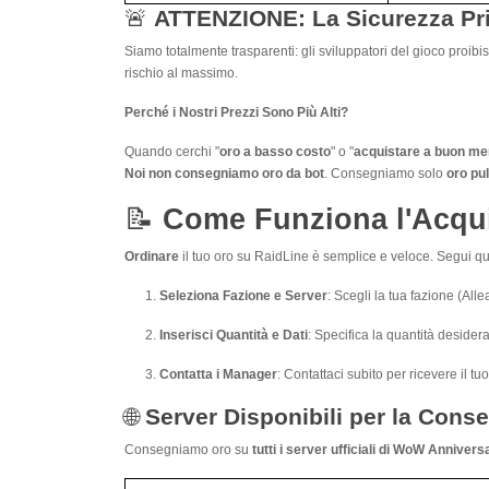
🚨
ATTENZIONE: La Sicurezza Pri
Siamo totalmente trasparenti: gli sviluppatori del gioco proib
rischio al massimo.
Perché i Nostri Prezzi Sono Più Alti?
Quando cerchi "
oro a basso costo
" o "
acquistare a buon me
Noi non consegniamo oro da bot
. Consegniamo solo
oro pul
📝
Come Funziona l'Acqui
Ordinare
il tuo oro su RaidLine è semplice e veloce. Segui qu
Seleziona Fazione e Server
: Scegli la tua fazione (All
Inserisci Quantità e Dati
: Specifica la quantità desider
Contatta i Manager
: Contattaci subito per ricevere il t
🌐
Server Disponibili per la Cons
Consegniamo oro su
tutti i server ufficiali di WoW Annivers