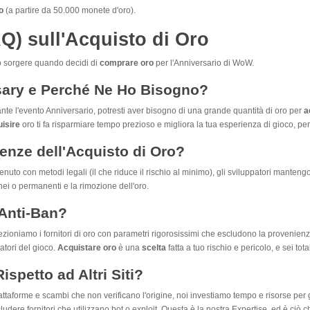
o
(a partire da 50.000 monete d'oro).
) sull'Acquisto di Oro
ro sorgere quando decidi di
comprare oro
per l'Anniversario di WoW.
sary e Perché Ne Ho Bisogno?
ante l'evento Anniversario, potresti aver bisogno di una grande quantità di oro per
a
isire
oro ti fa risparmiare tempo prezioso e migliora la tua esperienza di gioco, per
enze dell'Acquisto di Oro?
nuto con metodi legali (il che riduce il rischio al minimo), gli sviluppatori mantengo
ei o permanenti e la rimozione dell'oro.
 Anti-Ban?
zioniamo i fornitori di oro con parametri rigorosissimi che escludono la provenienza 
atori del gioco.
Acquistare oro
è una
scelta
fatta a tuo rischio e pericolo, e sei to
spetto ad Altri Siti?
piattaforme e scambi che non verificano l'origine, noi investiamo tempo e risorse per 
ludere fornitori che utilizzano bot o exploit. Questa è la nostra Expertise, ed è ciò 