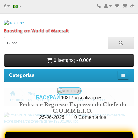
€
Boosting em World of Warcraft
0 item(ns) - 0.00€
Categorias
Blog
БАСУРАЙ
10817 Visualizações
Pedra de Regresso Expresso do Chefe do C.O.R.R.E.I.O.
Pedra de Regresso Expresso do Chefe do
C.O.R.R.E.I.O.
25-06-2025
|
0
Comentários