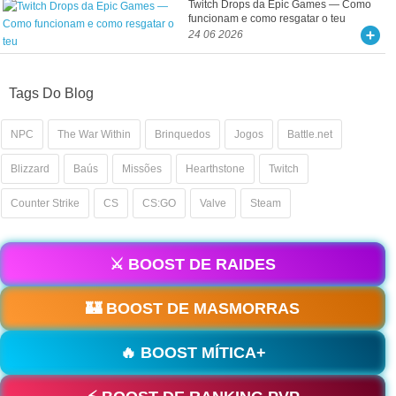
Twitch Drops da Epic Games — Como
funcionam e como resgatar o teu
24 06 2026
Tags Do Blog
NPC
The War Within
Brinquedos
Jogos
Battle.net
Blizzard
Baús
Missões
Hearthstone
Twitch
Counter Strike
CS
CS:GO
Valve
Steam
⚔️ BOOST DE RAIDES
🏰 BOOST DE MASMORRAS
🔥 BOOST MÍTICA+