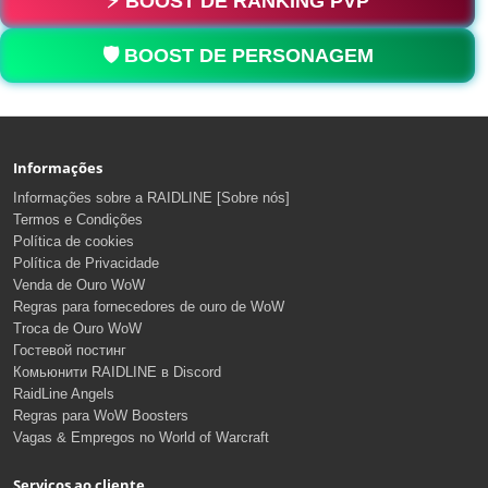
⚡ BOOST DE RANKING PVP
🛡️ BOOST DE PERSONAGEM
Informações
Informações sobre a RAIDLINE [Sobre nós]
Termos e Condições
Política de cookies
Política de Privacidade
Venda de Ouro WoW
Regras para fornecedores de ouro de WoW
Troca de Ouro WoW
Гостевой постинг
Комьюнити RAIDLINE в Discord
RaidLine Angels
Regras para WoW Boosters
Vagas & Empregos no World of Warcraft
Serviços ao cliente