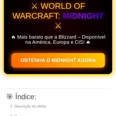
⚔️ WORLD OF
WARCRAFT:
MIDNIGHT
⚔️
🔥 Mais barato que a Blizzard – Disponível
na América, Europa e CIS! 🔥
OBTENHA O MIDNIGHT AGORA
🎯 Índice:
Descrição do efeito