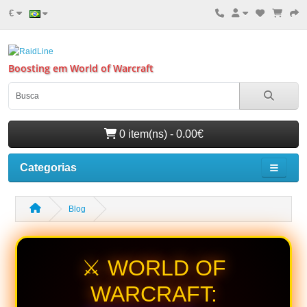
€
Boosting em World of Warcraft
0 item(ns) - 0.00€
Categorias
Blog
⚔️ WORLD OF
WARCRAFT: