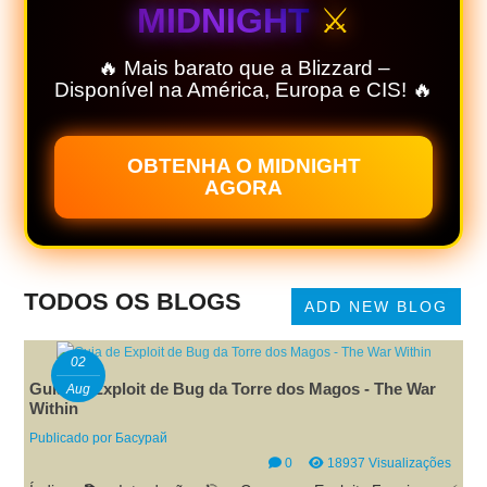
MIDNIGHT
⚔️
🔥 Mais barato que a Blizzard –
Disponível na América, Europa e CIS! 🔥
OBTENHA O MIDNIGHT
AGORA
TODOS OS BLOGS
ADD NEW BLOG
02
Guia de Exploit de Bug da Torre dos Magos - The War
Aug
Within
Publicado por
Басурай
0
18937 Visualizações