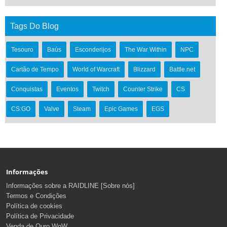
Tags Do Blog
Tesouro
Baús
Esconderijos
The War Within
NPC
Cartão de Tempo
World of Warcraft
Blizzard
Battle.net
Conquistas
Eventos
Twitch
Counter Strike
CS
CS:GO
Valve
Steam
Epic Games
EGS
Informações
Informações sobre a RAIDLINE [Sobre nós]
Termos e Condições
Política de cookies
Política de Privacidade
Venda de Ouro WoW