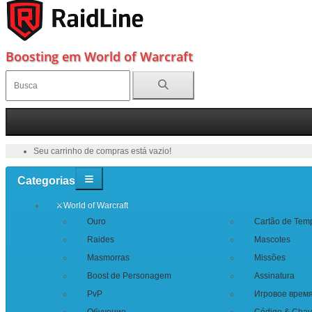
Boosting em World of Warcraft
Seu carrinho de compras está vazio!
Categorias
⚔️World of Warcraft
Ouro
Cartão de Tem
Raides
Mascotes
Masmorras
Missões
Boost de Personagem
Assinatura
PvP
Игровое врем