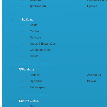
Обучение
Código & Cha
Достижения
Прочее
Mostrar Tudo ⚔️World of Warcraft
🌀Battle.net
Saldo
Contas
Serviços
Jogos & Expansões
Cartão de Tempo
Outros
Mostrar Tudo 🌀Battle.net
🐼Pandaria
Золото
Assinatura
Прокачка
Ключи
Тайм карты
Mostrar Tudo 🐼Pandaria
🏰WoW Classic
Ouro