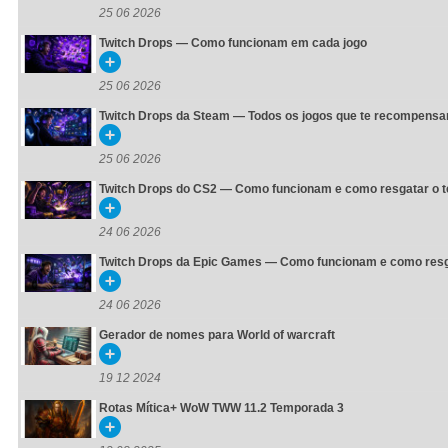
25 06 2026
Twitch Drops — Como funcionam em cada jogo
25 06 2026
Twitch Drops da Steam — Todos os jogos que te recompensam
25 06 2026
Twitch Drops do CS2 — Como funcionam e como resgatar o t
24 06 2026
Twitch Drops da Epic Games — Como funcionam e como resg
24 06 2026
Gerador de nomes para World of warcraft
19 12 2024
Rotas Mítica+ WoW TWW 11.2 Temporada 3