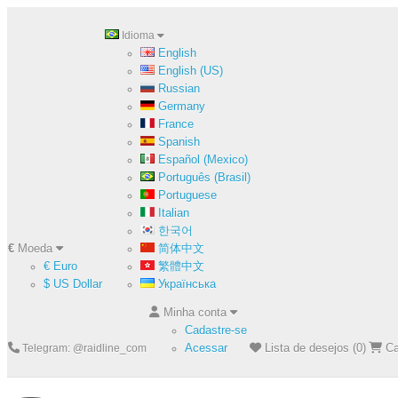
Idioma
English
English (US)
Russian
Germany
France
Spanish
Español (Mexico)
Português (Brasil)
Portuguese
Italian
한국어
€
Moeda
简体中文
€ Euro
繁體中文
$ US Dollar
Українська
Minha conta
Cadastre-se
Acessar
Lista de desejos (0)
Ca
Telegram: @raidline_com