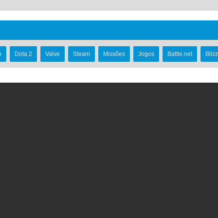
h
Dota 2
Valve
Steam
Missões
Jogos
Battle.net
Bliz