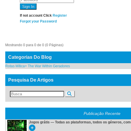
If not account Click
Register
Forgot your Password
Mostrando 0 para 0 de 0 (0 Páginas)
Categorias Do Blog
Rotas Mítica+
The War Within
Geradores
Pesquisa De Artigos
Publicação Recente
Jogos grátis — Todas as plataformas, todos os géneros, com