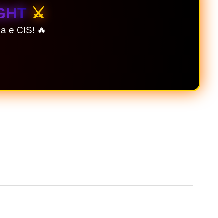
GHT
⚔️
a e CIS! 🔥