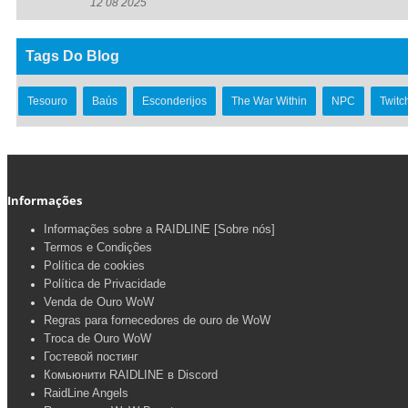
12 08 2025
Tags Do Blog
Tesouro
Baús
Esconderijos
The War Within
NPC
Twitc
Informações
Informações sobre a RAIDLINE [Sobre nós]
Termos e Condições
Política de cookies
Política de Privacidade
Venda de Ouro WoW
Regras para fornecedores de ouro de WoW
Troca de Ouro WoW
Гостевой постинг
Комьюнити RAIDLINE в Discord
RaidLine Angels