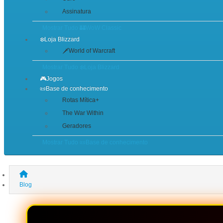
Assinatura
Mostrar Tudo 🏰WoW Classic
❄️Loja Blizzard
🗡️World of Warcraft
Mostrar Tudo ❄️Loja Blizzard
🎮Jogos
📜Base de conhecimento
Rotas Mítica+
The War Within
Geradores
Mostrar Tudo 📜Base de conhecimento
Blog