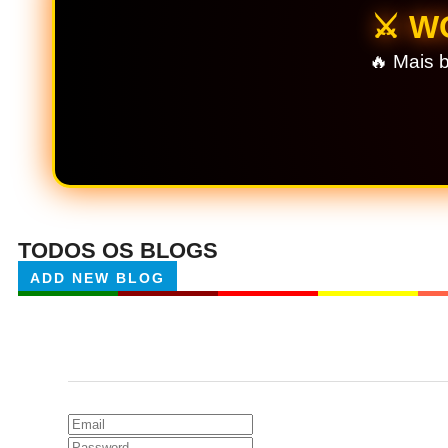
⚔️ 
🔥 Mais b
TODOS OS BLOGS
ADD NEW BLOG