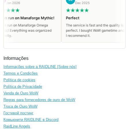
Jan 2026
Dec 2025
n run on Manaforge Mythic!
Perfect
 run on Manaforge Omega
The service is fast and the quality is
c! Everything was organized
perfect. I bought WoW gametime and
tly.
I recommend it.
Informações
Informações sobre a RAIDLINE [Sobre nós]
Termos e Condições
Política de cookies
Política de Privacidade
Venda de Ouro WoW
Regras para fornecedores de ouro de WoW
Troca de Ouro WoW
Гостевой постинг
Комьюнити RAIDLINE в Discord
RaidLine Angels