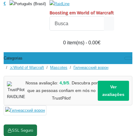
€
Boosting em World of Warcraft
0 item(ns) - 0.00€
Categorias
⚔️World of Warcraft
Mascotes
Гилнеасский ворон
Nossa avaliação:
4,9/5
. Descubra por
Ver
que as pessoas confiam em nós no
avaliações
TrustPilot!
SSL Seguro