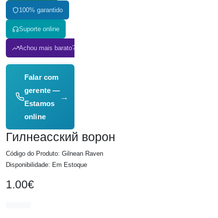
100% garantido
Suporte online
Achou mais barato? A gente iguala!
Falar com
gerente —
→
Estamos
online
Гилнеасский ворон
Código do Produto: Gilnean Raven
Disponibilidade: Em Estoque
1.00€