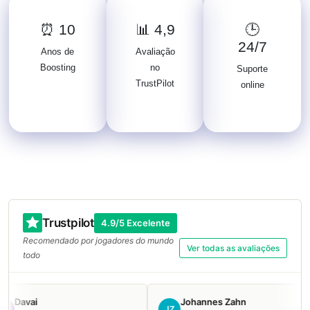
⏰ 10
📊 4,9
🕒
24/7
Anos de
Avaliação
Boosting
no
Suporte
TrustPilot
online
Trustpilot
4.9/5 Excelente
Recomendado por jogadores do mundo
Ver todas as avaliações
todo
Davai
Johannes Zahn
JZ