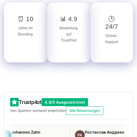
⏰ 10
📊 4.9
🕒
24/7
Jahre im
Bewertung
Boosting
auf
Online-
TrustPilot
Support
Trustpilot
4.9/5 Ausgezeichnet
Von Spielern weltweit empfohlen
Alle Bewertungen
Johannes Zahn
Ростислав Андреев
JZ
РА