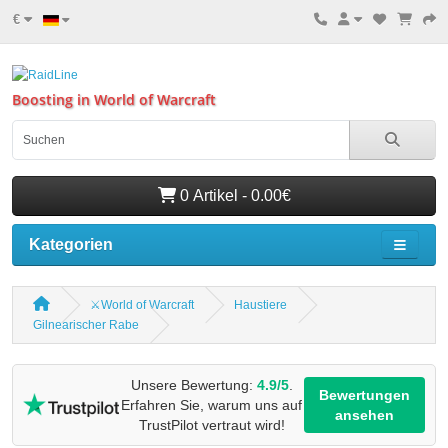
€
Boosting in World of Warcraft
0 Artikel - 0.00€
Kategorien
⚔️World of Warcraft
Haustiere
Gilnearischer Rabe
Unsere Bewertung:
4.9/5
.
Bewertungen
Erfahren Sie, warum uns auf
ansehen
TrustPilot vertraut wird!