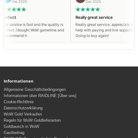
Dec 2025
Dec 2025
rfect
Really great service
e service is fast and the quality is
Really great service, appreciate the
rfect. I bought WoW gametime and
help with paying and live support!
recommend it.
Going to buy again!
Informationen
Allgemeine Geschäftsbedingungen
Informationen über RAIDLINE [Über uns]
Cookie-Richtlinie
Datenschutzerklärung
WoW Gold Verkaufen
Regeln für WoW Goldlieferanten
Goldtausch in WoW
Gastbeitrag