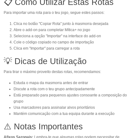
📋 Como Utilizar Estas Rotas
Para importar uma rota para o teu jogo, segue estes passos:
Clica no botão "Copiar Rota" junto à masmorra desejada
Abre o add-on para completar Mítica+ no jogo
Seleciona a opção "Importar" na interface do add-on
Cole o código copiado no campo de importação
Clica em "Importar" para carregar a rota
💡 Dicas de Utilização
Para tirar o máximo proveito destas rotas, recomendamos:
Estuda o mapa da masmorra antes de entrar
Discute a rota com o teu grupo antecipadamente
Está preparado para pequenos ajustes consoante a composição do
grupo
Usa marcadores para assinalar alvos prioritários
Mantém comunicação com a tua equipa durante a execução
⚠️ Notas Importantes
Afixos Sazonais:
Lembra-te que algumas rotas podem necessitar de