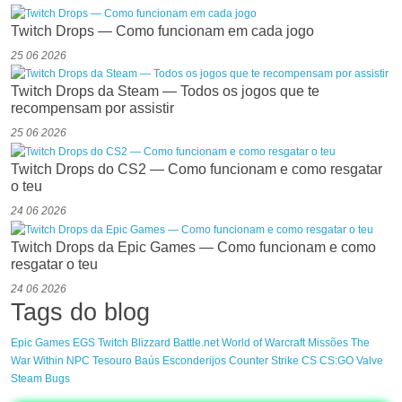
Twitch Drops — Como funcionam em cada jogo
25 06 2026
Twitch Drops da Steam — Todos os jogos que te
recompensam por assistir
25 06 2026
Twitch Drops do CS2 — Como funcionam e como resgatar
o teu
24 06 2026
Twitch Drops da Epic Games — Como funcionam e como
resgatar o teu
24 06 2026
Tags do blog
Epic Games
EGS
Twitch
Blizzard
Battle.net
World of Warcraft
Missões
The
War Within
NPC
Tesouro
Baús
Esconderijos
Counter Strike
CS
CS:GO
Valve
Steam
Bugs