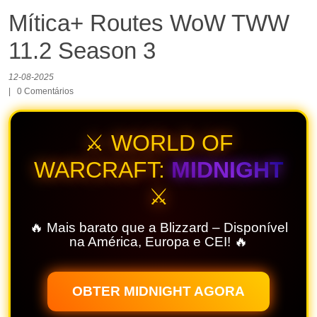
Mítica+ Routes WoW TWW
11.2 Season 3
12-08-2025
|
0
Comentários
⚔️ WORLD OF
WARCRAFT:
MIDNIGHT
⚔️
🔥 Mais barato que a Blizzard – Disponível
na América, Europa e CEI! 🔥
OBTER MIDNIGHT AGORA