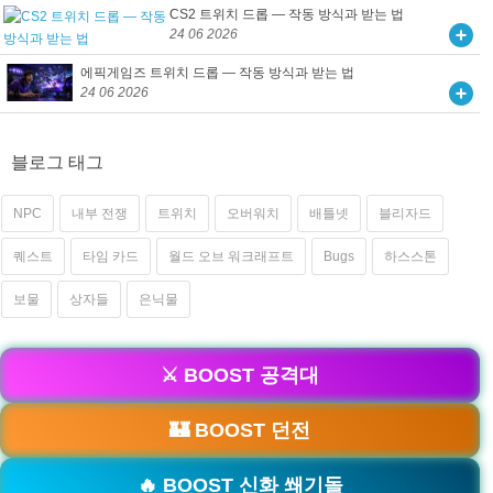
CS2 트위치 드롭 — 작동 방식과 받는 법
24 06 2026
에픽게임즈 트위치 드롭 — 작동 방식과 받는 법
24 06 2026
블로그 태그
NPC
내부 전쟁
트위치
오버워치
배틀넷
블리자드
퀘스트
타임 카드
월드 오브 워크래프트
Bugs
하스스톤
보물
상자들
은닉물
⚔️ BOOST 공격대
🏰 BOOST 던전
🔥 BOOST 신화 쐐기돌