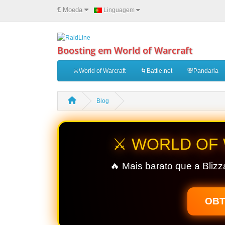
€
Moeda
Linguagem
Boosting em World of Warcraft
⚔️World of Warcraft
🌀Battle.net
🐼Pandaria
Blog
⚔️ WORLD OF
🔥 Mais barato que a Blizz
OBT