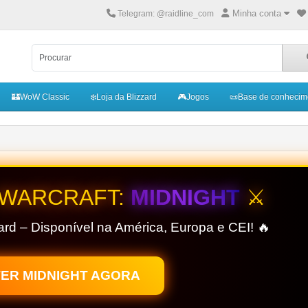
Minha conta
Telegram: @raidline_com
🏰WoW Classic
❄️Loja da Blizzard
🎮Jogos
📜Base de conhecim
 WARCRAFT:
MIDNIGHT
⚔️
ard – Disponível na América, Europa e CEI! 🔥
ER MIDNIGHT AGORA