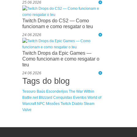
25 06 2026
Twitch Drops do CS2 — Como
funcionam e como resgatar o teu
24 06 2026
Twitch Drops da Epic Games —
Como funcionam e como resgatar o
teu
24 06 2026
Tags do blog
Tesouro
Baús
Esconderijos
The War Within
Battle.net
Blizzard
Conquistas
Eventos
World of
Warcraft
NPC
Missões
Twitch
Diablo
Steam
Valve