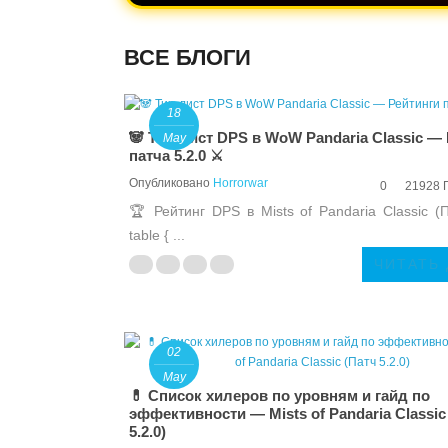
ВСЕ БЛОГИ
18
🐼 Тир-лист DPS в WoW Pandaria Classic —
May
патча 5.2.0 ⚔️
Опубликовано
Horrorwar
0
21928 
🏆 Рейтинг DPS в Mists of Pandaria Classic (П
table { ...
ЧИТАТЬ
02
May
💊 Список хилеров по уровням и гайд по
эффективности — Mists of Pandaria Classic
5.2.0)