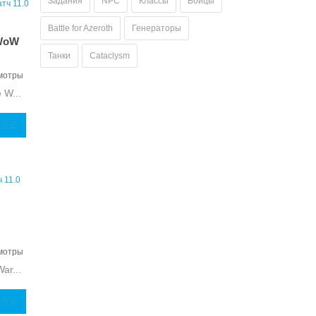
Задания
NPC
Классы
Бойцы
Battle for Azeroth
Генераторы
 WoW
Танки
Cataclysm
мотры
 W...
ЛЕЕ
мотры
ar...
ЛЕЕ