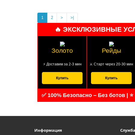
1
2
>
>|
🔥 ЭКСКЛЮЗИВНЫЕ УСЛ
Золото
Рейды
⚡ Доставим за 2-3 мин
⚔️ Старт через 20-30 мин
Купить
Купить
✅ 100% Безопасно – Без ботов | ⭐
Информация
Служб