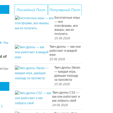
ЛЕЕ
Последний Пост
Популярный Пост
Бесплатные игры
— все
платформы, все
жанры, как их
получить
25 06 2026
Твич дропы — как они
работают в каждой
игре
d of
25 06 2026
Твич дропы Steam
мотры
— каждая игра,
дающая награду
за просмотр
25 06 2026
ЛЕЕ
Твич дропы CS2 —
как они работают и
как забрать свой
24 06 2026