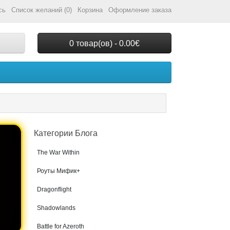
сь
Список желаний (0)
Корзина
Оформление заказа
0 товар(ов) - 0.00€
Категории Блога
The War Within
Роуты Мифик+
Dragonflight
Shadowlands
Battle for Azeroth