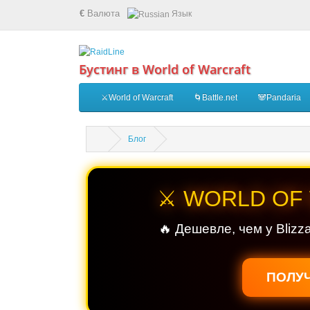
€
Валюта
Язык
Бустинг в World of Warcraft
⚔️World of Warcraft
🌀Battle.net
🐼Pandaria
Блог
⚔️ WORLD OF
🔥 Дешевле, чем у Blizz
ПОЛУЧ