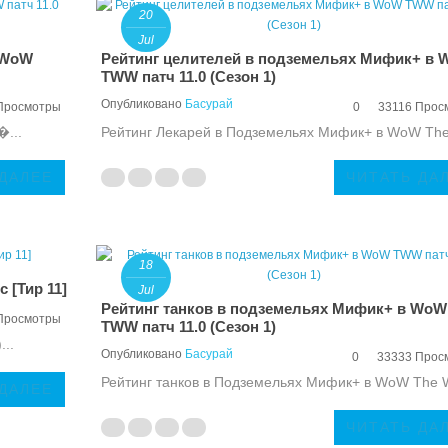
20
Jul
 WoW
Рейтинг целителей в подземельях Мифик+ в
TWW патч 11.0 (Сезон 1)
Опубликовано
Басурай
Просмотры
0
33116 Прос
�...
Рейтинг Лекарей в Подземельях Мифик+ в WoW The
 ДАЛЕЕ
ЧИТАТЬ ДА
18
 [Тир 11]
Jul
Рейтинг танков в подземельях Мифик+ в WoW
Просмотры
TWW патч 11.0 (Сезон 1)
..
Опубликовано
Басурай
0
33333 Прос
Рейтинг танков в Подземельях Мифик+ в WoW The W
 ДАЛЕЕ
ЧИТАТЬ ДА