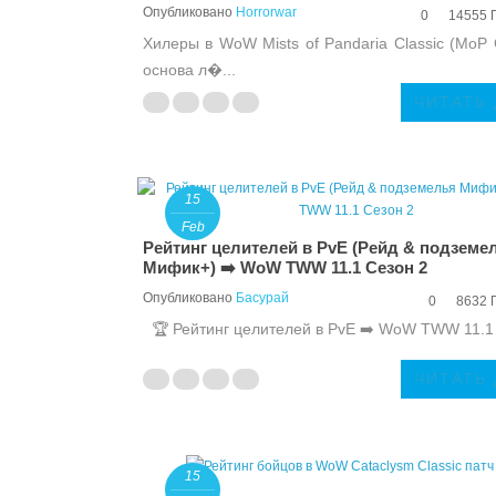
Опубликовано
Horrorwar
0
14555 
Хилеры в WoW Mists of Pandaria Classic (MoP 
основа л�...
ЧИТАТЬ
15
Feb
Рейтинг целителей в PvE (Рейд & подземе
Мифик+) ➡️ WoW TWW 11.1 Сезон 2
Опубликовано
Басурай
0
8632 
🏆 Рейтинг целителей в PvE ➡️ WoW TWW 11.1 
ЧИТАТЬ
15