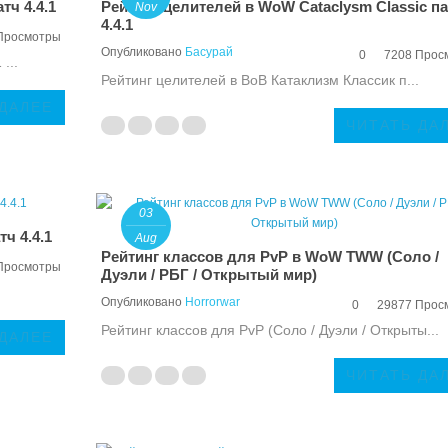
тч 4.4.1
Рейтинг целителей в WoW Cataclysm Classic п
Nov
4.4.1
Просмотры
Опубликовано
Басурай
0
7208 Прос
...
Рейтинг целителей в ВоВ Катаклизм Классик п...
 ДАЛЕЕ
ЧИТАТЬ ДА
03
ч 4.4.1
Aug
Рейтинг классов для PvP в WoW TWW (Соло /
Просмотры
Дуэли / РБГ / Открытый мир)
Опубликовано
Horrorwar
0
29877 Прос
Рейтинг классов для PvP (Соло / Дуэли / Открыты...
 ДАЛЕЕ
ЧИТАТЬ ДА