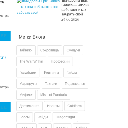
Твич дропы Epic
атч
Games — как они
работают и как
забрать свой
мотры
24 06 2026
ЛЕЕ
Метки Блога
Тайники
Сокровища
Сундуки
The War Within
Профессии
Голдфарм
Рейтинги
Гайды
Маршруты
Тактики
Подземелья
мотры
Мифик+
Mists of Pandaria
Достижения
Ивенты
Goldfarm
ЛЕЕ
Боссы
Рейды
Dragonflight