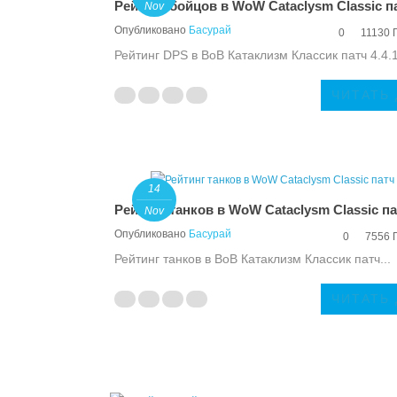
Рейтинг бойцов в WoW Cataclysm Classic па
Nov
Опубликовано
Басурай
0
11130 
Рейтинг DPS в ВоВ Катаклизм Классик патч 4.4.1 
ЧИТАТЬ
14
Рейтинг танков в WoW Cataclysm Classic пат
Nov
Опубликовано
Басурай
0
7556 
Рейтинг танков в ВоВ Катаклизм Классик патч...
ЧИТАТЬ