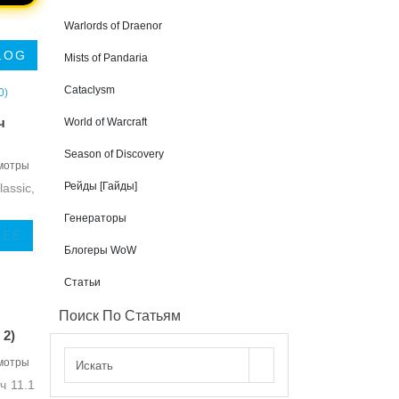
Warlords of Draenor
LOG
Mists of Pandaria
Cataclysm
ч
World of Warcraft
Season of Discovery
мотры
Рейды [Гайды]
assic,
Генераторы
ЛЕЕ
Блогеры WoW
Статьи
Поиск По Статьям
 2)
мотры
ч 11.1