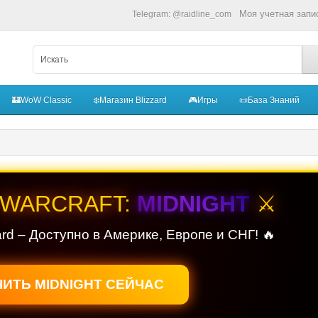
Моя учетная запи
Telegram: @raidline_com
🏰WoW Classic
❄️Магазин Blizzard
🎮Игры
📜База Знаний
 WARCRAFT:
MIDNIGHT
⚔️
ard – Доступно в Америке, Европе и СНГ! 🔥
ИТЬ MIDNIGHT СЕЙЧАС