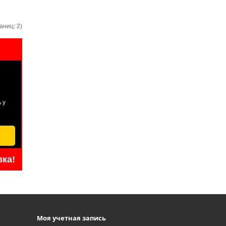
аниц: 2)
 у
вка!
Моя учетная запись