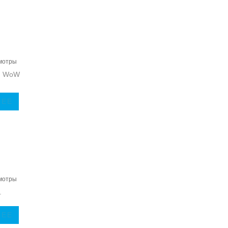
мотры
В WoW
ЛЕЕ
мотры
.
ЛЕЕ