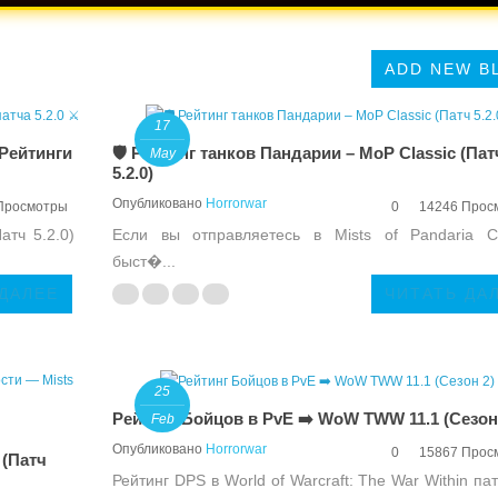
ADD NEW B
17
 Рейтинги
🛡️ Рейтинг танков Пандарии – MoP Classic (Пат
May
5.2.0)
Опубликовано
Horrorwar
Просмотры
0
14246 Прос
атч 5.2.0)
Если вы отправляетесь в Mists of Pandaria Cl
быст�...
 ДАЛЕЕ
ЧИТАТЬ ДА
25
Рейтинг Бойцов в PvE ➡️ WoW TWW 11.1 (Сезон
Feb
Опубликовано
Horrorwar
0
15867 Прос
 (Патч
Рейтинг DPS в World of Warcraft: The War Within пат