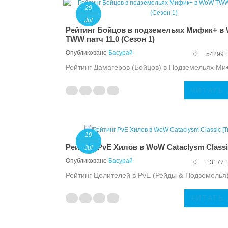
29
Jul
Рейтинг Бойцов в подземельях Мифик+ в
TWW патч 11.0 (Сезон 1)
Опубликовано
Басурай
0
54299 
Рейтинг Дамагеров (Бойцов) в Подземельях Ми
ЧИТАТЬ
19
Рейтинг PvE Хилов в WoW Cataclysm Classic
Jul
Опубликовано
Басурай
0
13177 
Рейтинг Целителей в PvE (Рейды & Подземелья).
ЧИТАТЬ