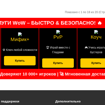
Показано с 1 по 18 из 20 (Стр
УГИ WoW – БЫСТРО & БЕЗОПАСНО! 🔥
PvP
Коуч
Мифик+
🏆 Играй вместе с
🎮 Учись играть
💀 Ключ любой сложности
Гладами
бустеров
Купить
Купить
Купить
 Доверяют 10 000+ игроков | 🚀 Мгновенная доста
а поддержки
Дополнительно