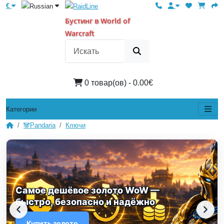
€
Бустинг в World of
Warcraft
0 товар(ов) - 0.00€
Категории
🐼Pandaria
Ключи
Самое дешёвое золото WoW —
быстро, безопасно и надёжно
Купить золото