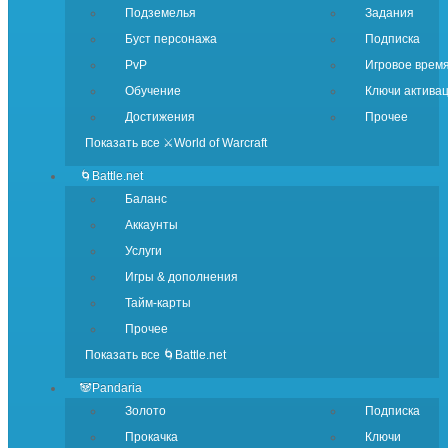
Подземелья
Задания
Буст персонажа
Подписка
PvP
Игровое врем
Обучение
Ключи актива
Достижения
Прочее
Показать все ⚔️World of Warcraft
🌀Battle.net
Баланс
Аккаунты
Услуги
Игры & дополнения
Тайм-карты
Прочее
Показать все 🌀Battle.net
🐼Pandaria
Золото
Подписка
Прокачка
Ключи