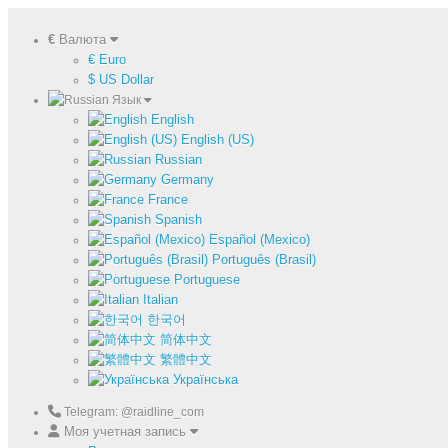
€
Валюта
€ Euro
$ US Dollar
Язык
English
English (US)
Russian
Germany
France
Spanish
Español (Mexico)
Português (Brasil)
Portuguese
Italian
한국어
简体中文
繁體中文
Українська
Telegram: @raidline_com
Моя учетная запись