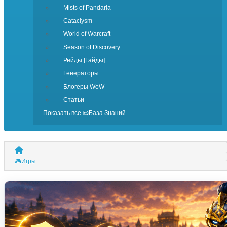
Mists of Pandaria
Cataclysm
World of Warcraft
Season of Discovery
Рейды [Гайды]
Генераторы
Блогеры WoW
Статьи
Показать все 📜База Знаний
🎮Игры