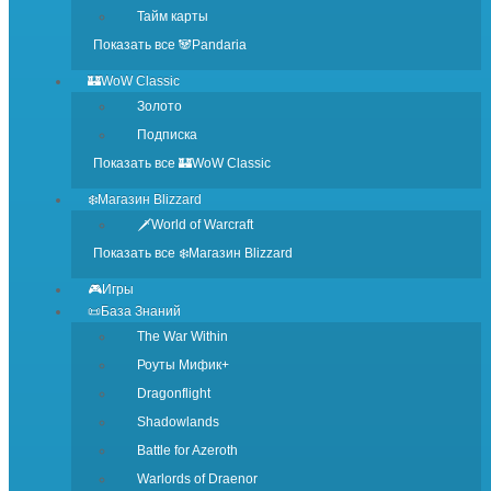
Тайм карты
Показать все 🐼Pandaria
🏰WoW Classic
Золото
Подписка
Показать все 🏰WoW Classic
❄️Магазин Blizzard
🗡️World of Warcraft
Показать все ❄️Магазин Blizzard
🎮Игры
📜База Знаний
The War Within
Роуты Мифик+
Dragonflight
Shadowlands
Battle for Azeroth
Warlords of Draenor