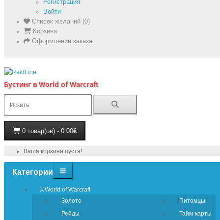
Регистрация
Войти
Список желаний (0)
Корзина
Оформление заказа
Бустинг в World of Warcraft
0 товар(ов) - 0.00€
Ваша корзина пуста!
Категории
⚔️World of Warcraft
Золото
Питомцы
Рейды
Тайм-карты