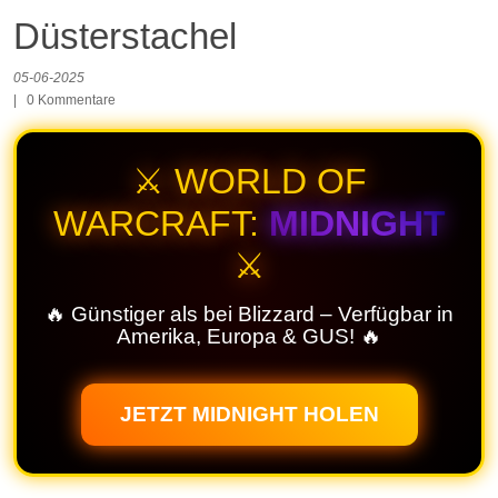
Düsterstachel
05-06-2025
|
0
Kommentare
⚔️ WORLD OF
WARCRAFT:
MIDNIGHT
⚔️
🔥 Günstiger als bei Blizzard – Verfügbar in
Amerika, Europa & GUS! 🔥
JETZT MIDNIGHT HOLEN