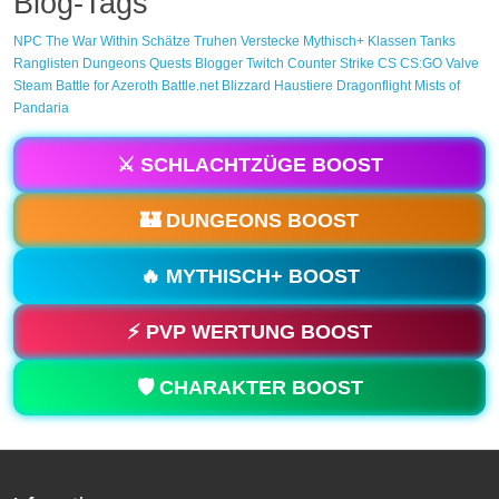
Blog-Tags
NPC
The War Within
Schätze
Truhen
Verstecke
Mythisch+
Klassen
Tanks
Ranglisten
Dungeons
Quests
Blogger
Twitch
Counter Strike
CS
CS:GO
Valve
Steam
Battle for Azeroth
Battle.net
Blizzard
Haustiere
Dragonflight
Mists of
Pandaria
⚔️ SCHLACHTZÜGE BOOST
🏰 DUNGEONS BOOST
🔥 MYTHISCH+ BOOST
⚡ PVP WERTUNG BOOST
🛡️ CHARAKTER BOOST