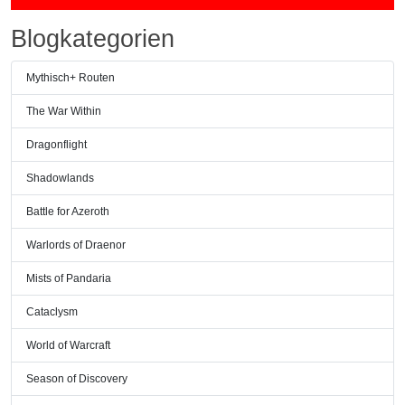
Blogkategorien
Mythisch+ Routen
The War Within
Dragonflight
Shadowlands
Battle for Azeroth
Warlords of Draenor
Mists of Pandaria
Cataclysm
World of Warcraft
Season of Discovery