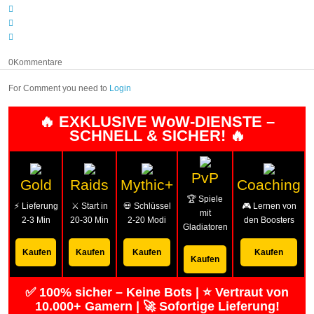
0
Kommentare
For Comment you need to
Login
🔥 EXKLUSIVE WoW-DIENSTE –
SCHNELL & SICHER! 🔥
PvP
Gold
Raids
Mythic+
Coaching
🏆 Spiele
⚡ Lieferung
⚔️ Start in
💀 Schlüssel
🎮 Lernen von
mit
2-3 Min
20-30 Min
2-20 Modi
den Boosters
Gladiatoren
Kaufen
Kaufen
Kaufen
Kaufen
Kaufen
✅ 100% sicher – Keine Bots | ⭐ Vertraut von
10.000+ Gamern | 🚀 Sofortige Lieferung!