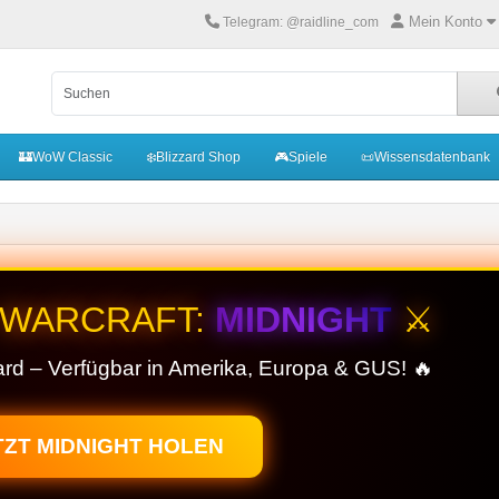
Mein Konto
Telegram: @raidline_com
🏰WoW Classic
❄️Blizzard Shop
🎮Spiele
📜Wissensdatenbank
 WARCRAFT:
MIDNIGHT
⚔️
zard – Verfügbar in Amerika, Europa & GUS! 🔥
TZT MIDNIGHT HOLEN