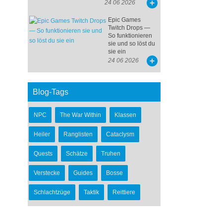
24 06 2026
Epic Games
Twitch Drops —
So funktionieren
sie und so löst du
sie ein
24 06 2026
Blog-Tags
NPC
The War Within
Klassen
Heiler
Ranglisten
Cataclysm
Quests
Schätze
Truhen
Verstecke
Guides
Bosse
Schlachtzüge
Taktik
Reittiere