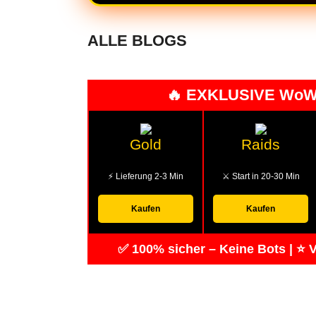
ALLE BLOGS
🔥 EXKLUSIVE WoW
Gold
Raids
⚡ Lieferung 2-3 Min
⚔️ Start in 20-30 Min
Kaufen
Kaufen
✅ 100% sicher – Keine Bots | ⭐ V