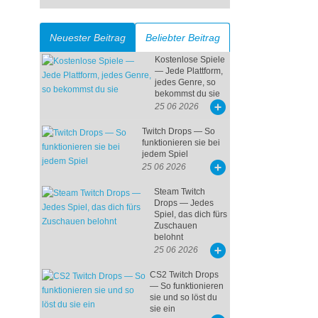
Neuester Beitrag
Beliebter Beitrag
Kostenlose Spiele
— Jede Plattform,
jedes Genre, so
bekommst du sie
25 06 2026
Twitch Drops — So
funktionieren sie bei
jedem Spiel
25 06 2026
Steam Twitch
Drops — Jedes
Spiel, das dich fürs
Zuschauen
belohnt
25 06 2026
CS2 Twitch Drops
— So funktionieren
sie und so löst du
sie ein