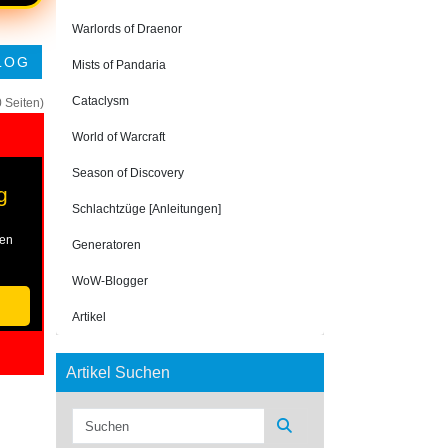
Warlords of Draenor
LOG
Mists of Pandaria
Cataclysm
0 Seiten)
World of Warcraft
Season of Discovery
g
Schlachtzüge [Anleitungen]
den
Generatoren
WoW-Blogger
Artikel
!
Artikel Suchen