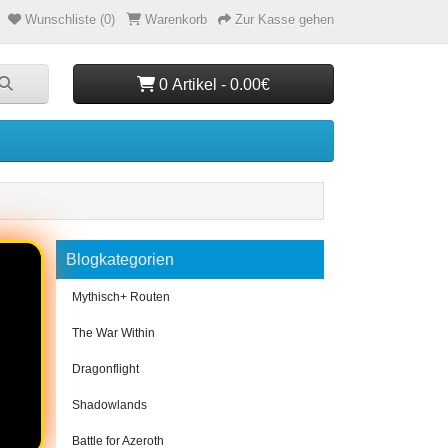
Wunschliste (0)
Warenkorb
Zur Kasse gehen
0 Artikel - 0.00€
Blogkategorien
Mythisch+ Routen
The War Within
Dragonflight
Shadowlands
Battle for Azeroth