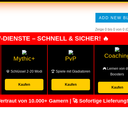
ADD NEW B
Zeige 0 bis 0 von 0 (
-DIENSTE – SCHNELL & SICHER! 🔥
Coachin
Mythic+
PvP
🎮 Lernen von 
💀 Schlüssel 2-20 Modi
🏆 Spiele mit Gladiatoren
Boosters
Kaufen
Kaufen
Kaufen
ertraut von 10.000+ Gamern | 🚀 Sofortige Lieferung