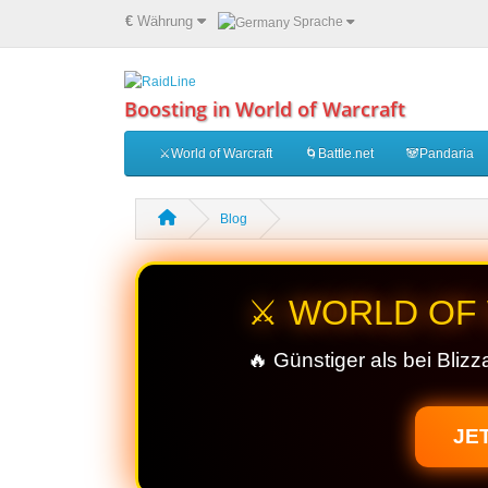
€
Währung
Sprache
Boosting in World of Warcraft
⚔️World of Warcraft
🌀Battle.net
🐼Pandaria
Blog
⚔️ WORLD OF
🔥 Günstiger als bei Bliz
JE