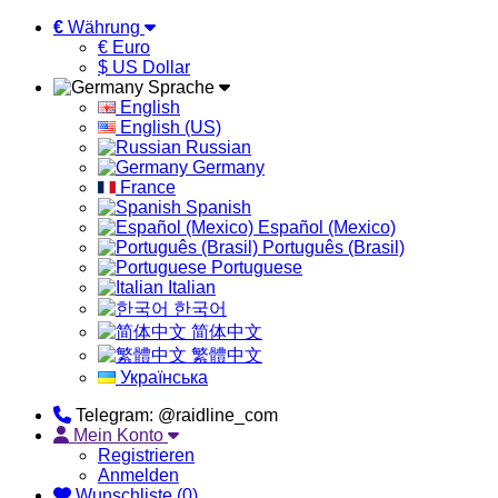
€
Währung
€ Euro
$ US Dollar
Sprache
English
English (US)
Russian
Germany
France
Spanish
Español (Mexico)
Português (Brasil)
Portuguese
Italian
한국어
简体中文
繁體中文
Українська
Telegram: @raidline_com
Mein Konto
Registrieren
Anmelden
Wunschliste (0)