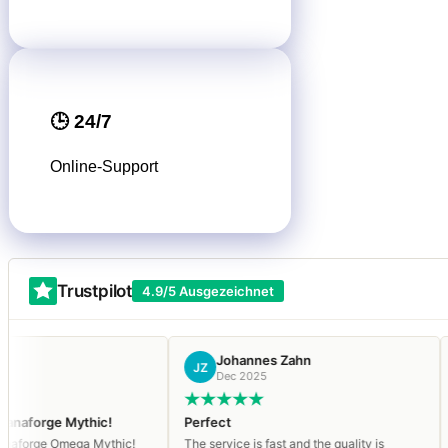
🕒 24/7
Online-Support
Trustpilot
4.9/5 Ausgezeichnet
Johannes Zahn
Ростисл
JZ
РА
Dec 2025
Dec 2025
ic!
Perfect
Really great s
ythic!
The service is fast and the quality is
Really great ser