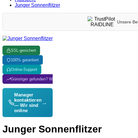
Junger Sonnenflitzer
Unsere Be
SSL-gesichert
100% garantiert
Online-Support
Günstiger gefunden? Wir passen an!
Manager
kontaktieren
→
— Wir sind
online
Junger Sonnenflitzer