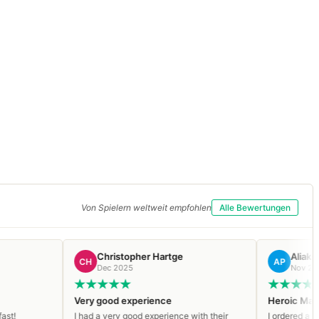
Von Spielern weltweit empfohlen
Alle Bewertungen
Christopher Hartge
Aliaksandr P.
CH
AP
Dec 2025
Nov 2025
Very good experience
Heroic Managorn Omega b
I had a very good experience with their
I ordered a Heroic Managorn 