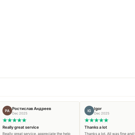
ав Андреев
Igor
IG
Dec 2025
ervice
Thanks a lot
vice, appreciate the help
Thanks a lot. All was fine and fast!