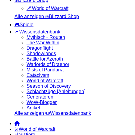
❄️Blizzard Shop
🗡️World of Warcraft
Alle anzeigen ❄️Blizzard Shop
🎮Spiele
📜Wissensdatenbank
Mythisch+ Routen
The War Within
Dragonflight
Shadowlands
Battle for Azeroth
Warlords of Draenor
Mists of Pandaria
Cataclysm
World of Warcraft
Season of Discovery
Schlachtzüge [Anleitungen]
Generatoren
WoW-Blogger
Artikel
Alle anzeigen 📜Wissensdatenbank
⚔️World of Warcraft
Haustiere