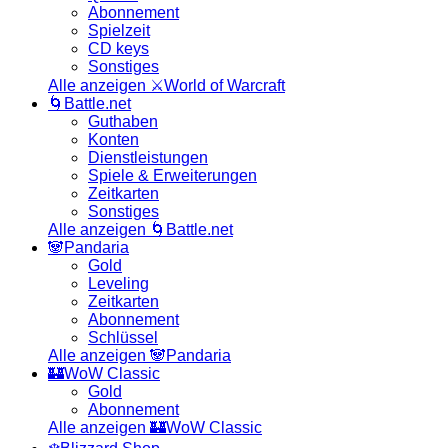
Abonnement
Spielzeit
CD keys
Sonstiges
Alle anzeigen ⚔️World of Warcraft
🌀Battle.net
Guthaben
Konten
Dienstleistungen
Spiele & Erweiterungen
Zeitkarten
Sonstiges
Alle anzeigen 🌀Battle.net
🐼Pandaria
Gold
Leveling
Zeitkarten
Abonnement
Schlüssel
Alle anzeigen 🐼Pandaria
🏰WoW Classic
Gold
Abonnement
Alle anzeigen 🏰WoW Classic