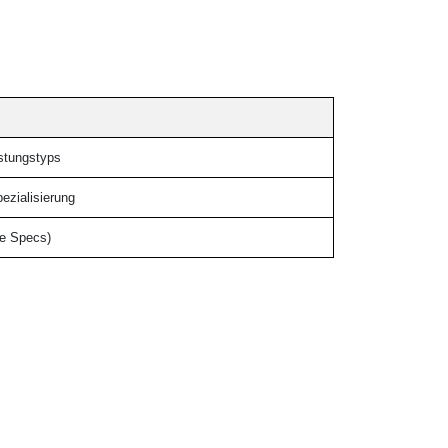
stungstyps
pezialisierung
le Specs)