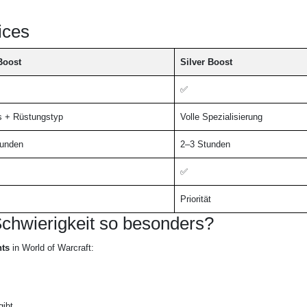
ices
Boost
Silver Boost
✅
s + Rüstungstyp
Volle Spezialisierung
tunden
2–3 Stunden
✅
Priorität
chwierigkeit so besonders?
nts
in World of Warcraft:
gibt