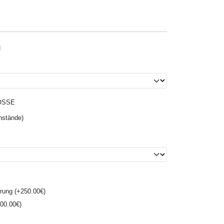
n
OSSE
nstände)
erung (+250.00€)
500.00€)