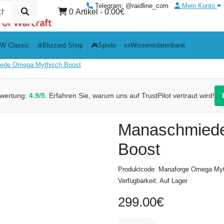
Telegram: @raidline_com
Mein Konto
0 Artikel - 0.00€
 of Warcraft
W Classic
❄️Blizzard Shop
🎮Spiele
📜Wissensdatenbank
ede Omega Mythisch Boost
wertung:
4.9/5
. Erfahren Sie, warum uns auf TrustPilot vertraut wird!
Manaschmiede
Boost
Produktcode: Manaforge Omega Myt
Verfügbarkeit: Auf Lager
299.00€