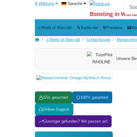
€
Währung
Sprache
Boosting in World
⚔️World of Warcraft
🌀Battle.net
🐼Pandaria
🏰Wo
⚔️World of Warcraft
Schlachtzüge
Manaschmi
Unsere Be
SSL-gesichert
100% garantiert
Online-Support
Günstiger gefunden? Wir passen an!