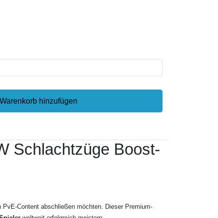
Warenkorb hinzufügen
W Schlachtzüge Boost-
sten PvE-Content abschließen möchten. Dieser Premium-
Spieler
weltweit erfolgreich meistern.