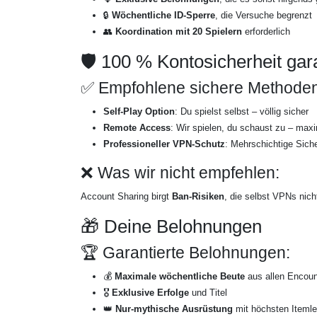
🔒
Wöchentliche ID-Sperre
, die Versuche begrenzt
👥
Koordination mit 20 Spielern
erforderlich
🛡️ 100 % Kontosicherheit gara
✅ Empfohlene sichere Methoden
Self-Play Option
: Du spielst selbst – völlig sicher
Remote Access
: Wir spielen, du schaust zu – maxi
Professioneller VPN-Schutz
: Mehrschichtige Siche
❌ Was wir nicht empfehlen:
Account Sharing birgt
Ban-Risiken
, die selbst VPNs nic
🎁 Deine Belohnungen
🏆 Garantierte Belohnungen:
💰
Maximale wöchentliche Beute
aus allen Encoun
🎖️
Exklusive Erfolge
und Titel
👑
Nur-mythische Ausrüstung
mit höchsten Itemle