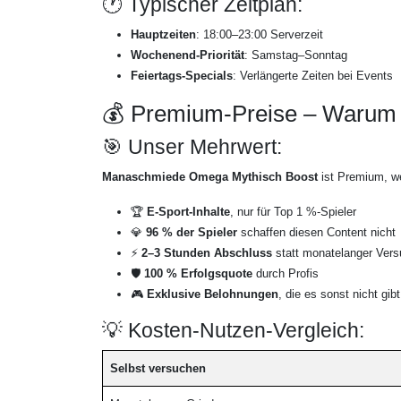
🕐 Typischer Zeitplan:
Hauptzeiten
: 18:00–23:00 Serverzeit
Wochenend-Priorität
: Samstag–Sonntag
Feiertags-Specials
: Verlängerte Zeiten bei Events
💰 Premium-Preise – Warum e
🎯 Unser Mehrwert:
Manaschmiede Omega Mythisch Boost
ist Premium, we
🏆
E-Sport-Inhalte
, nur für Top 1 %-Spieler
💎
96 % der Spieler
schaffen diesen Content nicht
⚡
2–3 Stunden Abschluss
statt monatelanger Ver
🛡️
100 % Erfolgsquote
durch Profis
🎮
Exklusive Belohnungen
, die es sonst nicht gibt
💡 Kosten-Nutzen-Vergleich:
Selbst versuchen