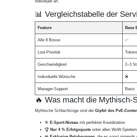
individuell an.
📊 Vergleichstabelle der Serv
Feature
Base 
Alle 8 Bosse
✅
Loot-Priorität
Token
Geschwindigkeit
2–3 S
Individuelle Wünsche
❌
Manager-Support
Basic
🔥 Was macht die Mythisch-S
Mythische Schlachtzüge sind der
Gipfel des PvE-Conte
🎯
E-Sport-Niveau
mit perfekter Koordination
🏆
Nur 4 % Erfolgsquote
unter allen WoW-Spielern
💎
Exklusive Belohnungen
, die es sonst nirgends 