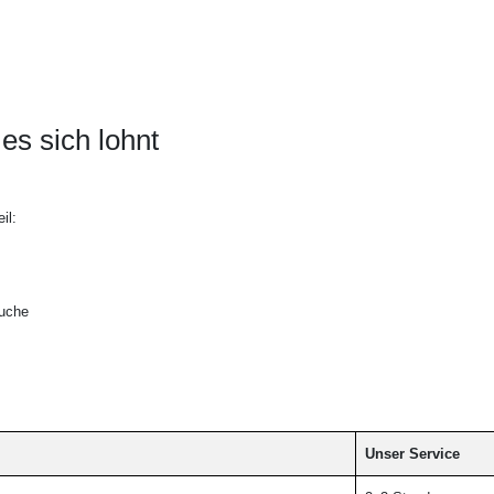
s sich lohnt
il:
suche
Unser Service