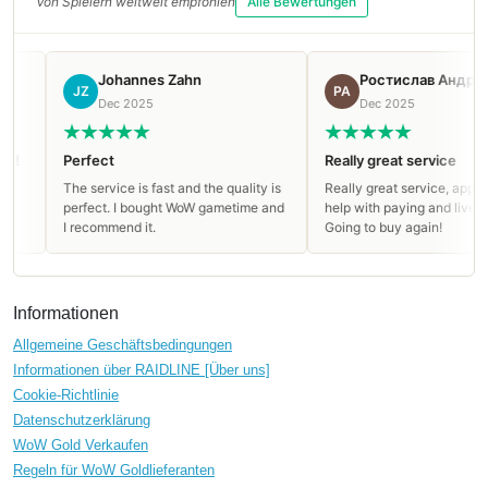
Von Spielern weltweit empfohlen
Alle Bewertungen
Johannes Zahn
Ростислав Андреев
JZ
РА
Dec 2025
Dec 2025
Perfect
Really great service
The service is fast and the quality is
Really great service, appreciate
perfect. I bought WoW gametime and
help with paying and live suppor
I recommend it.
Going to buy again!
Informationen
Allgemeine Geschäftsbedingungen
Informationen über RAIDLINE [Über uns]
Cookie-Richtlinie
Datenschutzerklärung
WoW Gold Verkaufen
Regeln für WoW Goldlieferanten