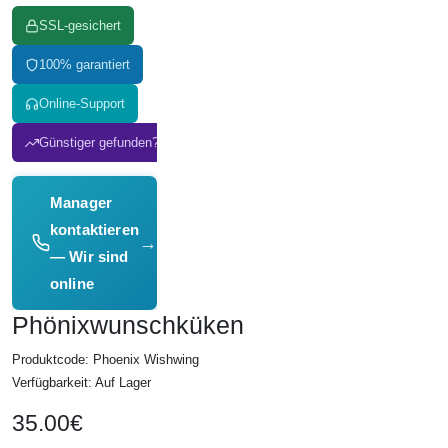
SSL-gesichert
100% garantiert
Online-Support
Günstiger gefunden? Wir passen an!
Manager
kontaktieren
→
— Wir sind
online
Phönixwunschküken
Produktcode: Phoenix Wishwing
Verfügbarkeit: Auf Lager
35.00€