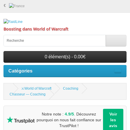
€
Boosting dans World of Warcraft
0 élément(s) - 0.00€
Catégories
⚔️World of Warcraft
Coaching
Chasseur — Coaching
Notre note :
4.9/5
. Découvrez
Voir
pourquoi on nous fait confiance sur
les
TrustPilot !
avis