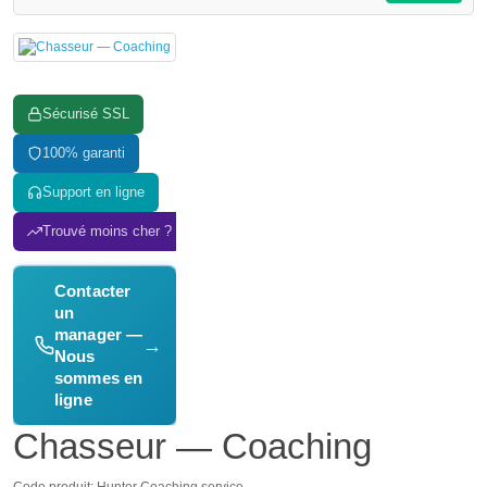
Sécurisé SSL
100% garanti
Support en ligne
Trouvé moins cher ? On s'aligne !
Contacter
un
manager —
→
Nous
sommes en
ligne
Chasseur — Coaching
Code produit: Hunter Coaching service