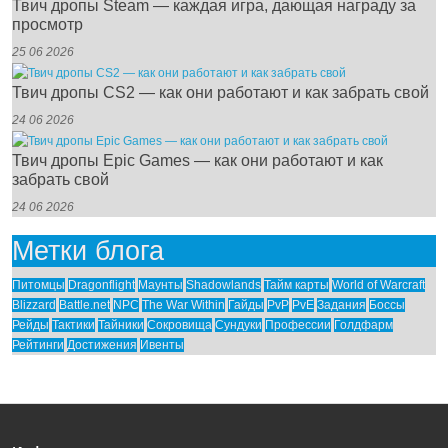
Твич дропы Steam — каждая игра, дающая награду за
просмотр
25 06 2026
Твич дропы CS2 — как они работают и как забрать свой
24 06 2026
Твич дропы Epic Games — как они работают и как
забрать свой
24 06 2026
Метки блога
Питомцы
Dragonflight
Маунты
Shadowlands
Тайм карты
World of Warcraft
Blizzard
Battle.net
NPC
The War Within
Гайды
PvP
PvE
Задания
Боссы
Рейды
Тактики
Тайники
Сокровища
Сундуки
Профессии
Голдфарм
Рейтинги
Достижения
Ивенты