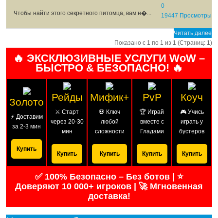
0
Чтобы найти этого секретного питомца, вам н�...
19447 Просмотры
Читать далее
Показано с 1 по 1 из 1 (Страниц: 1)
🔥 ЭКСКЛЮЗИВНЫЕ УСЛУГИ WoW –
БЫСТРО & БЕЗОПАСНО! 🔥
Рейды
Мифик+
PvP
Коуч
Золото
⚔️ Старт
💀 Ключ
🏆 Играй
🎮 Учись
⚡ Доставим
через 20-30
любой
вместе с
играть у
за 2-3 мин
мин
сложности
Гладами
бустеров
Купить
Купить
Купить
Купить
Купить
✅ 100% Безопасно – Без ботов | ⭐
Доверяют 10 000+ игроков | 🚀 Мгновенная
доставка!