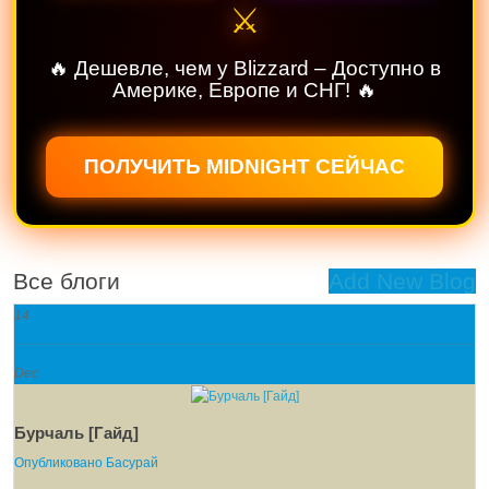
⚔️
🔥 Дешевле, чем у Blizzard – Доступно в
Америке, Европе и СНГ! 🔥
ПОЛУЧИТЬ MIDNIGHT СЕЙЧАС
Все блоги
Add New Blog
14
Dec
Бурчаль [Гайд]
Опубликовано
Басурай