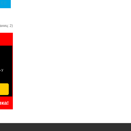
ЛЕЕ
аниц: 2)
 у
вка!