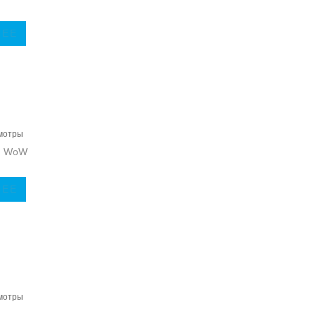
ЛЕЕ
мотры
В WoW
ЛЕЕ
мотры