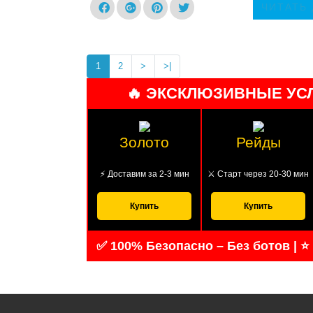
ЧИТАТЬ
1
2
>
>|
🔥 ЭКСКЛЮЗИВНЫЕ УСЛ
Золото
Рейды
⚡ Доставим за 2-3 мин
⚔️ Старт через 20-30 мин
Купить
Купить
✅ 100% Безопасно – Без ботов | ⭐