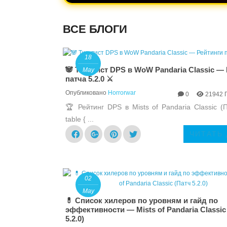
ВСЕ БЛОГИ
18
🐼 Тир-лист DPS в WoW Pandaria Classic —
May
патча 5.2.0 ⚔️
Опубликовано
Horrorwar
0
21942 
🏆 Рейтинг DPS в Mists of Pandaria Classic (П
table { ...
ЧИТАТЬ
02
May
💊 Список хилеров по уровням и гайд по
эффективности — Mists of Pandaria Classic
5.2.0)