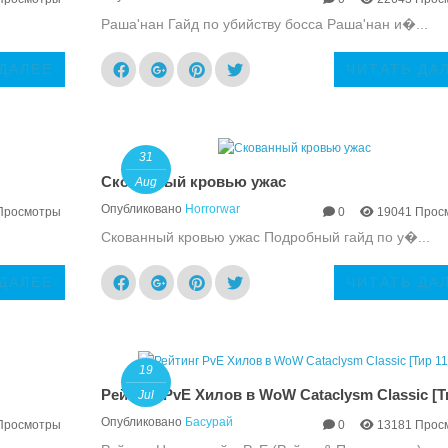
Раша'нан Гайд по убийству босса Раша'нан и�...
 ДАЛЕЕ
ЧИТАТЬ ДА
31
Скованный кровью ужас
Aug
Опубликовано
Horrorwar
Просмотры
0
19041 Прос
.
Скованный кровью ужас Подробный гайд по у�...
 ДАЛЕЕ
ЧИТАТЬ ДА
19
Рейтинг PvE Хилов в WoW Cataclysm Classic [Т
Jul
Опубликовано
Басурай
Просмотры
0
13181 Прос