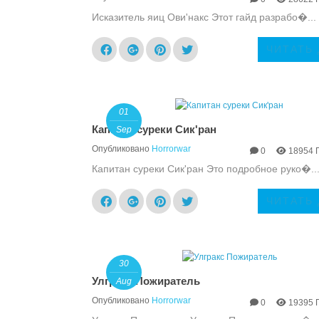
Исказитель яиц Ови'накс Этот гайд разрабо�...
ЧИТАТЬ
01
Капитан суреки Сик'ран
Sep
Опубликовано
Horrorwar
0
18954 
Капитан суреки Сик'ран Это подробное руко�..
ЧИТАТЬ
30
Улгракс Пожиратель
Aug
Опубликовано
Horrorwar
0
19395 