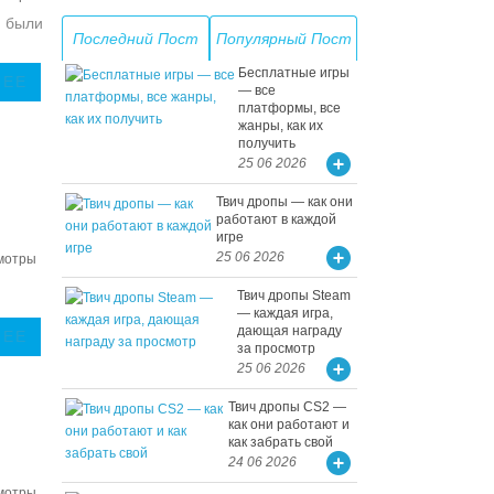
а были
Последний Пост
Популярный Пост
Бесплатные игры
ЛЕЕ
— все
платформы, все
жанры, как их
получить
25 06 2026
Твич дропы — как они
работают в каждой
игре
25 06 2026
мотры
Твич дропы Steam
— каждая игра,
дающая награду
ЛЕЕ
за просмотр
25 06 2026
Твич дропы CS2 —
как они работают и
как забрать свой
24 06 2026
мотры