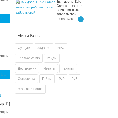
Твич дропы Epic
Games — как они
работают и как
забрать свой
ЛЕЕ
24 06 2026
Метки Блога
Сундуки
Задания
NPC
мотры
The War Within
Рейды
Достижения
Ивенты
Тайники
ЛЕЕ
Сокровища
Гайды
PvP
PvE
Mists of Pandaria
ир 11]
мотры