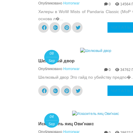
Опубликовано
Horrorwar
0
14564 
Хилеры в WoW Mists of Pandaria Classic (MoP 
основа л�...
ЧИТАТЬ
08
Шелковый двор
Sep
Опубликовано
Horrorwar
0
34762 
Шелковый двор Это гайд по убийству предпо�..
ЧИТАТЬ
04
Исказитель яиц Ови'накс
Sep
Опубликовано
Horrorwar
0
28622 