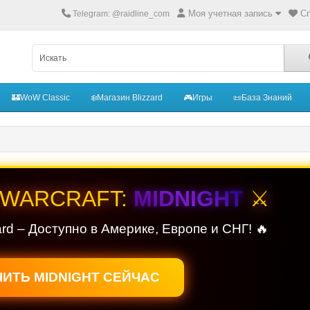
Моя учетная запись
Сп
Telegram: @raidline_com
🏰WoW Classic
❄️Магазин Blizzard
🎮Игры
📜База Знаний
 WARCRAFT:
MIDNIGHT
⚔️
ard – Доступно в Америке, Европе и СНГ! 🔥
ИТЬ MIDNIGHT СЕЙЧАС