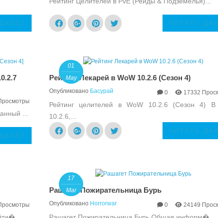
.
Рейтинг Целителей в PvE (Рейды & Подземелья)...
 ДАЛЕЕ
ЧИТАТЬ ДА
01
0.2.7
Рейтинг Лекарей в WoW 10.2.6 (Сезон 4)
May
Опубликовано
Басурай
0
17332 Прос
Просмотры
Рейтинг целителей в WoW 10.2.6 (Сезон 4) 
анный ...
10.2.6,...
ЧИТАТЬ ДА
 ДАЛЕЕ
17
Рашагет Пожирательница Бурь
Mar
Опубликовано
Horrorwar
Просмотры
0
24149 Прос
йти�...
Рашагет Пожирательница Бурь Общая информ�...