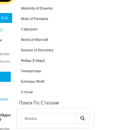
Warlords of Draenor
LOG
Mists of Pandaria
Cataclysm
ч
World of Warcraft
Season of Discovery
мотры
Рейды [Гайды]
assic,
Генераторы
ЛЕЕ
Блогеры WoW
Статьи
Поиск По Статьям
рейды
?
мотры