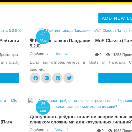
ADD NEW B
17
 Рейтинги
🛡️ Рейтинг танков Пандарии – MoP Classic (Пат
May
5.2.0)
Опубликовано
Horrorwar
Просмотры
0
14253 Прос
атч 5.2.0)
Если вы отправляетесь в Mists of Pandaria Cl
быст�...
 ДАЛЕЕ
ЧИТАТЬ ДА
24
Mar
Доступность рейдов: стали ли современные 
 (Патч
слишком сложными для казуальных гильдий
Опубликовано
Басурай
0
4988 Прос