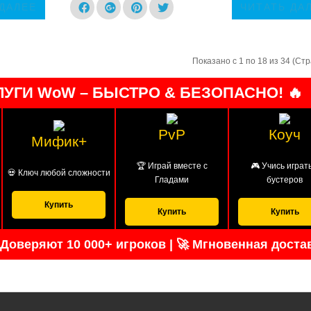
 ДАЛЕЕ
ЧИТАТЬ ДА
Показано с 1 по 18 из 34 (Стр
УГИ WoW – БЫСТРО & БЕЗОПАСНО! 🔥
PvP
Коуч
Мифик+
🏆 Играй вместе с
🎮 Учись играть
💀 Ключ любой сложности
Гладами
бустеров
Купить
Купить
Купить
 Доверяют 10 000+ игроков | 🚀 Мгновенная доста