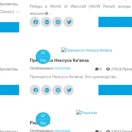
Просмотры
Рейды в World of Warcraft (WoW Retail) всегд
Classic) —
вершин�...
ЧИТАТЬ ДА
 ДАЛЕЕ
05
Принцесса Нексуса Ки'веза
Sep
Опубликовано
Horrorwar
Просмотры
0
27619 Прос
.
Принцесса Нексуса Ки'веза Это руководство...
 ДАЛЕЕ
ЧИТАТЬ ДА
02
Раша'нан
Sep
Опубликовано
Horrorwar
Просмотры
0
22643 Прос