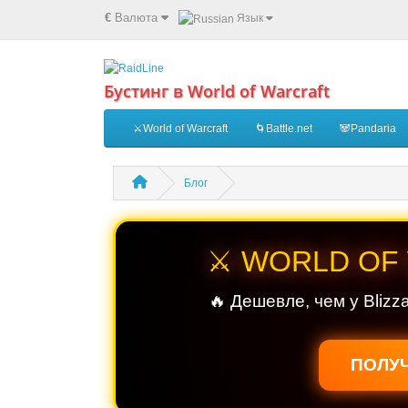
€
Валюта
Язык
Бустинг в World of Warcraft
⚔️World of Warcraft
🌀Battle.net
🐼Pandaria
Блог
⚔️ WORLD OF
🔥 Дешевле, чем у Blizz
ПОЛУЧ