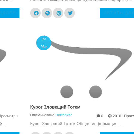
 ДАЛЕЕ
ЧИТАТЬ ДА
09
Mar
Курог Зловещий Тотем
Опубликовано
Horrorwar
Просмотры
0
20161 Прос
...
Курог Зловещий Тотем Общая информация: ...