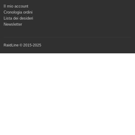
Il mio account
Cronologia ordini
Lista dei desideri
Newsletter
RaidLine © 2015-2025