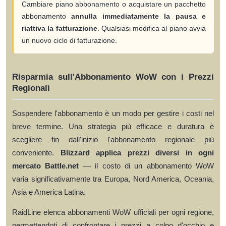
Cambiare piano abbonamento o acquistare un pacchetto
abbonamento
annulla immediatamente la pausa e
riattiva la fatturazione
. Qualsiasi modifica al piano avvia
un nuovo ciclo di fatturazione.
Risparmia sull'Abbonamento WoW con i Prezzi
Regionali
Sospendere l'abbonamento è un modo per gestire i costi nel
breve termine. Una strategia più efficace e duratura è
scegliere fin dall'inizio l'abbonamento regionale più
conveniente.
Blizzard applica prezzi diversi in ogni
mercato Battle.net
— il costo di un abbonamento WoW
varia significativamente tra Europa, Nord America, Oceania,
Asia e America Latina.
RaidLine elenca abbonamenti WoW ufficiali per ogni regione,
permettendoti di confrontare i prezzi a colpo d'occhio e