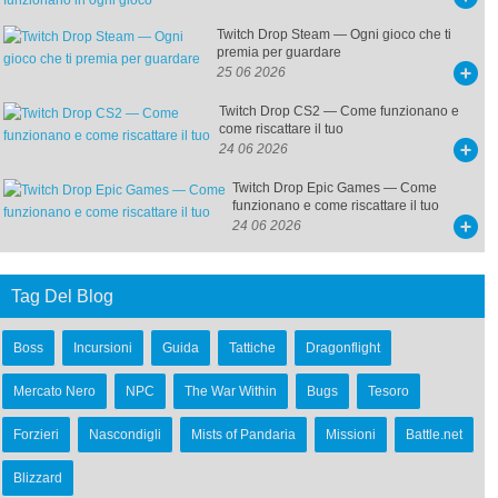
Twitch Drop Steam — Ogni gioco che ti
premia per guardare
25 06 2026
Twitch Drop CS2 — Come funzionano e
come riscattare il tuo
24 06 2026
Twitch Drop Epic Games — Come
funzionano e come riscattare il tuo
24 06 2026
Tag Del Blog
Boss
Incursioni
Guida
Tattiche
Dragonflight
Mercato Nero
NPC
The War Within
Bugs
Tesoro
Forzieri
Nascondigli
Mists of Pandaria
Missioni
Battle.net
Blizzard