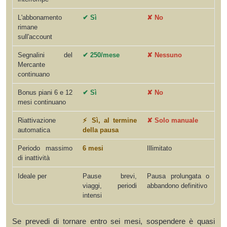
L'abbonamento
✔ Sì
✘ No
rimane
sull'account
Segnalini del
✔ 250/mese
✘ Nessuno
Mercante
continuano
Bonus piani 6 e 12
✔ Sì
✘ No
mesi continuano
Riattivazione
⚡ Sì, al termine
✘ Solo manuale
automatica
della pausa
Periodo massimo
6 mesi
Illimitato
di inattività
Ideale per
Pause brevi,
Pausa prolungata o
viaggi, periodi
abbandono definitivo
intensi
Se prevedi di tornare entro sei mesi, sospendere è quasi