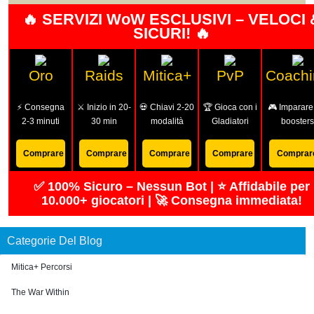
🔥 SERVIZI WoW ESCLUSIVI – VELOCI 
SICURI! 🔥
Oro
Raids
Mitica+
PvP
Coachi
⚡ Consegna
⚔️ Inizio in 20-
💀 Chiavi 2-20
🏆 Gioca con i
🎮 Imparare
2-3 minuti
30 min
modalità
Gladiatori
boosters
Comprare
Comprare
Comprare
Comprare
Comprar
✅ 100% Sicuro – Nessun Bot | ⭐ Affidabile per
10.000+ giocatori | 🚀 Consegna immediata!
Categorie Del Blog
Mitica+ Percorsi
The War Within