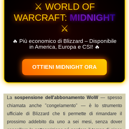
⚔️ WORLD OF
WARCRAFT:
MIDNIGHT
⚔️
🔥 Più economico di Blizzard – Disponibile
in America, Europa e CSI! 🔥
OTTIENI MIDNIGHT ORA
La
sospensione dell'abbonamento WoW
— spesso
chiamata anche "congelamento" — è lo strumento
ufficiale di Blizzard che ti permette di rimandare il
prossimo addebito da uno a sei mesi, senza dover